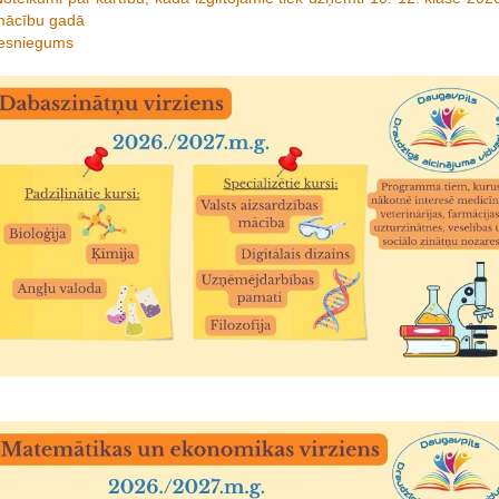
mācību gadā
Iesniegums