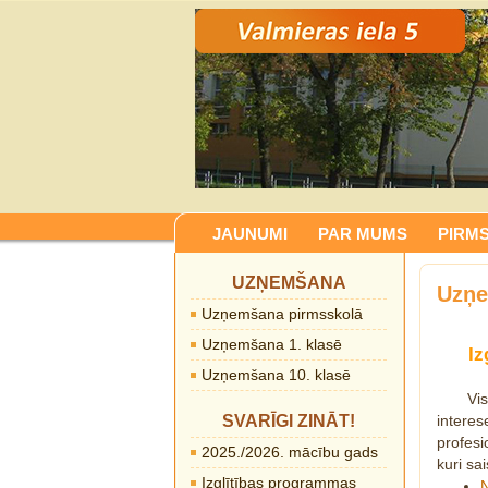
JAUNUMI
PAR MUMS
PIRM
UZŅEMŠANA
Uzņe
Uzņemšana pirmsskolā
Uzņemšana 1. klasē
Iz
Uzņemšana 10. klasē
Vis
SVARĪGI ZINĀT!
intere
profesi
2025./2026. mācību gads
kuri sa
Izglītības programmas
N