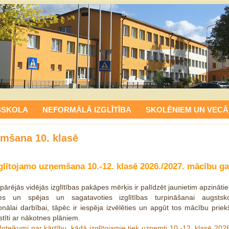
SSKOLA
NEFORMĀLĀ IZGLĪTĪBA
SKOLĒNIEM UN VECĀ
mšana 10. klasē
glītojamo uzņemšana 10.-12. klasē 2026./2027. mācību g
pārējās vidējās izglītības pakāpes mērķis ir palīdzēt jaunietim apzināti
ses un spējas un sagatavoties izglītības turpināšanai augstsk
onālai darbībai, tāpēc ir iespēja izvēlēties un apgūt tos mācību prie
istīti ar nākotnes plāniem.
oteikumi par kārtību, kādā izglītojamie tiek uzņemti 10.-12. klasē 202