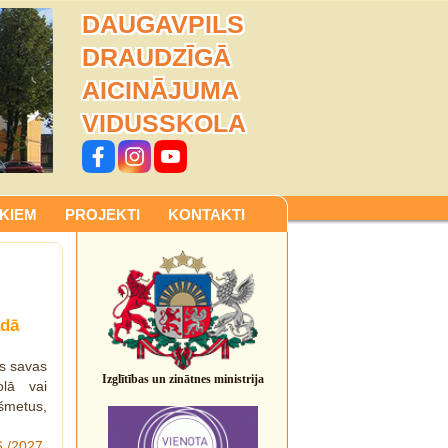
DAUGAVPILS
DRAUDZĪGĀ
AICINĀJUMA
VIDUSSKOLA
KIEM
PROJEKTI
KONTAKTI
adā
es savas
Izglītības un zinātnes ministrija
olā vai
kšmetus,
6./2027.