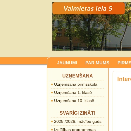
JAUNUMI
PAR MUMS
PIRM
UZŅEMŠANA
Inter
Uzņemšana pirmsskolā
Uzņemšana 1. klasē
Uzņemšana 10. klasē
SVARĪGI ZINĀT!
2025./2026. mācību gads
Izglītības programmas