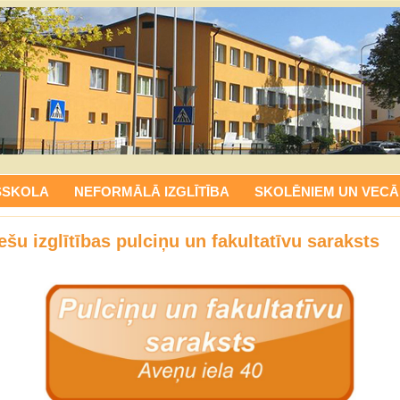
SSKOLA
NEFORMĀLĀ IZGLĪTĪBA
SKOLĒNIEM UN VECĀ
ešu izglītības pulciņu un fakultatīvu saraksts