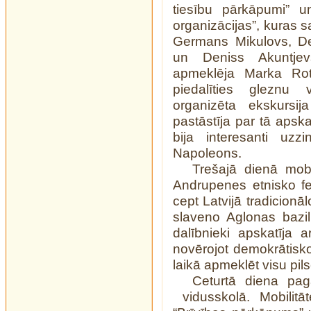
tiesību pārkāpumi” u
organizācijas”, kuras s
Germans Mikulovs, De
un Deniss Akuntjevs
apmeklēja Marka Rot
piedalīties gleznu 
organizēta ekskursij
pastāstīja par tā apsk
bija interesanti uzz
Napoleons.
Trešajā dienā mobi
Andrupenes etnisko fe
cept Latvijā tradicionā
slaveno Aglonas bazi
dalībnieki apskatīja 
novērojot demokrātisko 
laikā apmeklēt visu pil
Ceturtā diena pag
vidusskolā. Mobilitāt