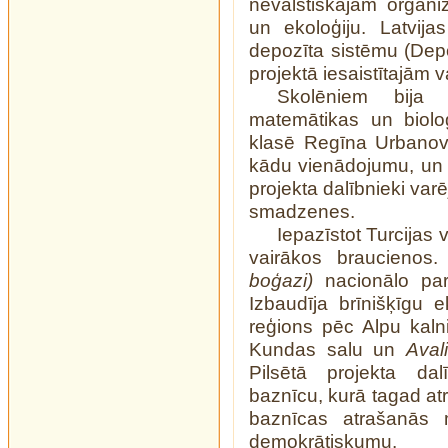
nevalstiskajām organiz
un ekoloģiju. Latvij
depozīta sistēmu (Depo
projektā iesaistītajām 
Skolēniem bija 
matemātikas un biolo
klasē Regīna Urbanovi
kādu vienādojumu, un vi
projekta dalībnieki varē
smadzenes.
Iepazīstot Turcijas 
vairākos braucienos
boģazi)
nacionālo par
Izbaudīja brīnišķīgu 
reģions pēc Alpu kal
Kundas salu un
Aval
Pilsētā projekta dal
baznīcu, kurā tagad at
baznīcas atrašanās m
demokrātiskumu.