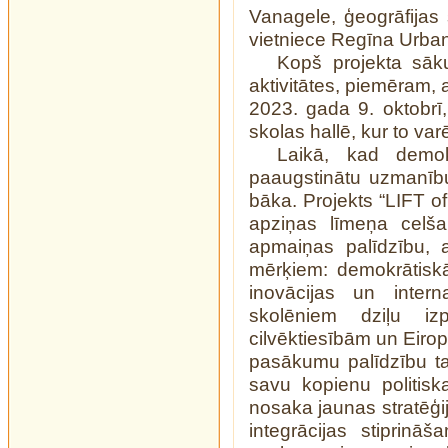
Vanagele, ģeogrāfijas 
vietniece Regīna Urba
Kopš projekta sā
aktivitātes, piemēram, 
2023. gada 9. oktobrī, 
skolas hallē, kur to varē
Laikā, kad demokr
paaugstinātu uzmanību,
bāka. Projekts “LIFT o
apziņas līmeņa celša
apmaiņas palīdzību, 
mērķiem: demokrātiskā i
inovācijas un interna
skolēniem dziļu izp
cilvēktiesībām un Eirop
pasākumu palīdzību tas
savu kopienu politiska
nosaka jaunas stratēģi
integrācijas stiprinā