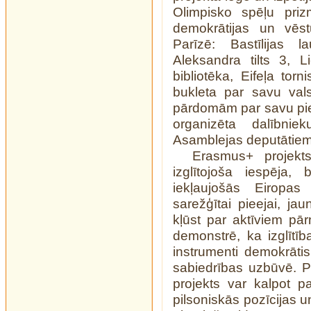
Olimpisko spēļu priz
demokrātijas un vēs
Parīzē: Bastīlijas 
Aleksandra tilts 3, 
bibliotēka, Eifeļa tor
bukleta par savu val
pārdomām par savu pier
organizēta dalībni
Asamblejas deputātiem,
Erasmus+ projekt
izglītojoša iespēja,
iekļaujošās Eiropas
sarežģītai pieejai, jau
kļūst par aktīviem pā
demonstrē, ka izglītī
instrumenti demokrātis
sabiedrības uzbūvē. Pa
projekts var kalpot p
pilsoniskās pozīcijas un