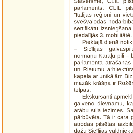
Satversme, CLIL pilso
parlaments, CLIL pil
“Itālijas reģioni un vi
svešvalodas nodarbībā
sertifikātu izsniegšan
piedalījās 3. mobilitātē.
Piektajā dienā notik
– Sicīlijas galvaspi
normaņu Karaļu pili – b
parlamenta atrašanās
un Rietumu arhitektūra
kapela ar unikālām Biz
mazāk krāšņa ir Rožēr
telpas.
Ekskursanti apmeklēj
galveno dievnamu, ka
arābu stila iezīmes. S
pārbūvēta. Tā ir cara 
atrodas pilsētas aizbil
dažu Sicīlijas valdnie