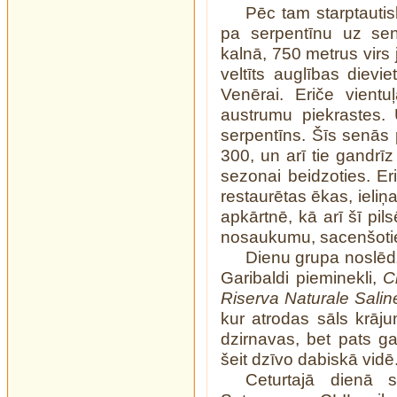
Pēc tam starptaut
pa serpentīnu uz sen
kalnā, 750 metrus virs j
veltīts auglības dievie
Venērai. Eriče vientu
austrumu piekrastes. 
serpentīns. Šīs senās p
300, un arī tie gandrīz
sezonai beidzoties. Eri
restaurētas ēkas, ieliņ
apkārtnē, kā arī šī pi
nosaukumu, sacenšotie
Dienu grupa noslēdz
Garibaldi pieminekli,
C
Riserva Naturale Sali
kur atrodas sāls krājumi
dzirnavas, bet pats gal
šeit dzīvo dabiskā vidē
Ceturtajā dienā st