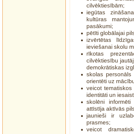
cilvēktiesībām;
iegūtas zināšan
kultūras mantoju
pasākumi;
pētīti globālajai 
izvērtētas līdzī
ieviešanai skolu 
rīkotas prezent
cilvēktiesību jaut
demokrātiskas izgl
skolas personāls 
orientēti uz mācī
veicot tematiskos 
identitāti un iesai
skolēni informēt
attīstīja aktīvās p
jaunieši ir uzl
prasmes;
veicot dramatis