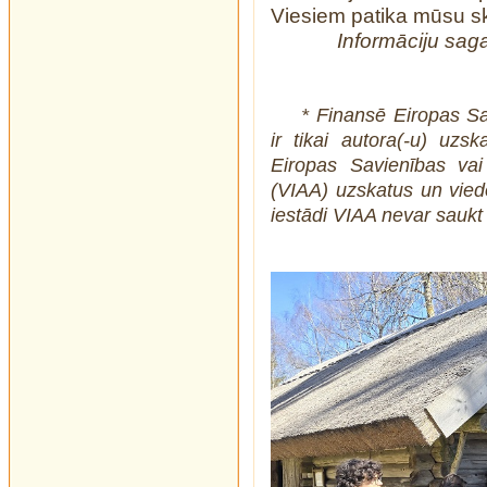
Viesiem patika mūsu sk
Informāciju sag
* Finansē Eiropas Sa
ir tikai autora(-u) uzs
Eiropas Savienības vai 
(VIAA) uzskatus un vied
iestādi VIAA nevar saukt 