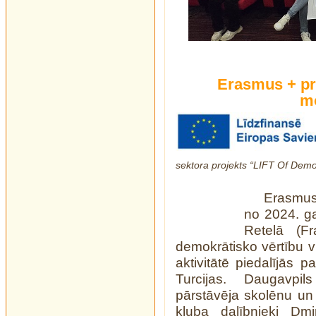
Erasmus + pr
mo
sektora projekts “LIFT Of De
Erasmus+
no 2024. ga
Retelā (Fr
demokrātisko vērtību v
aktivitātē piedalījās pa
Turcijas. Daugavpil
pārstāvēja skolēnu u
kluba dalībnieki Dmi