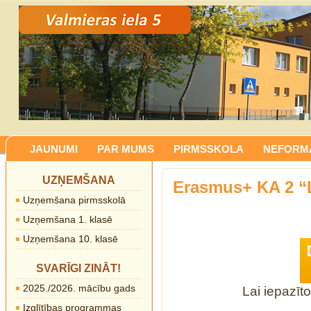
JAUNUMI
PAR MUMS
PIRMSSKOLA
NEFORMĀ
UZŅEMŠANA
Erasmus+ KA 2 “L
Uzņemšana pirmsskolā
Uzņemšana 1. klasē
Uzņemšana 10. klasē
SVARĪGI ZINĀT!
2025./2026. mācību gads
Lai iepazīto
Izglītības programmas