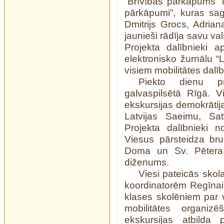
“Brīvības pārkāpums” 
pārkāpumi”, kuras sag
Dmitrijs Grocs, Adri
jaunieši rādīja savu va
Projekta dalībnieki 
elektronisko žurnālu 
visiem mobilitātes dalībn
Piekto dienu pr
galvaspilsētā Rīgā. V
ekskursijas demokrātij
Latvijas Saeimu, Sa
Projekta dalībnieki n
Viesus pārsteidza bru
Doma un Sv. Pētera 
diženums.
Viesi pateicās skola
koordinatorēm Regīnai
klases skolēniem par 
mobilitātes organiz
ekskursijas atbilda 