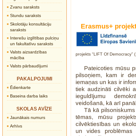
Zvanu saraksts
Stundu saraksts
Skolotāju konsultāciju
Erasmus+ projekt
saraksts
Interešu izglītības pulciņu
un fakultatīvu saraksts
Valsts aizsardzības
projekts “LIFT Of Democracy
mācība
Valsts pārbaudījumi
Pateicoties mūsu p
pilsoņiem, kam ir de
PAKALPOJUMI
iemaņas un kas ir info
Ēdienkarte
tiek audzināti cilvēki
ieguldījumu demokr
Baseina darba laiks
veidošanā, kā arī pan
SKOLAS AVĪZE
Tā kā pilsoniskums u
tēmas, mūsu projekts
Jaunākais numurs
cilvēktiesības un ekol
Arhīvs
un vides problēmas 