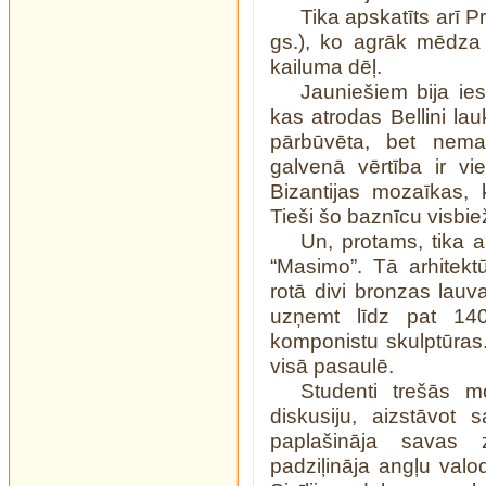
Tika apskatīts arī 
gs.), ko agrāk mēdza 
kailuma dēļ.
Jauniešiem bija ie
kas atrodas Bellini la
pārbūvēta, bet nemai
galvenā vērtība ir v
Bizantijas mozaīkas,
Tieši šo baznīcu visbiež
Un, protams, tika ap
“Masimo”. Tā arhitektū
rotā divi bronzas lauv
uzņemt līdz pat 1400
komponistu skulptūras. 
visā pasaulē.
Studenti trešās m
diskusiju, aizstāvot 
paplašināja savas z
padziļināja angļu val