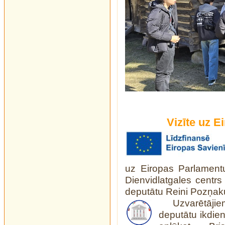
Vizīte uz E
uz Eiropas Parlamentu
Dienvidlatgales centr
deputātu Reini Pozņak
Uzvarētājie
deputātu ikdie