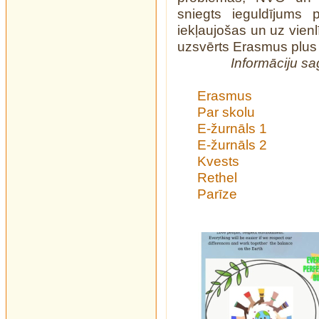
sniegts ieguldījums 
iekļaujošas un uz vienl
uzsvērts Erasmus plus 
Informāciju sa
Erasmus
Par skolu
E-žurnāls 1
E-žurnāls 2
Kvests
Rethel
Parīze