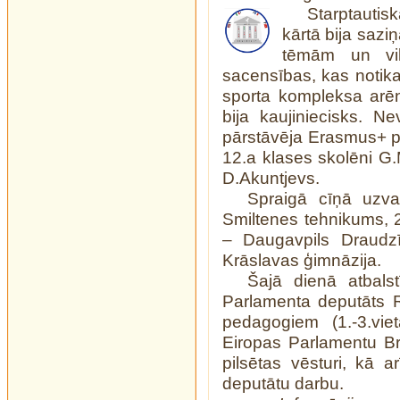
Starptautisk
kārtā bija sazi
tēmām un vik
sacensības, kas notika
sporta kompleksa arē
bija kaujiniecisks. N
pārstāvēja Erasmus+ pr
12.a klases skolēni G.
D.Akuntjevs.
Spraigā cīņā uzvar
Smiltenes tehnikums, 2
– Daugavpils Draudzī
Krāslavas ģimnāzija.
Šajā dienā atbalst
Parlamenta deputāts 
pedagogiem (1.-3.vie
Eiropas Parlamentu Bri
pilsētas vēsturi, kā a
deputātu darbu.