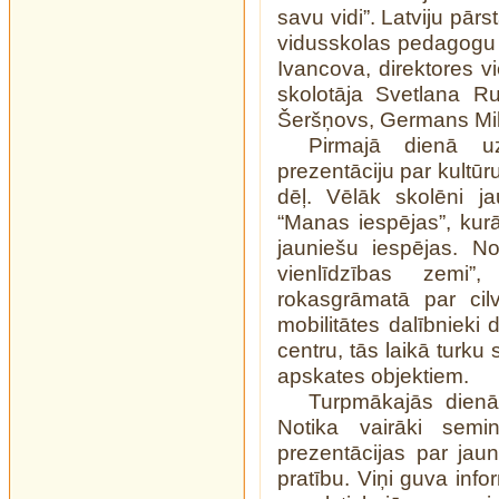
savu vidi”. Latviju pā
vidusskolas pedagogu 
Ivancova, direktores v
skolotāja Svetlana R
Šeršņovs, Germans Mik
Pirmajā dienā u
prezentāciju par kultū
dēļ. Vēlāk skolēni j
“Manas iespējas”, kurā 
jauniešu iespējas. N
vienlīdzības zemi
rokasgrāmatā par cilv
mobilitātes dalībnieki 
centru, tās laikā turku
apskates objektiem.
Turpmākajās dienās
Notika vairāki semin
prezentācijas par jaun
pratību. Viņi guva info