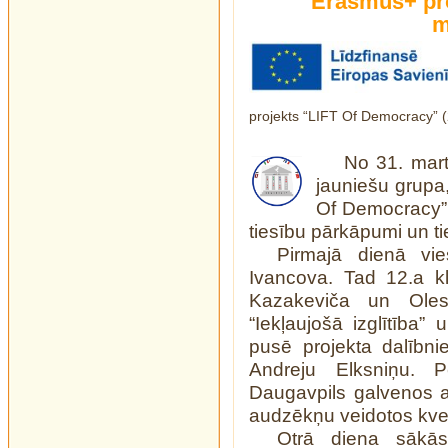
Erasmus+ pro
m
projekts “LIFT Of Democracy
No 31. marta
jauniešu grupa,
Of Democracy” 
tiesību pārkāpumi un ti
Pirmajā dienā vie
Ivancova. Tad 12.a kl
Kazakeviča un Oles
“Iekļaujošā izglītība”
pusē projekta dalībnie
Andreju Elksniņu. P
Daugavpils galvenos ap
audzēkņu veidotos kve
Otrā diena sākās