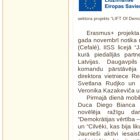
sektora projekts “LIFT Of De
Erasmus+ projekta
gada novembrī notika mob
(Cefalé), IISS licejā
kurā piedalījās partne
Latvijas. Daugavpil
komandu pārstāvēj
direktora vietniece Re
Svetlana Rudjko un 
Veronika Kazakeviča un
Pirmajā dienā mobil
Duca Diego Bianca a
novēlēja ražīgu d
“Demokrātijas vērtība –
un “Cilvēki, kas bija l
Jaunieši aktīvi iesais