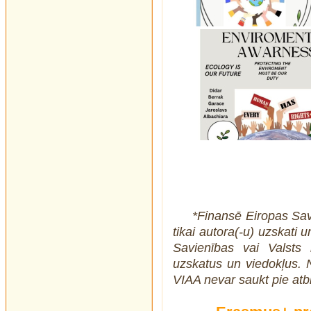
*Finansē Eiropas Savi
tikai autora(-u) uzskati
Savienības vai Valsts i
uzskatus un viedokļus. N
VIAA nevar saukt pie atbi