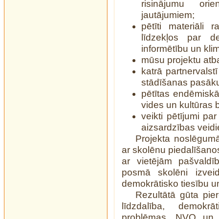
risinājumu orie
jautājumiem;
pētīti materiāli 
līdzekļos par de
informētību un kl
mūsu projektu atba
katrā partnervalst
stādīšanas pasāk
pētītas endēmiskā
vides un kultūras 
veikti pētījumi p
aizsardzības veid
Projekta noslēgumā
ar skolēnu piedalīšano
ar vietējām pašvald
posmā skolēni izveid
demokrātisko tiesību un
Rezultātā gūta pie
līdzdalība, demokrā
problēmas, NVO un d