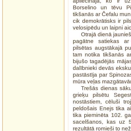
apliecināja, ko ir u
Borselino un tēvu Pi
tikšanās ar Čefalu munic
cik demokrātisks ir pi
velosipēdu un laipni ai
Otrajā dienā jaunieš
pagātne satiekas ar 
pilsētas augstākajā p
tam notika tikšanās a
bijušo tagadējās māja
dalībnieki devās ekskur
pastāstīja par Spinoza
mūra veļas mazgātavā
Trešās dienas sāku
grieķu pilsētu Seges
nostāstiem, cēluši tr
peldošais Enejs tika a
tika pieminēta 102. ga
sacelšanos, kas uz 5
rezultātā romieši to ne