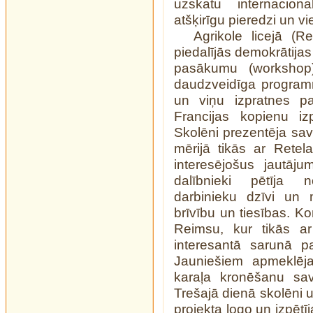
uzskatu internaciona
atšķirīgu pieredzi un vi
Agrikole licejā (R
piedalījās demokrātijas
pasākumu (workshop)
daudzveidīga programm
un viņu izpratnes pa
Francijas kopienu iz
Skolēni prezentēja sava
mērijā tikās ar Retel
interesējošus jautāj
dalībnieki pētīja n
darbinieku dzīvi un 
brīvību un tiesības. 
Reimsu, kur tikās ar 
interesantā sarunā p
Jauniešiem apmeklēj
karaļa kronēšanu sav
Trešajā dienā skolēni 
projekta logo un izpētī