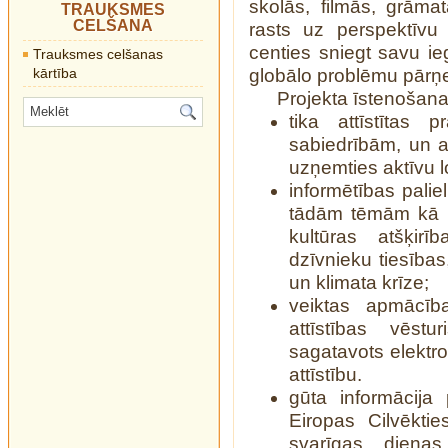
skolās, filmās, grāma
TRAUKSMES
CELŠANA
rasts uz perspektīvu 
centies sniegt savu i
Trauksmes celšanas
kārtība
globālo problēmu pārņ
Projekta īstenošana
tika attīstītas 
sabiedrībām, un a
uzņemties aktīvu 
informētības palie
tādām tēmām kā n
kultūras atšķirīb
dzīvnieku tiesības
un klimata krīze;
veiktas apmācība
attīstības vēst
sagatavots elektro
attīstību.
gūta informācija
Eiropas Cilvēktie
svarīgas dienas