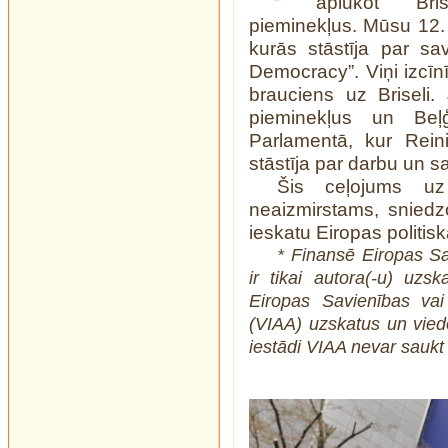
aplūkot Bri
pieminekļus. Mūsu 12. 
kurās stāstīja par sa
Democracy”. Viņi izcīnīj
brauciens uz Briseli.
pieminekļus un Beļģ
Parlamentā, kur Rein
stāstīja par darbu un 
Šis ceļojums uz
neaizmirstams, snied
ieskatu Eiropas politis
* Finansē Eiropas Sa
ir tikai autora(-u) uzs
Eiropas Savienības vai 
(VIAA) uzskatus un vied
iestādi VIAA nevar saukt 