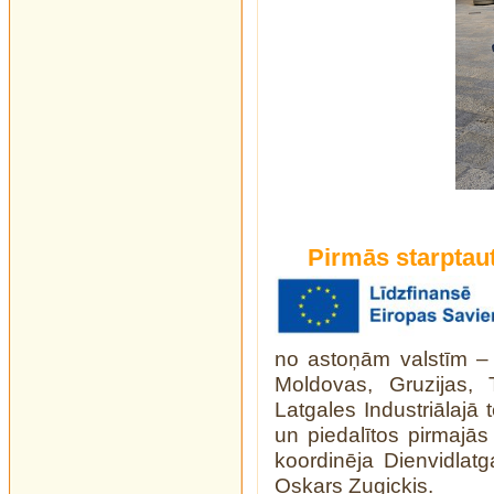
Pirmās starptau
no astoņām valstīm – L
Moldovas, Gruzijas, 
Latgales Industriālajā
un piedalītos pirmajās
koordinēja Dienvidla
Oskars Zugickis.