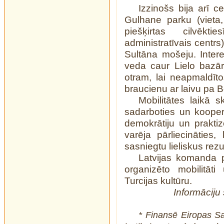
Izzinošs bija arī
Gulhane parku (vieta,
piešķirtas cilvēkti
administratīvais centrs
Sultāna mošeju. Intere
veda caur Lielo bazār
otram, lai neapmaldīto
braucienu ar laivu pa 
Mobilitātes laikā 
sadarboties un kooper
demokrātiju un praktiz
varēja pārliecināties,
sasniegtu lieliskus rezu
Latvijas komanda pa
organizēto mobilitāt
Turcijas kultūru.
Informāciju
* Finansē Eiropas Sa