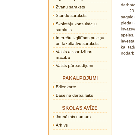
darbnīc
Zvanu saraksts
20
Stundu saraksts
sagaid
piedalī
Skolotāju konsultāciju
invazīv
saraksts
spēlēs,
Interešu izglītības pulciņu
ievest
un fakultatīvu saraksts
ka tād
Valsts aizsardzības
nodarbī
mācība
Valsts pārbaudījumi
PAKALPOJUMI
Ēdienkarte
Baseina darba laiks
SKOLAS AVĪZE
Jaunākais numurs
Arhīvs