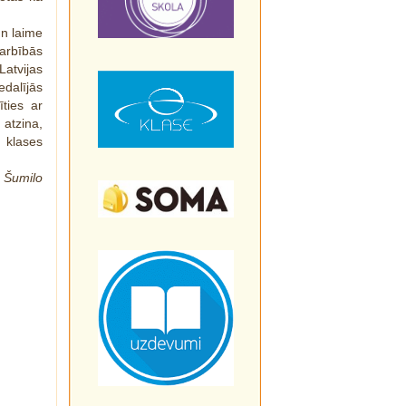
un laime
arbībās
Latvijas
edalījās
īties ar
atzina,
 klases
a Šumilo