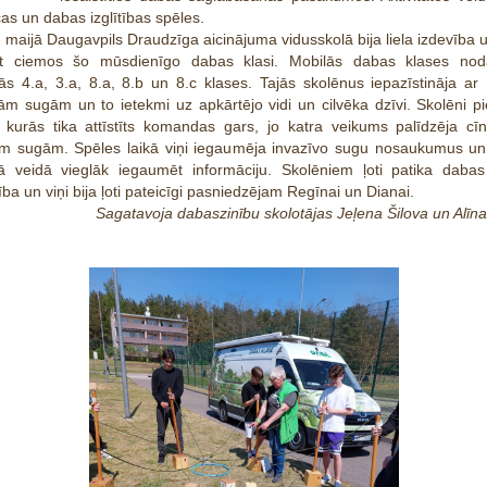
as un dabas izglītības spēles.
. maijā Daugavpils Draudzīga aicinājuma vidusskolā bija liela izdevība 
īt ciemos šo mūsdienīgo dabas klasi. Mobilās dabas klases nod
jās 4.a, 3.a, 8.a, 8.b un 8.c klases.
Tajās skolēnus iepazīstināja ar 
ām sugām un to ietekmi uz apkārtējo vidi un cilvēka dzīvi. Skolēni pi
 kurās tika attīstīts komandas gars, jo katra veikums palīdzēja cīn
ām sugām. Spēles laikā viņi iegaumēja invazīvo sugu nosaukumus un 
ā veidā vieglāk iegaumēt informāciju. Skolēniem ļoti patika dabas
ba un viņi bija ļoti pateicīgi pasniedzējam Regīnai un Dianai.
Sagatavoja dabaszinību skolotājas Jeļena Šilova un Alīn