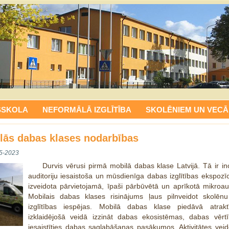
SSKOLA
NEFORMĀLĀ IZGLĪTĪBA
SKOLĒNIEM UN VECĀ
lās dabas klases nodarbības
5-2023
Durvis vērusi pirmā mobilā dabas klase Latvijā. Tā ir in
auditoriju iesaistoša un mūsdienīga dabas izglītības ekspozīc
izveidota pārvietojamā, īpaši pārbūvētā un aprīkotā mikroa
Mobilais dabas klases risinājums ļaus pilnveidot skolēn
izglītības iespējas. Mobilā dabas klase piedāvā atrak
izklaidējošā veidā izzināt dabas ekosistēmas, dabas vērt
iesaistīties dabas saglabāšanas pasākumos. Aktivitātes vei