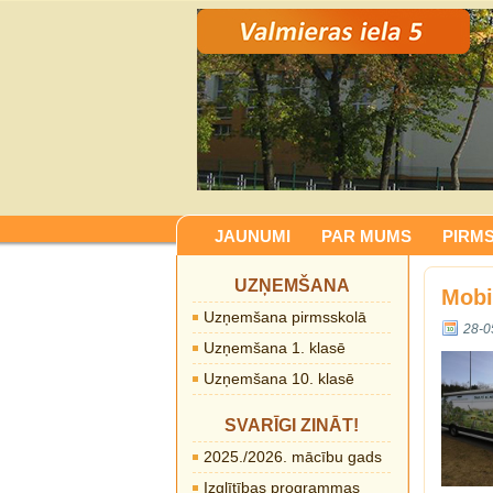
JAUNUMI
PAR MUMS
PIRM
UZŅEMŠANA
Mobi
Uzņemšana pirmsskolā
28-0
Uzņemšana 1. klasē
Uzņemšana 10. klasē
SVARĪGI ZINĀT!
2025./2026. mācību gads
Izglītības programmas