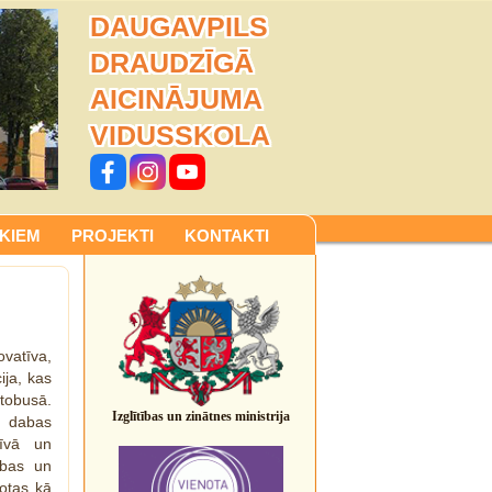
DAUGAVPILS
DRAUDZĪGĀ
AICINĀJUMA
VIDUSSKOLA
KIEM
PROJEKTI
KONTAKTI
ovatīva,
ija, kas
utobusā.
Izglītības un zinātnes ministrija
u dabas
tīvā un
ības un
dotas kā