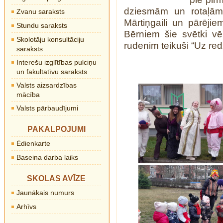
dziesmām un rotaļām
Zvanu saraksts
Mārtiņgaili un pārējie
Stundu saraksts
Bērniem šie svētki vēl
Skolotāju konsultāciju
rudenim teikuši “Uz re
saraksts
Interešu izglītības pulciņu
un fakultatīvu saraksts
Valsts aizsardzības
mācība
Valsts pārbaudījumi
PAKALPOJUMI
Ēdienkarte
Baseina darba laiks
SKOLAS AVĪZE
Jaunākais numurs
Arhīvs