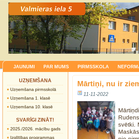
JAUNUMI
PAR MUMS
PIRMSSKOLA
NEFORMĀ
UZŅEMŠANA
Mārtiņi, nu ir ziem
Uzņemšana pirmsskolā
11-11-2022
Uzņemšana 1. klasē
Uzņemšana 10. klasē
Mārtiņd
Rudens
SVARĪGI ZINĀT!
svētki. 
2025./2026. mācību gads
Maskās 
Izglītības programmas
pie pirm