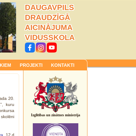
DAUGAVPILS
DRAUDZĪGĀ
AICINĀJUMA
VIDUSSKOLA
KIEM
PROJEKTI
KONTAKTI
gada 20.
a”, kuru
onkursa
Izglītības un zinātnes ministrija
 skolēni
va
, 12.d