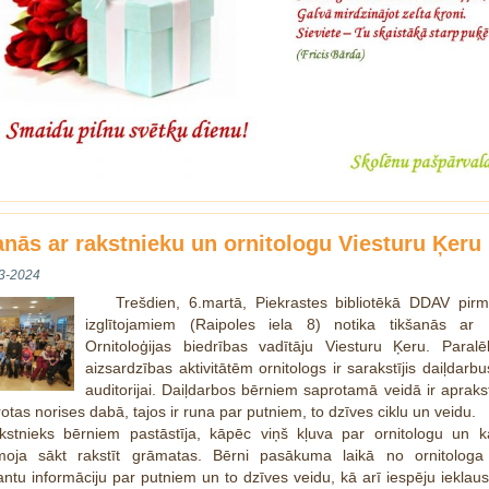
anās ar rakstnieku un ornitologu Viesturu Ķeru
3-2024
Trešdien, 6.martā, Piekrastes bibliotēkā DDAV pirm
izglītojamiem (Raipoles iela 8) notika tikšanās ar L
Ornitoloģijas biedrības vadītāju Viesturu Ķeru. Paralēl
aizsardzības aktivitātēm ornitologs ir sarakstījis daiļdarb
auditorijai. Daiļdarbos bērniem saprotamā veidā ir apraks
rotas norises dabā, tajos ir runa par putniem, to dzīves ciklu un veidu.
kstnieks bērniem pastāstīja, kāpēc viņš kļuva par ornitologu un k
moja sākt rakstīt grāmatas. Bērni pasākuma laikā no ornitologa
antu informāciju par putniem un to dzīves veidu, kā arī iespēju ieklaus