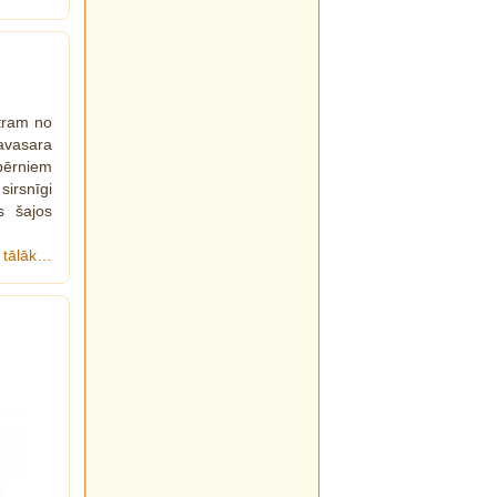
atram no
avasara
 bērniem
sirsnīgi
 šajos
t tālāk…