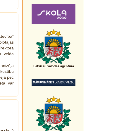
tecība”
olotājas
irektora
a veida
ganizēja
Latviešu valodas aģentura
 kustību
mēja pēc
etā var
usskolā