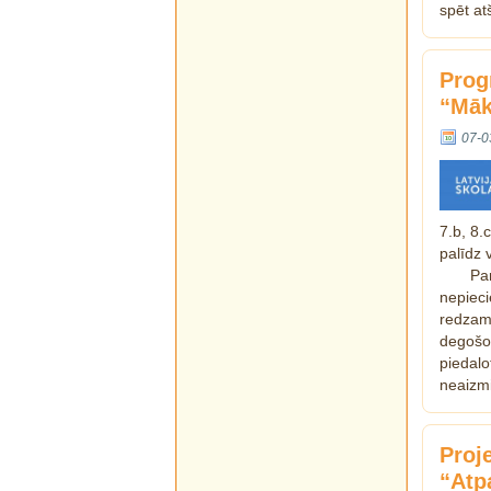
spēt at
Prog
“Māk
07-0
7.b, 8.
palīdz 
Par
nepieci
redzam
degošo
piedal
neaizm
Proj
“Atp