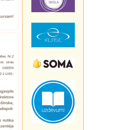
kursam!
bas Nr.2
kta
skolu
 GREEN
2-1-LV01-
gavpils
rektore
šinska,
dispoli.
) notika
zentēja