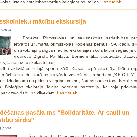
kolas, izteica pateicības vārdus kolēģiem no Itālijas.
Lasīt tālāk…
sskolnieku mācību ekskursija
3-2024
Projekta “Pirmsskolas un sākumskolas sadarbības pēc
ietvaros 14.martā pirmsskolas kopienas bērnus (5-6 gadi), sk
un skolotāju palīgus mācību ekskursijās skolā laipni sagaidīja d
vietniece Zigrīda Panfilova. Bērniem tika piedāvātas dažād
tes, lai iepazītu skolas telpas.
stību aktivitātes lielajā sporta zālē. Klases telpā skolotāja Diāna or
u mācību stundu, kurā notika vārdu veidošana no burtiem „S.K.O.L.A”,
 ar dziedāšanu un pirkstu vingrinājumiem, flautas spēles fonā bērni zī
. Bioloģijas skolotāja Jeļena bērniem pastāstīja, ka šajā priekšm
 par dzīvo dabu un cilvēkiem.
Lasīt tālāk…
edēšanas pasākums “Solidaritāte. Ar sauli un
tību sirdīs”
3-2024
Š.g. 6.martā Daugavpils Draudzīgā aicinājuma vid