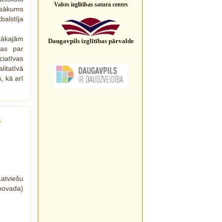
Valsts izglītības satura centrs
asākums
balstīja
kākajām
Daugavpils izglītības pārvalde
nas par
iatīvas
litatīvā
, kā arī
s
atviešu
(novada)