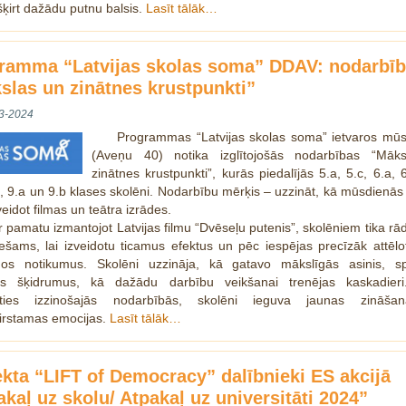
šķirt dažādu putnu balsis.
Lasīt tālāk…
ramma “Latvijas skolas soma” DDAV: nodarbī
slas un zinātnes krustpunkti”
3-2024
Programmas “Latvijas skolas soma” ietvaros mūs
(Aveņu 40) notika izglītojošās nodarbības “Māk
zinātnes krustpunkti”, kurās piedalījās 5.a, 5.c, 6.a, 6
c, 9.a un 9.b klases skolēni. Nodarbību mērķis – uzzināt, kā mūsdienās
veidot filmas un teātra izrādes.
 pamatu izmantojot Latvijas filmu “Dvēseļu putenis”, skolēniem tika rād
ešams, lai izveidotu ticamus efektus un pēc iespējas precīzāk attēlo
os notikumus. Skolēni uzzināja, kā gatavo mākslīgās asinis, sp
s šķidrumus, kā dažādu darbību veikšanai trenējas kaskadieri.
oties izzinošajās nodarbībās, skolēni ieguva jaunas zināš
irstamas emocijas.
Lasīt tālāk…
ekta “LIFT of Democracy” dalībnieki ES akcijā
akaļ uz skolu/ Atpakaļ uz universitāti 2024”