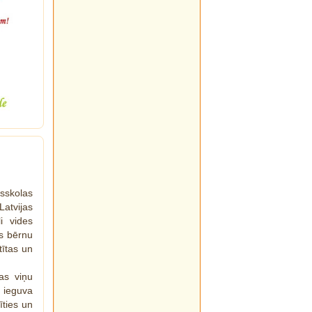
sskolas
atvijas
i vides
us bērnu
tītas un
as viņu
 ieguva
īties un