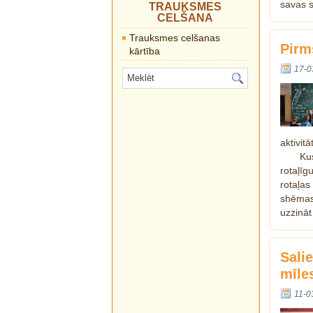
savas s
TRAUKSMES
CELŠANA
Trauksmes celšanas
Pirm
kārtība
17-0
aktivitā
Ku
rotaļīg
rotaļas
shēmas
uzzināt
Sali
mīles
11-0