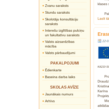
klases 
Zvanu saraksts
Stundu saraksts
Pa
Lasīt t
Skolotāju konsultāciju
saraksts
Interešu izglītības pulciņu
Eras
un fakultatīvu saraksts
22-0
Valsts aizsardzības
mācība
Valsts pārbaudījumi
PAKALPOJUMI
KA210-S
Ēdienkarte
Pr
Baseina darba laiks
Draudz
Kristī
SKOLAS AVĪZE
Karīna 
Jaunākais numurs
Projekta
Mo
Arhīvs
atklāš