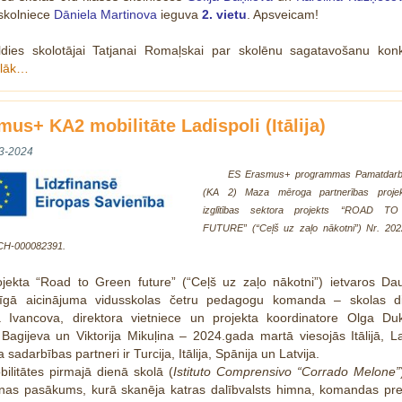
skolniece
Dāniela Martinova
ieguva
2. vietu
. Apsveicam!
ldies skolotājai Tatjanai Romaļskai par skolēnu sagatavošanu kon
ālāk…
mus+ KA2 mobilitāte Ladispoli (Itālija)
3-2024
ES
Erasmus+ programmas Pamatdarbī
(KA 2)
Maza mēroga partnerības
proje
izglītības
sektora
projekts
“ROAD TO
FUTURE” (
“
Ceļš uz zaļo nākotni
”
)
Nr. 202
CH-000082391.
ojekta “Road to Green future” (“Ceļš uz zaļo nākotni”) ietvaros Dau
īgā aicinājuma vidusskolas četru pedagogu komanda – skolas di
na Ivancova, direktora vietniece un projekta koordinatore Olga Duk
Bagijeva un Viktorija Mikuļina – 2024.gada martā viesojās Itālijā, La
 sadarbības partneri ir Turcija, Itālija, Spānija un Latvija.
bilitātes pirmajā dienā skolā (
Istituto Comprensivo “Corrado Melone”
anas pasākums, kurā skanēja katras dalībvalsts himna, komandas pre