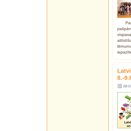
Pa
pašpār
vispas
attīstī
lēmumu 
iepazīt
Latv
8.-9
08-0