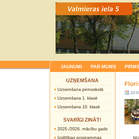
JAUNUMI
PAR MUMS
PIRM
UZŅEMŠANA
Flor
Uzņemšana pirmsskolā
22-0
Uzņemšana 1. klasē
Uzņemšana 10. klasē
SVARĪGI ZINĀT!
2025./2026. mācību gads
Izglītības programmas
Mū