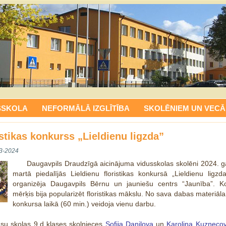
SSKOLA
NEFORMĀLĀ IZGLĪTĪBA
SKOLĒNIEM UN VECĀ
istikas konkurss „Lieldienu ligzda”
3-2024
Daugavpils Draudzīgā aicinājuma vidusskolas skolēni 2024. 
martā piedalījās Lieldienu floristikas konkursā „Lieldienu ligzd
organizēja Daugavpils Bērnu un jauniešu centrs “Jaunība”. K
mērķis bija popularizēt floristikas mākslu. No sava dabas materiāla
konkursa laikā (60 min.) veidoja vienu darbu.
su skolas 9.d klases skolnieces
Sofija Daņilova
un
Karolina Kuzņeco