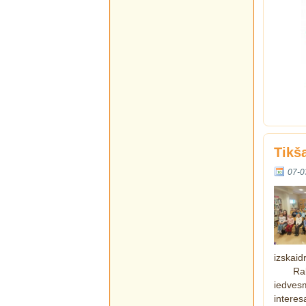
Tikš
07-0
izskaid
Ra
iedves
interes