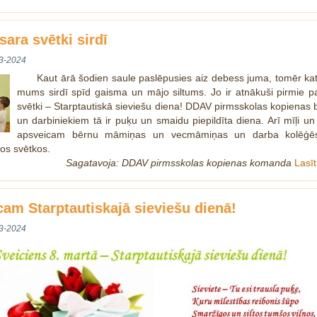
sara svētki sirdī
3-2024
Kaut ārā šodien saule paslēpusies aiz debess juma, tomēr k
mums sirdī spīd gaisma un mājo siltums. Jo ir atnākuši pirmie p
svētki – Starptautiskā sieviešu diena! DDAV pirmsskolas kopienas
un darbiniekiem tā ir puķu un smaidu piepildīta diena. Arī mīļi un 
apsveicam bērnu māmiņas un vecmāmiņas un darba kolēģēs
jos svētkos.
Sagatavoja: DDAV pirmsskolas kopienas komanda
Lasī
cam Starptautiskajā sieviešu dienā!
3-2024