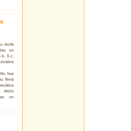
ba
u skolā
slas un
.b, 6.c,
 zinātne
īts, kas
tu filmā
eciālus
 Aktīvi
anas un