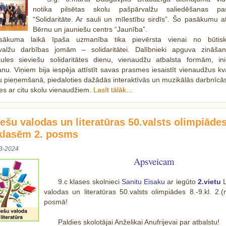
notika pilsētas skolu pašpārvalžu saliedēšanas p
“Solidaritāte. Ar sauli un mīlestību sirdīs”. Šo pasākumu at
Bērnu un jauniešu centrs “Jaunība”.
sākuma laikā īpaša uzmanība tika pievērsta vienai no būtis
valžu darbības jomām – solidaritātei. Dalībnieki apguva zināša
aules sieviešu solidaritātes dienu, vienaudžu atbalsta formām, inic
šanu. Viņiem bija iespēja attīstīt savas prasmes iesaistīt vienaudžus kva
pieņemšanā, piedaloties dažādās interaktīvās un muzikālās darbnīcās
ies ar citu skolu vienaudžiem.
Lasīt tālāk…
iešu valodas un literatūras 50.valsts olimpiāde
.klasēm 2. posms
3-2024
Apsveicam
9.c klases skolnieci
Sanitu Eisaku
ar iegūto
2.vietu
L
valodas un literatūras 50.valsts olimpiādes 8.-9.kl. 2.
posmā!
Paldies skolotājai Anželikai Anufrijevai par atbalstu!