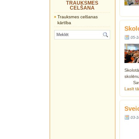
TRAUKSMES
CELŠANA
Trauksmes celšanas
kārtība
Skol
05-1
Skolot
skolēnu
Sa
Lasīt t
Svei
03-1