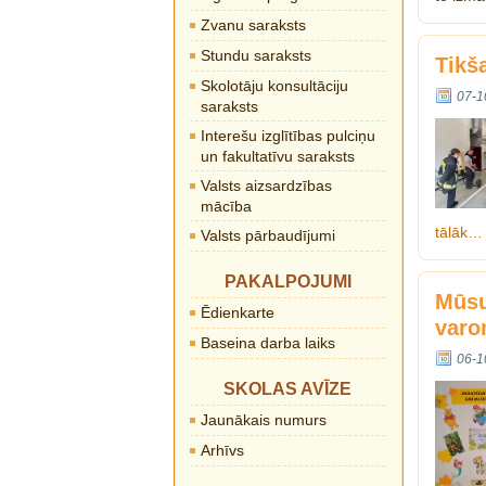
Zvanu saraksts
Stundu saraksts
Tikš
Skolotāju konsultāciju
07-1
saraksts
Interešu izglītības pulciņu
un fakultatīvu saraksts
Valsts aizsardzības
mācība
tālāk…
Valsts pārbaudījumi
PAKALPOJUMI
Mūsu
Ēdienkarte
varo
Baseina darba laiks
06-1
SKOLAS AVĪZE
Jaunākais numurs
Arhīvs