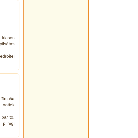
 klases
lsētas
edroitei
lītojoša
 notiek
 par to,
pilnīgi