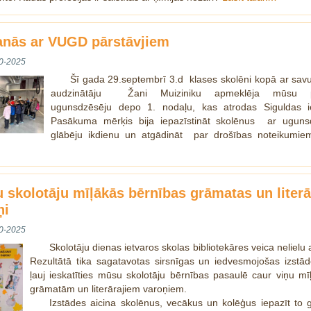
anās ar VUGD pārstāvjiem
0-2025
Šī gada 29.septembrī 3.d klases skolēni kopā ar sav
audzinātāju Žani Muiziniku apmeklēja mūsu pi
ugunsdzēsēju depo 1. nodaļu, kas atrodas Siguldas i
Pasākuma mērķis bija iepazīstināt skolēnus ar uguns
glābēju ikdienu un atgādināt par drošības noteikumi
 skolotāju mīļākās bērnības grāmatas un literā
ņi
0-2025
Skolotāju dienas ietvaros skolas bibliotekāres veica nelielu 
Rezultātā tika sagatavotas sirsnīgas un iedvesmojošas izstād
ļauj ieskatīties mūsu skolotāju bērnības pasaulē caur viņu m
grāmatām un literārajiem varoņiem.
Izstādes aicina skolēnus, vecākus un kolēģus iepazīt to 