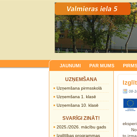
JAUNUMI
PAR MUMS
PIRM
UZŅEMŠANA
Izgl
Uzņemšana pirmsskolā
08-1
Uzņemšana 1. klasē
Uzņemšana 10. klasē
SVARĪGI ZINĀT!
eksperi
2025./2026. mācību gads
No
Izglītības programmas
to izma