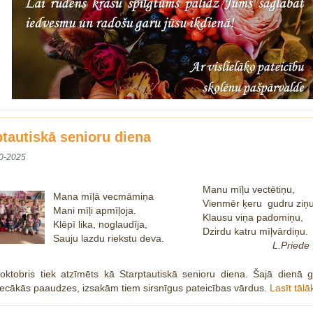
ptautiskā senioru diena
0-2025
Manu mīļu vectētiņu,
Mana mīļā vecmāmiņa
Vienmēr ķeru gudru ziņ
Mani mīļi apmīļoja.
Klausu viņa padomiņu,
Klēpī lika, noglaudīja,
Dzirdu katru mīļvārdiņu.
Sauju lazdu riekstu deva.
L.Priede
 oktobris tiek atzīmēts kā Starptautiskā senioru diena. Šajā dienā 
ecākās paaudzes, izsakām tiem sirsnīgus pateicības vārdus.
Lasīt tāl