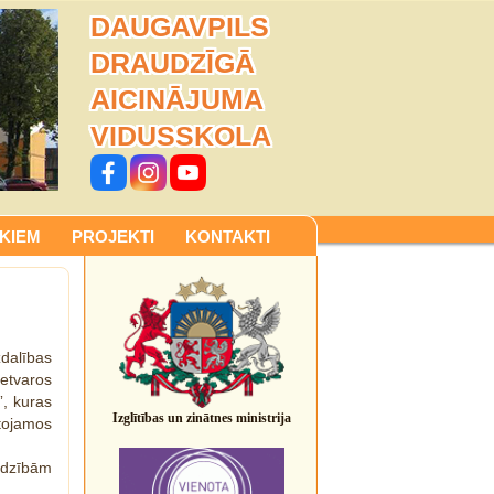
DAUGAVPILS
DRAUDZĪGĀ
AICINĀJUMA
VIDUSSKOLA
KIEM
PROJEKTI
KONTAKTI
zdalības
ietvaros
”, kuras
Izglītības un zinātnes ministrija
tojamos
jadzībām