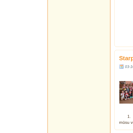
Star
03-1
1.
mūsu v