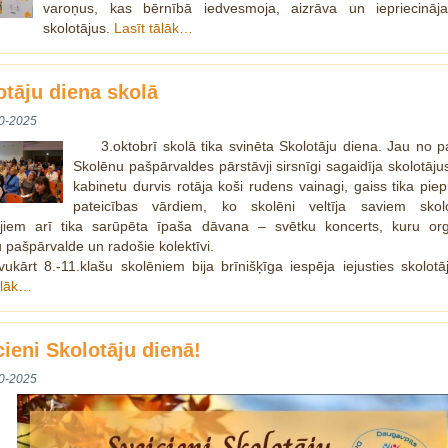
varoņus, kas bērnībā iedvesmoja, aizrāva un iepriecinā
skolotājus.
Lasīt tālāk…
otāju diena skolā
0-2025
3.oktobrī skolā tika svinēta Skolotāju diena. Jau no p
Skolēnu pašpārvaldes pārstāvji sirsnīgi sagaidīja skolotāju
kabinetu durvis rotāja koši rudens vainagi, gaiss tika piepi
pateicības vārdiem, ko skolēni veltīja saviem skolo
ājiem arī tika sarūpēta īpaša dāvana – svētku koncerts, kuru org
 pašpārvalde un radošie kolektīvi.
vukārt 8.-11.klašu skolēniem bija brīnišķīga iespēja iejusties skolot
ālāk…
cieni Skolotāju dienā!
0-2025