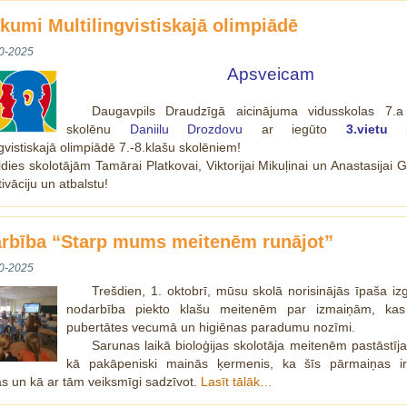
kumi Multilingvistiskajā olimpiādē
0-2025
Apsveicam
Daugavpils Draudzīgā aicinājuma vidusskolas 7.a
skolēnu
Daniilu Drozdovu
ar iegūto
3.vietu
pi
ngvistiskajā olimpiādē 7.-8.klašu skolēniem!
dies skolotājām Tamārai Platkovai, Viktorijai Mikuļinai un Anastasijai G
ivāciju un atbalstu!
rbība “Starp mums meitenēm runājot”
0-2025
Trešdien, 1. oktobrī, mūsu skolā norisinājās īpaša izg
nodarbība piekto klašu meitenēm par izmaiņām, kas
pubertātes vecumā un higiēnas paradumu nozīmi.
Sarunas laikā bioloģijas skolotāja meitenēm pastāstīja
kā pakāpeniski mainās ķermenis, ka šīs pārmaiņas ir 
s un kā ar tām veiksmīgi sadzīvot.
Lasīt tālāk…