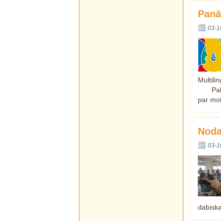
Panā
03-1
Multili
Pal
par mot
Noda
03-1
dabiska