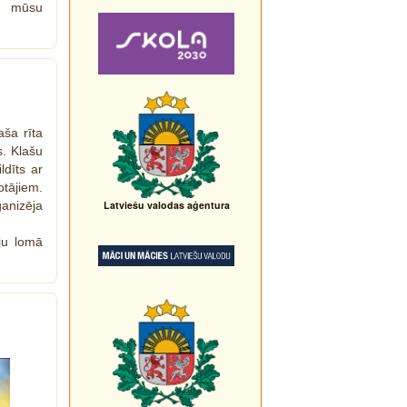
ja mūsu
aša rīta
s. Klašu
ldīts ar
tājiem.
anizēja
Latviešu valodas aģentura
āju lomā