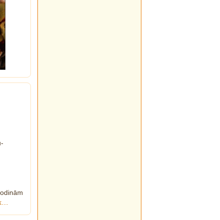
u-
godinām
āk…