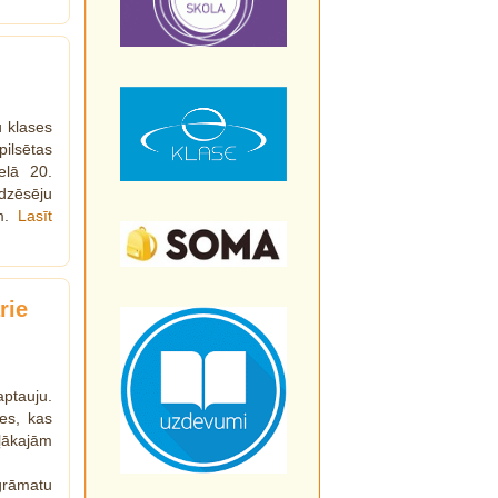
u klases
lsētas
elā 20.
dzēsēju
em.
Lasīt
rie
aptauju.
es, kas
īļākajām
grāmatu