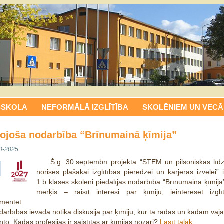
SSKOLA
NEFORMĀLĀ IZGLĪTĪBA
SKOLĒNIEM UN VECĀ
ītojoša nodarbība “Brīnumainā ķīmija”
0-2025
Š.g. 30.septembrī projekta “STEM un pilsoniskās līd
norises plašākai izglītības pieredzei un karjeras izvēlei” 
1.b klases skolēni piedalījās nodarbībā “Brīnumainā ķīmija
mērķis – raisīt interesi par ķīmiju, ieinteresēt izglī
mentēt.
darbības ievadā notika diskusija par ķīmiju, kur tā radās un kādām va
nto. Kādas profesijas ir saistītas ar ķīmijas nozari?
Lasīt tālāk…