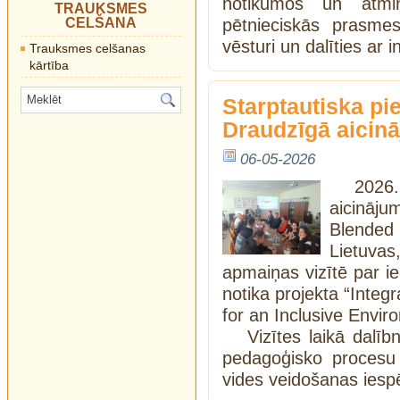
notikumos un atmiņ
TRAUKSMES
CELŠANA
pētnieciskās prasme
vēsturi un dalīties ar
Trauksmes celšanas
kārtība
Starptautiska p
Draudzīgā aicin
06-05-2026
2026.
aicinā
Blended
Lietuvas
apmaiņas vizītē par ie
notika projekta “Integr
for an Inclusive Envir
Vizītes laikā dalīb
pedagoģisko procesu 
vides veidošanas iesp