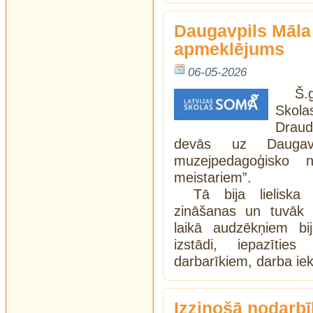
Daugavpils Māla
apmeklējums
06-05-2026
Š.
Skol
Draud
devās uz Daugav
muzejpedagoģisko 
meistariem”.
Tā bija lieliska
zināšanas un tuvāk 
laikā audzēkņiem bi
izstādi, iepazītie
darbarīkiem, darba i
Izzinošā nodarb