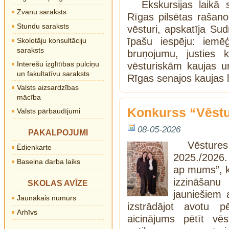
Ekskursijas laikā 
Zvanu saraksts
Rīgas pilsētas rašano
Stundu saraksts
vēsturi, apskatīja Sud
īpašu iespēju: iemēģ
Skolotāju konsultāciju
saraksts
bruņojumu, justies 
Interešu izglītības pulciņu
vēsturiskām kaujas 
un fakultatīvu saraksts
Rīgas senajos kaujas 
Valsts aizsardzības
mācība
Konkurss “Vēst
Valsts pārbaudījumi
08-05-2026
PAKALPOJUMI
Vēstures
Ēdienkarte
2025./2026.
Baseina darba laiks
ap mums”, ku
izzināšanu
SKOLAS AVĪZE
jauniešiem 
Jaunākais numurs
izstrādājot avotu p
Arhīvs
aicinājums pētīt vēs