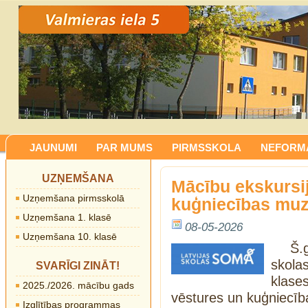
JAUNUMI
PAR MUMS
PIRMSSKOLA
NEFORMĀ
UZŅEMŠANA
Mācību ekskursi
Uzņemšana pirmsskolā
kuģniecības muz
Uzņemšana 1. klasē
08-05-2026
Uzņemšana 10. klasē
Š.
skola
SVARĪGI ZINĀT!
klas
2025./2026. mācību gads
vēstures un kuģniecīb
Izglītības programmas