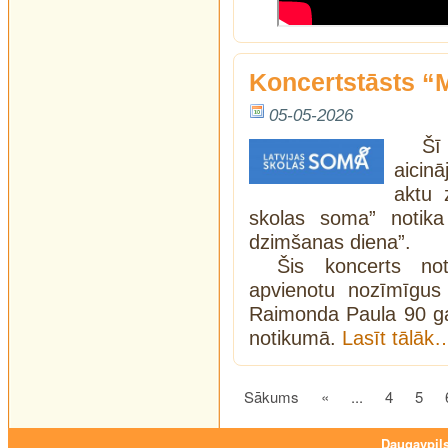
Koncertstāsts “
05-05-2026
Šī
aicin
aktu 
skolas soma” notika 
dzimšanas diena”.
Šis koncerts not
apvienotu nozīmīgus
Raimonda Paula 90 gadu
notikumā.
Lasīt tālāk
Sākums
«
...
4
5
Daugavpils