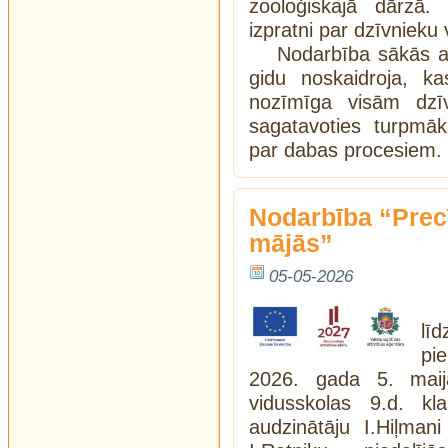
zooloģiskajā dārzā.
izpratni par dzīvnieku
Nodarbība sākās a
gidu noskaidroja, k
nozīmīga visām dzī
sagatavoties turpmāk
par dabas procesiem.
Nodarbība “Prec
mājās”
05-05-2026
lī
pi
2026. gada 5. maij
vidusskolas 9.d. k
audzinātāju I.Hiļman