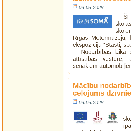
06-05-2026
Šī
skola
skolē
Rīgas Motormuzeju, k
ekspozīciju “Stāsti, sp
Nodarbības laikā s
attīstības vēsturē,
senākiem automobiļiem
Mācību nodarbīb
ceļojums dzīvni
06-05-2026
sk
īp