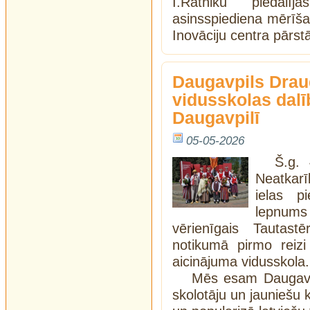
I.Ratniku piedalī
asinsspiediena mērīša
Inovāciju centra pārstā
Daugavpils Drau
vidusskolas dalī
Daugavpilī
05-05-2026
Š.g. 
Neatkar
ielas p
lepnums 
vērienīgais Tautast
notikumā pirmo reizi
aicinājuma vidusskola.
Mēs esam Daugavpi
skolotāju un jauniešu k