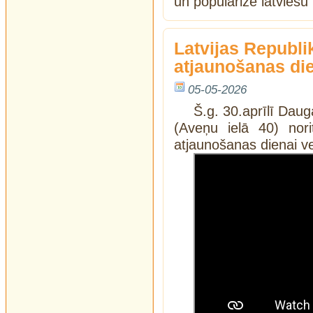
un popularizē latviešu 
Latvijas Republi
atjaunošanas dien
05-05-2026
Š.g. 30.aprīlī Dau
(Aveņu ielā 40) nori
atjaunošanas dienai ve