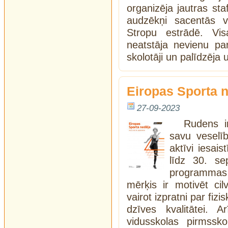
organizēja jautras st
audzēkņi sacentās v
Stropu estrādē. Vi
neatstāja nevienu pa
skolotāji un palīdzēja 
Eiropas Sporta 
27-09-2023
Rudens ir
savu veselī
aktīvi iesaist
līdz 30. se
programmas “
mērķis ir motivēt cil
vairot izpratni par fiz
dzīves kvalitātei. 
vidusskolas pirmssko