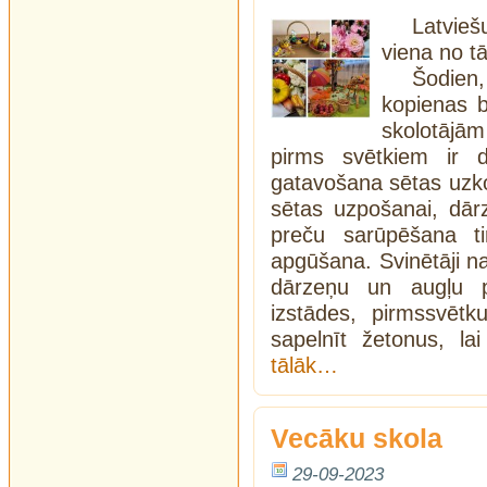
Latvieš
viena no tā
Šodien
kopienas b
skolotājā
pirms svētkiem ir d
gatavošana sētas uzk
sētas uzpošanai, dā
preču sarūpēšana ti
apgūšana. Svinētāji na
dārzeņu un augļu p
izstādes, pirmssvētku
sapelnīt žetonus, lai
tālāk…
Vecāku skola
29-09-2023