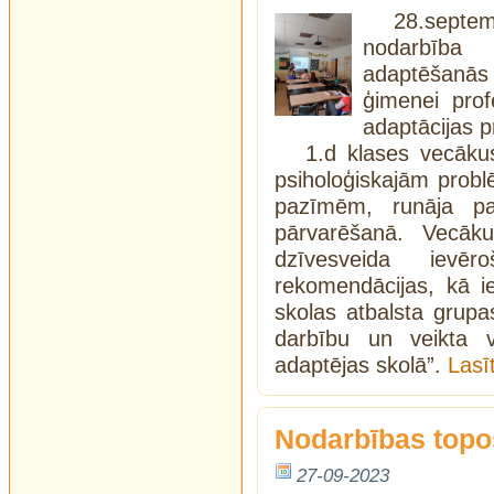
28.septe
nodarbība
adaptēšanās
ģimenei prof
adaptācijas p
1.d klases vecākus
psiholoģiskajām prob
pazīmēm, runāja pa
pārvarēšanā. Vecāku
dzīvesveida ievēr
rekomendācijas, kā ie
skolas atbalsta grup
darbību un veikta 
adaptējas skolā”.
Lasī
Nodarbības topo
27-09-2023