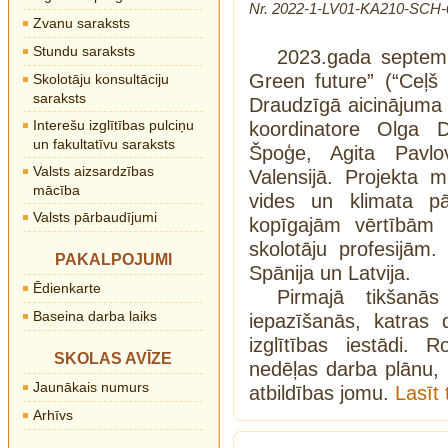
Nr. 2022-1-LV01-KA210-SCH-
Zvanu saraksts
Stundu saraksts
2023.gada septem
Green future” (“Ceļš 
Skolotāju konsultāciju
saraksts
Draudzīgā aicinājuma 
Interešu izglītības pulciņu
koordinatore Olga 
un fakultatīvu saraksts
Špoģe, Agita Pavlo
Valsts aizsardzības
Valensijā. Projekta mē
mācība
vides un klimata p
Valsts pārbaudījumi
kopīgajām vērtībām u
skolotāju profesijām. 
PAKALPOJUMI
Spānija un Latvija.
Ēdienkarte
Pirmajā tikšanās
Baseina darba laiks
iepazīšanās, katras 
izglītības iestādi.
SKOLAS AVĪZE
nedēļas darba plānu,
Jaunākais numurs
atbildības jomu.
Lasīt
Arhīvs