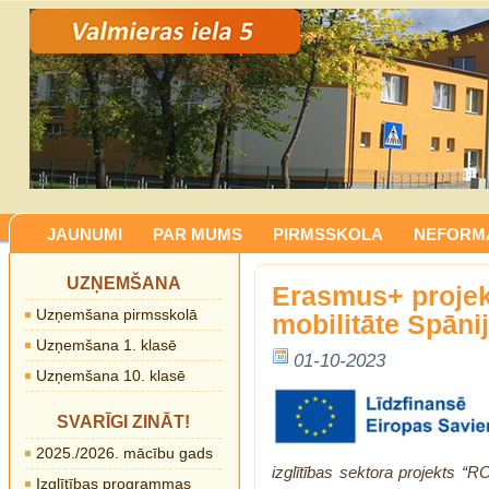
JAUNUMI
PAR MUMS
PIRMSSKOLA
NEFORMĀ
UZŅEMŠANA
Erasmus+ projek
Uzņemšana pirmsskolā
mobilitāte Spāni
Uzņemšana 1. klasē
01-10-2023
Uzņemšana 10. klasē
SVARĪGI ZINĀT!
2025./2026. mācību gads
izglītības
sektora
projekts
“R
Izglītības programmas