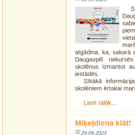
S
Dau
sabi
pie
vie
mar
atgādina, ka, sakarā 
Daugavpilī nekursē
skolēnus izmantot au
iestādēs.
Sīkākā informāci
skolēniem ērtakai mar
Lasīt tālāk…
Miķeļdiena klāt!
29-09-2023