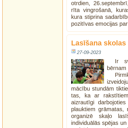
otrdien, 26.septembrī
rīta vingrošanā, ku
kura stiprina sadarbīb
pozitīvas emocijas par
Lasīšana skolas 
27-09-2023
Ir s
bērnam 
Pirm
izveido
mācību stundām tikties
tas, ka ar rakstītiem
aizrautīgi darbojotie
plauktiem grāmatas, m
organizē skaļo las
individuālās spējas un 