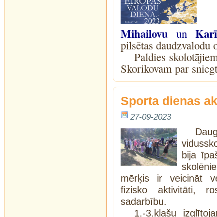
Mihailovu
Kar
un
pilsētas daudzvalodu 
Paldies skolotāji
Skorikovam par sniegt
Sporta dienas ak
27-09-2023
Dau
vidussk
bija īp
skolēni
mērķis ir veicināt v
fizisko aktivitāti, 
sadarbību.
1.-3.klašu izglīto