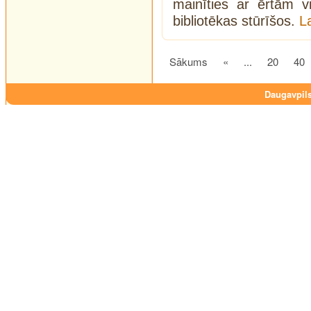
mainīties ar ērtām v
bibliotēkas stūrīšos.
L
Sākums
«
...
20
40
Daugavpils