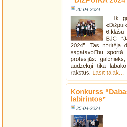
“DIŽPUIKA 2024
26-04-2024
Ik g
«Dižpui
6.klašu
BJC “J
2024”. Tas noritēja d
sagatavotību sportā
profesijās: galdnieks
audzēkņi tika labāk
rakstus.
Lasīt tālāk…
Konkurss “Dabas
labirintos”
25-04-2024