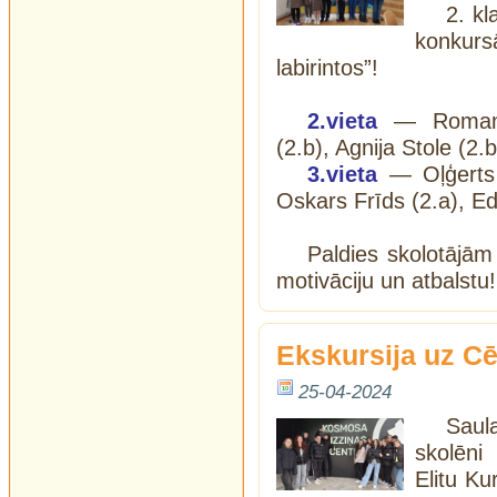
2. k
konkur
labirintos”!
2.vieta
— Romans 
(2.b), Agnija Stole (2.
3.vieta
— Oļģerts T
Oskars Frīds (2.a), Ed
Paldies skolotājām
motivāciju un atbalstu
Ekskursija uz C
25-04-2024
Saula
skolēni
Elitu Ku