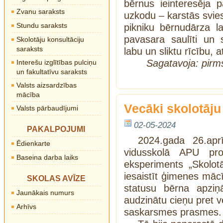
bērnus ieinteresēja p
Zvanu saraksts
uzkodu – karstās svie
Stundu saraksts
pikniku bērnudārza l
pavasara saulīti un
Skolotāju konsultāciju
saraksts
labu un sliktu rīcību, 
Sagatavoja: pirms
Interešu izglītības pulciņu
un fakultatīvu saraksts
Valsts aizsardzības
mācība
Vecāki skolotāju
Valsts pārbaudījumi
02-05-2024
PAKALPOJUMI
2024.gada 26.apr
Ēdienkarte
vidusskolā APU pro
Baseina darba laiks
eksperiments „Skolot
iesaistīt ģimenes māc
SKOLAS AVĪZE
statusu bērna apziņ
Jaunākais numurs
audzinātu cieņu pret v
Arhīvs
saskarsmes prasmes.