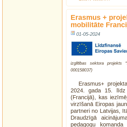
Erasmus + projek
mobilitāte Franci
01-05-2024
izglītības sektora projekt
000158037)
Erasmus+ projekta
2024. gada 15. līdz 
(Francijā), kas iezīm
virzīšanā Eiropas jauni
partneri no Latvijas, I
Draudzīgā aicinājum
pedagogu komanda –