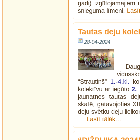
gadi) izglītojamajiem
snieguma līmeni.
Lasī
Tautas deju kole
28-04-2024
Dau
vidussk
“Strautiņš”
1.-4.kl.
kol
kolektīvu ar iegūto
2.
jaunatnes tautas dej
skatē, gatavojoties XI
deju svētku deju lielk
Lasīt tālāk…