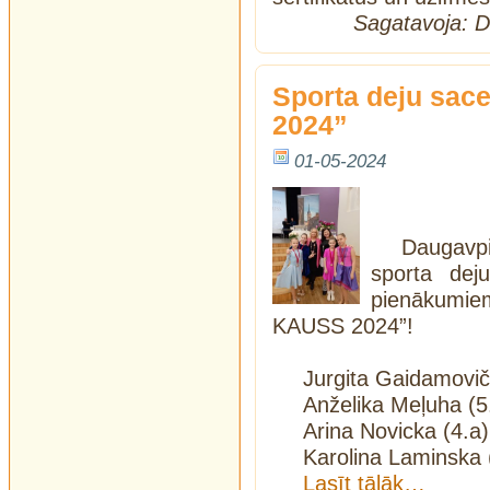
Sagatavoja: 
Sporta deju sa
2024”
01-05-2024
Daugavpi
sporta deju
pienākumie
KAUSS 2024”!
Jurgita Gaidamoviča
Anželika Meļuha (5.
Arina Novicka (4.a)
Karolina Laminska (
Lasīt tālāk…