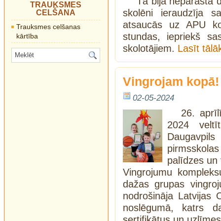
Tā bija neparastā 
TRAUKSMES
skolēni ieraudzīja 
CELŠANA
atsaucās uz APU ko
Trauksmes celšanas
stundas, iepriekš sa
kārtība
skolotājiem.
Lasīt tāl
Vingrojam kopā!
02-05-2024
26. aprīl
2024 veltī
Daugavpils
pirmsskolas
palīdzes un 
Vingrojumu kompleksu
dažas grupas vingrojum
nodrošināja Latvijas 
noslēgumā, katrs d
sertifikātus un uzlīmes