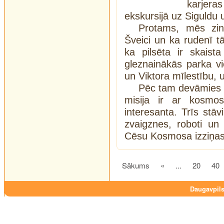
karjera
ekskursijā uz Siguldu
Protams, mēs zin
Šveici un ka rudenī tā
ka pilsēta ir skaist
gleznainākās parka vi
un Viktora mīlestību, u
Pēc tam devāmies 
misija ir ar kosmos
interesanta. Trīs stāv
zvaigznes, roboti un
Cēsu Kosmosa izziņas
Sākums
«
...
20
40
Daugavpils