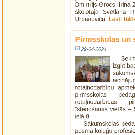
Dmirtrijs Grocs, Irina
skolotāja Svetlana R
Urbanoviča.
Lasīt tāl
Pirmsskolas un 
29-04-2024
Sekm
izglīt
sākum
aicinā
rotaļnodarbību apm
pirmsskolas peda
rotaļnodarbības p
īstenošanas vietās – S
ielā 8.
Sākumskolas pedag
posma kolēģu profesio