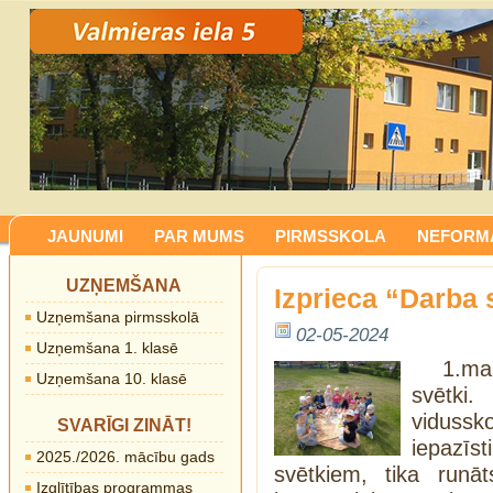
JAUNUMI
PAR MUMS
PIRMSSKOLA
NEFORMĀ
UZŅEMŠANA
Izprieca “Darba 
Uzņemšana pirmsskolā
02-05-2024
Uzņemšana 1. klasē
1.ma
Uzņemšana 10. klasē
svētki
vidussko
SVARĪGI ZINĀT!
iepazī
2025./2026. mācību gads
svētkiem, tika runā
Izglītības programmas