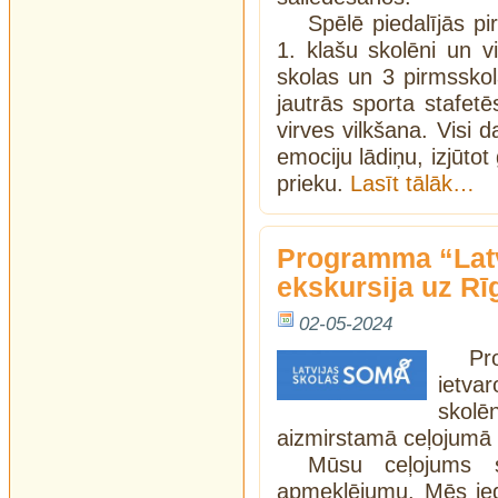
Spēlē piedalījās p
1. klašu skolēni un 
skolas un 3 pirmsskol
jautrās sporta stafetē
virves vilkšana. Visi d
emociju lādiņu, izjūt
prieku.
Lasīt tālāk…
Programma “Lat
ekskursija uz R
02-05-2024
Pr
ietva
skol
aizmirstamā ceļojumā u
Mūsu ceļojums 
apmeklējumu. Mēs ied