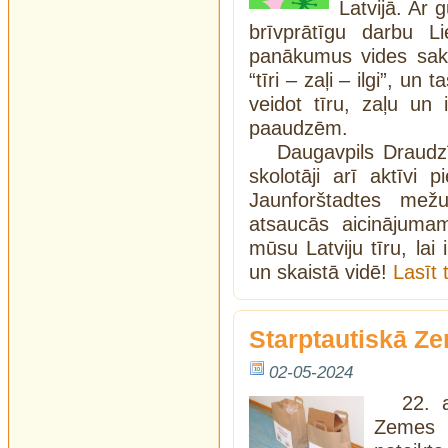
Latvijā. Ar 
brīvprātīgu darbu Li
panākumus vides sak
“tīri – zaļi – ilgi”, u
veidot tīru, zaļu un
paaudzēm.
Daugavpils Draudz
skolotāji arī aktīvi 
Jaunforštadtes mež
atsaucās aicinājumam
mūsu Latviju tīru, la
un skaistā vidē!
Lasīt
Starptautiskā Z
02-05-2024
22. 
Zemes 