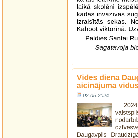
laikā skolēni izspēl
kādas invazīvās suga
izraisītās sekas. N
Kahoot viktorīnā. Uz
Paldies Santai Ru
Sagatavoja bio
Vides diena Dau
aicinājuma vidu
02-05-2024
202
valstsp
nodarb
dzīves
Daugavpils Draudzīgā