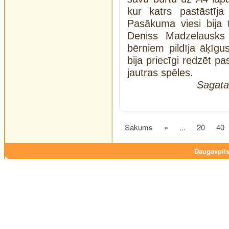
kur katrs pastāstīja
Pasākuma viesi bija t
Deniss Madzelausks
bērniem pildīja āķīg
bija priecīgi redzēt p
jautras spēles.
Sagata
Sākums
«
...
20
40
Daugavpils