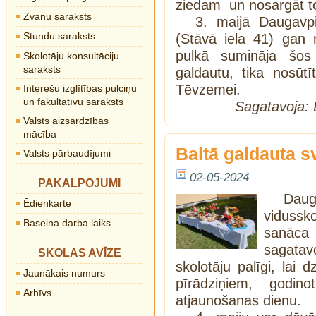
ziedam un nosargāt 
Zvanu saraksts
3. maijā Daugavpi
Stundu saraksts
(Stāvā iela 41) gan 
pulkā sumināja šos 
Skolotāju konsultāciju
saraksts
galdautu, tika nosūt
Tēvzemei.
Interešu izglītības pulciņu
un fakultatīvu saraksts
Sagatavoja:
Valsts aizsardzības
mācība
Baltā galdauta s
Valsts pārbaudījumi
02-05-2024
PAKALPOJUMI
Dau
Ēdienkarte
vidussko
Baseina darba laiks
sanāca 
sagatav
SKOLAS AVĪZE
skolotāju palīgi, lai 
Jaunākais numurs
pīrādziņiem, godino
Arhīvs
atjaunošanas dienu.