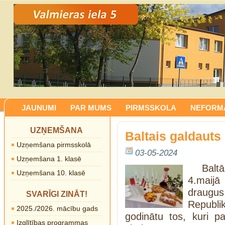
JAUNUMI
PAR MUMS
PIRMSSKOLA
NEFORMĀ
UZŅEMŠANA
Baltais galdauts
Uzņemšana pirmsskolā
03-05-2024
Uzņemšana 1. klasē
Balt
Uzņemšana 10. klasē
4.maijā
draugu
SVARĪGI ZINĀT!
Republi
2025./2026. mācību gads
godinātu tos, kuri p
Izglītības programmas