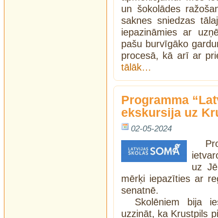
un šokolādes ražoša
saknes sniedzas tāla
iepazināmies ar uzņē
pašu burvīgāko gardu
procesā, kā arī ar pr
tālāk…
Programma “Lat
ekskursija uz Kru
02-05-2024
Pr
ietva
uz Jēk
mērķi iepazīties ar re
senatnē.
Skolēniem bija ie
uzzināt, ka Krustpils p