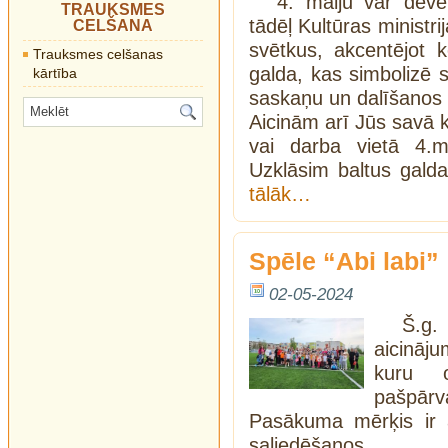
4. maiju var dēvē
TRAUKSMES
tādēļ Kultūras ministri
CELŠANA
svētkus, akcentējot 
Trauksmes celšanas
galda, kas simbolizē 
kārtība
saskaņu un dalīšanos 
Aicinām arī Jūs savā 
vai darba vietā 4.m
Uzklāsim baltus gald
tālāk…
Spēle “Abi labi”
02-05-2024
Š.g.
aicināju
kuru o
pašpārv
Pasākuma mērķis ir 
saliedēšanos.