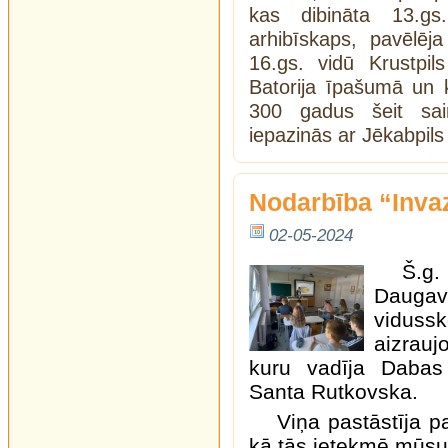
kas dibināta 13.g
arhibīskaps, pavēlē
16.gs. vidū Krustpil
Batorija īpašumā un 
300 gadus šeit saim
iepazinās ar Jēkabpil
Nodarbība “Inva
02-05-2024
Š.g.
Dauga
vidussk
aizrau
kuru vadīja Dabas
Santa Rutkovska.
Viņa pastāstīja p
kā tās ietekmē mūsu 