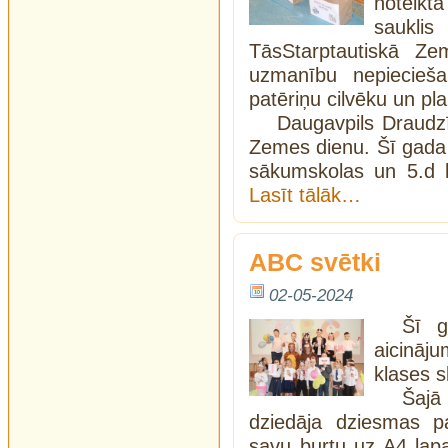
noteik
saukli
TāsStarptautiskā Ze
uzmanību nepiecieša
patēriņu cilvēku un pl
Daugavpils Draudzī
Zemes dienu. Šī gada 2
sākumskolas un 5.d k
Lasīt tālāk…
ABC svētki
02-05-2024
Šī g
aicināj
klases s
Šajā
dziedāja dziesmas pa
savu burtu uz A4 lapas