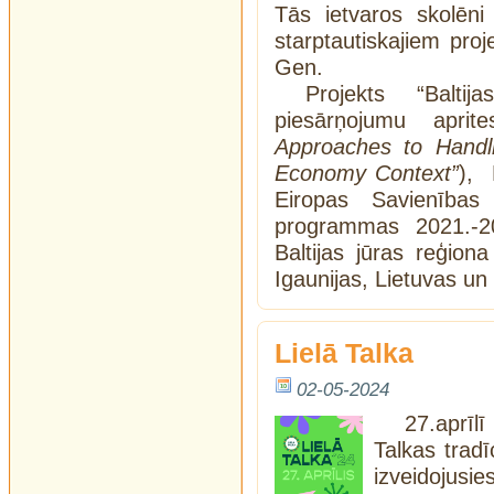
Tās ietvaros skolēni
starptautiskajiem pro
Gen.
Projekts “Balti
piesārņojumu apri
Approaches to Handli
Economy Context”
), 
Eiropas Savienības
programmas 2021.-2
Baltijas jūras reģiona
Igaunijas, Lietuvas un
Lielā Talka
02-05-2024
27.aprīlī
Talkas tradī
izveidojusie