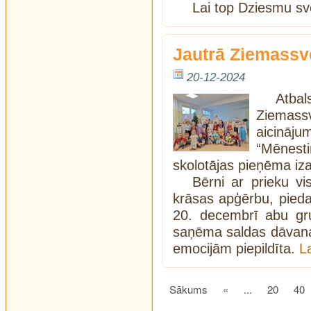
Lai top Dziesmu sv
Jautrā Ziemassv
20-12-2024
Atbal
Ziemass
aicināju
“Mēnest
skolotājas pieņēma iz
Bērni ar prieku v
krāsas apģērbu, piedal
20. decembrī abu gru
saņēma saldas dāvana
emocijām piepildīta.
L
Sākums
«
...
20
40