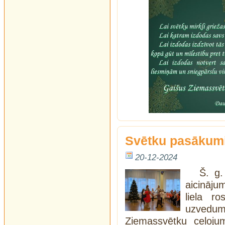
Svētku pasākumi
20-12-2024
Š. g.
aicināju
liela r
uzvedu
Ziemassvētku ceļoju