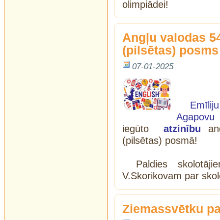
olimpiādei!
Angļu valodas 54
(pilsētas) posms
07-01-2025
Emīliju
Agapovu
iegūto
atzinību
ang
(pilsētas) posmā!
Paldies skolotāj
V.Skorikovam par skol
Ziemassvētku p