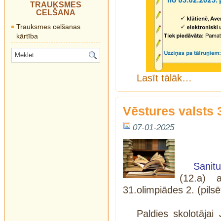
TRAUKSMES
CELŠANA
Trauksmes celšanas
kārtība
Lasīt tālāk…
Vēstures valsts 
07-01-2025
Sanit
(12.a) 
31.olimpiādes 2. (pils
Paldies skolotāja