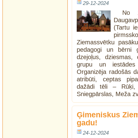
29-12-2024
No 1
Daugavpi
(Tartu i
pirmss
Ziemassvētku pasāk
pedagogi un bērni 
dzejoļus, dziesmas, d
grupu un iestādes 
Organizēja radošās da
atribūti, ceptas pi
dažādi tēli – Rūķi,
Sniegpārslas, Meža zv
Ģimeniskus Ziem
gadu!
24-12-2024