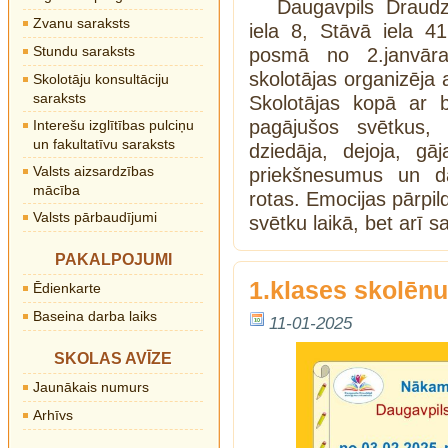
Daugavpils Draudz
Zvanu saraksts
iela 8, Stāvā iela 41
Stundu saraksts
posmā no 2.janvāra
skolotājas organizēja a
Skolotāju konsultāciju
saraksts
Skolotājas kopā ar b
pagājušos svētkus, 
Interešu izglītības pulciņu
un fakultatīvu saraksts
dziedāja, dejoja, gāj
Valsts aizsardzības
priekšnesumus un dā
mācība
rotas. Emocijas pārpild
Valsts pārbaudījumi
svētku laikā, bet arī s
PAKALPOJUMI
1.klases skolēn
Ēdienkarte
Baseina darba laiks
11-01-2025
SKOLAS AVĪZE
Jaunākais numurs
Arhīvs