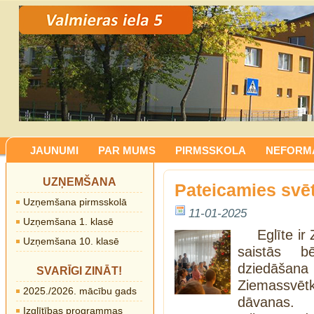
JAUNUMI
PAR MUMS
PIRMSSKOLA
NEFORMĀ
UZŅEMŠANA
Pateicamies svēt
Uzņemšana pirmsskolā
11-01-2025
Uzņemšana 1. klasē
Eglīte i
Uzņemšana 10. klasē
saistās b
dziedāšana
SVARĪGI ZINĀT!
Ziemassvēt
2025./2026. mācību gads
dāvanas.
Izglītības programmas