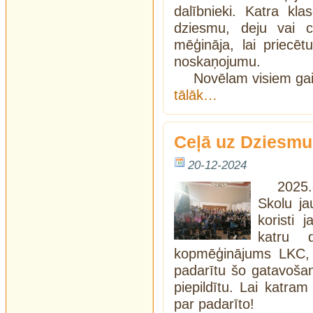
dalībnieki. Katra k
dziesmu, deju vai ci
mēģināja, lai priecē
noskaņojumu.
Novēlam visiem ga
tālāk…
Ceļā uz Dziesmu
20-12-2024
2025.
Skolu ja
koristi 
katru 
kopmēģinājums LKC, ku
padarītu šo gatavoša
piepildītu. Lai katra
par padarīto!