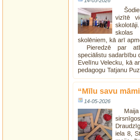
14-05-2026
Šodi
vizītē 
skolotāji
skolas 
skolēniem, kā arī apme
Pieredzē par at
speciālistu sadarbību 
Evelīnu Velecku, kā ar
pedagogu Tatjanu Puz
“Mīlu savu mām
14-05-2026
Maija
sirsnīgo
Draudzī
iela 8, 