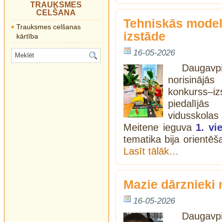
TRAUKSMES
CELŠANA
Tehniskās mode
Trauksmes celšanas
izstāde
kārtība
16-05-2026
Daugavpi
norisināj
konkurss–
piedalījās
vidusskolas 
Meitene ieguva
1. vi
tematika bija orientēš
Lasīt tālāk…
Mazie dārznieki 
16-05-2026
Daugavpi