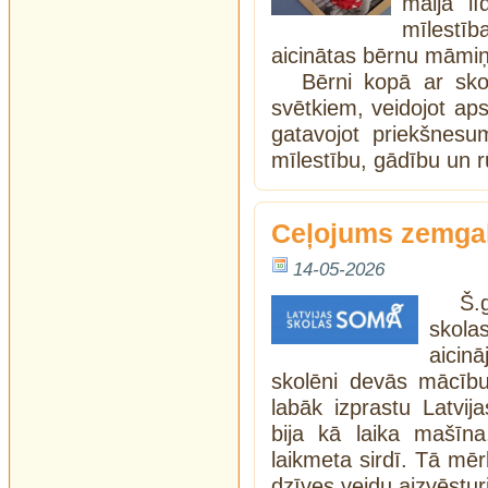
maija lī
mīlestīb
aicinātas bērnu māmi
Bērni kopā ar sko
svētkiem, veidojot a
gatavojot priekšnesu
mīlestību, gādību un
Ceļojums zemgaļ
14-05-2026
Š.
skola
aicin
skolēni devās mācību 
labāk izprastu Latvij
bija kā laika mašīna
laikmeta sirdī. Tā mēr
dzīves veidu aizvēstu