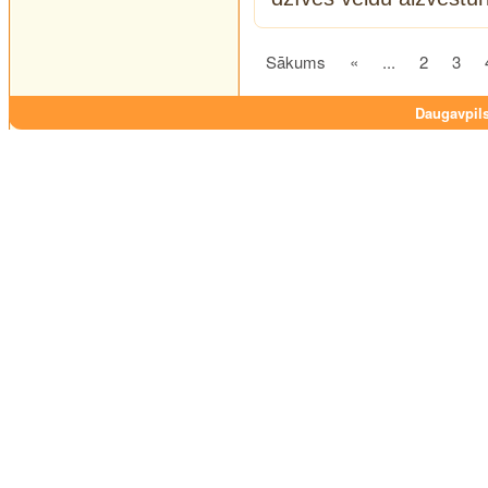
Sākums
«
...
2
3
Daugavpils