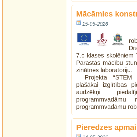
Mācāmies konst
15-05-2026
ro
Dr
7.c klases skolēniem 7
Parastās mācību stun
zinātnes laboratoriju.
Projekta “STEM u
plašākai izglītības p
audzēkņi piedal
programmvadāmu 
programmvadāmu robot
Pieredzes apmaiņ