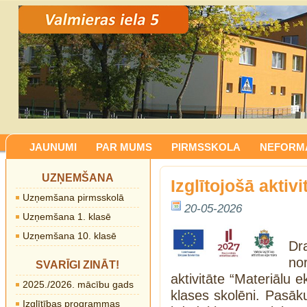
JAUNUMI
PAR MUMS
PIRMSSKOLA
NEFORMĀ
UZŅEMŠANA
Izglītojošā aktiv
Uzņemšana pirmsskolā
20-05-2026
Uzņemšana 1. klasē
Uzņemšana 10. klasē
Dr
no
SVARĪGI ZINĀT!
aktivitāte “Materiālu e
2025./2026. mācību gads
klases skolēni. Pasāk
Izglītības programmas