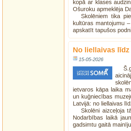
kopā ar klases audzinā
Ošuroku apmeklēja Da
Skolēniem tika pie
kultūras mantojumu –
apskatīt tapušos podn
No liellaivas līdz
15-05-2026
Š.
aicin
skolē
ietvaros kāpa laika 
un kuģniecības muzeju
Latvijā: no liellaivas l
Skolēni aizceļoja 
Nodarbības laikā jaun
gadsimtu gaitā mainīju