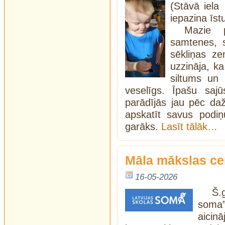
(Stāvā iela
iepazina īst
Mazie p
samtenes, s
sēkliņas ze
uzzināja, k
siltums un 
veselīgs. Īpašu sajū
parādījās jau pēc da
apskatīt savus podiņ
garāks.
Lasīt tālāk…
Māla mākslas ce
16-05-2026
Š.
soma
aicin