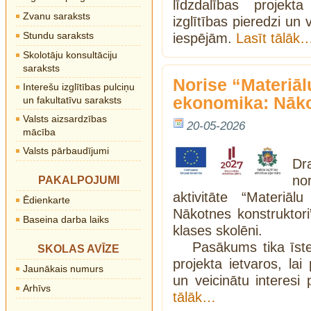
līdzdalības projekt
Zvanu saraksts
izglītības pieredzi un 
Stundu saraksts
iespējām.
Lasīt tālāk
Skolotāju konsultāciju
saraksts
Norise “Materiālu
Interešu izglītības pulciņu
ekonomika: Nāko
un fakultatīvu saraksts
Valsts aizsardzības
20-05-2026
mācība
Valsts pārbaudījumi
Dr
no
PAKALPOJUMI
aktivitāte “Materiāl
Ēdienkarte
Nākotnes konstruktori”
Baseina darba laiks
klases skolēni.
Pasākums tika īst
SKOLAS AVĪZE
projekta ietvaros, lai
Jaunākais numurs
un veicinātu interesi
Arhīvs
tālāk…