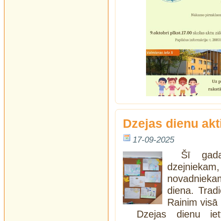
Dzejas dienu akti
17-09-2025
Šī gada
dzejniekam
novadniekam
diena. Trad
Rainim visā 
Dzejas dienu ie