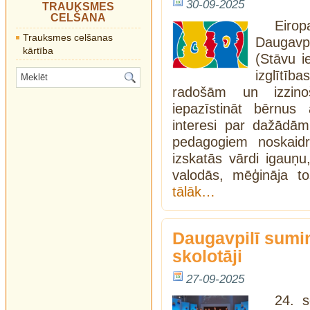
30-09-2025
TRAUKSMES
CELŠANA
Eiro
Trauksmes celšanas
Daugavpi
kārtība
(Stāvu i
izglītī
radošām un izzino
iepazīstināt bērnus
interesi par dažādām
pedagogiem noskaid
izskatās vārdi igauņu,
valodās, mēģināja to
tālāk…
Daugavpilī suminā
skolotāji
27-09-2025
24. s