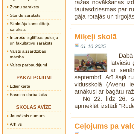
ražas novākšanas izda
Zvanu saraksts
tautasdziesmas par rud
Stundu saraksts
gāja rotaļās un tirgojā
Skolotāju konsultāciju
saraksts
Miķeļi skolā
Interešu izglītības pulciņu
un fakultatīvu saraksts
01-10-2025
Valsts aizsardzības
Dabā
mācība
latviešu
Valsts pārbaudījumi
ar senām
septembrī. Arī šajā r
PAKALPOJUMI
vidusskolā (Aveņu ie
Ēdienkarte
atnākusi ar bagātu r
Baseina darba laiks
No 22. līdz 26. 
apmeklēt izstādi “Rude
SKOLAS AVĪZE
Jaunākais numurs
Arhīvs
Ceļojums pa val