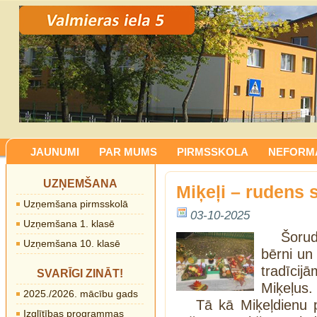
JAUNUMI
PAR MUMS
PIRMSSKOLA
NEFORMĀ
UZŅEMŠANA
Miķeļi – rudens 
Uzņemšana pirmsskolā
03-10-2025
Uzņemšana 1. klasē
Šorud
Uzņemšana 10. klasē
bērni un
tradīcij
SVARĪGI ZINĀT!
Miķeļus.
2025./2026. mācību gads
Tā kā Miķeļdienu p
Izglītības programmas