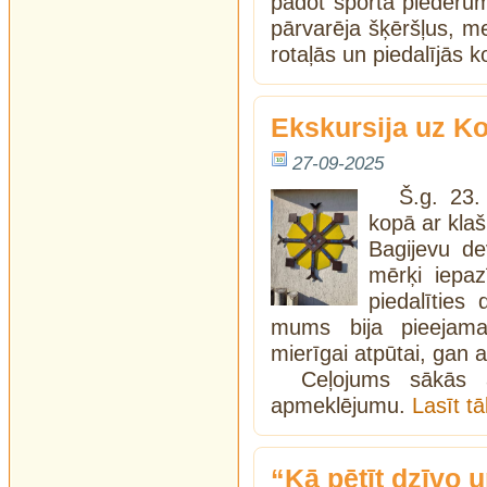
padot sporta piederu
pārvarēja šķēršļus, m
rotaļās un piedalījās
Ekskursija uz K
27-09-2025
Š.g. 23.
kopā ar kla
Bagijevu de
mērķi iepaz
piedalīties
mums bija pieejama
mierīgai atpūtai, gan a
Ceļojums sākās 
apmeklējumu.
Lasīt t
“Kā pētīt dzīvo 