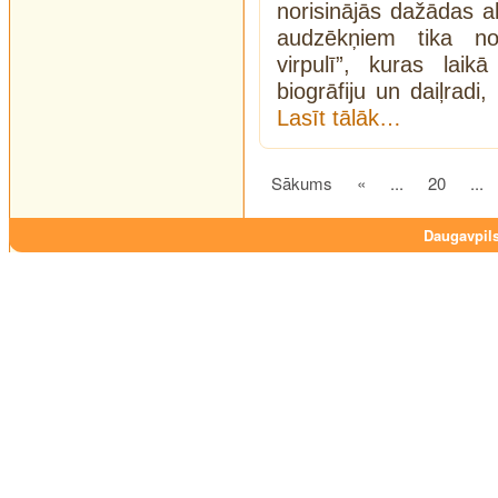
norisinājās dažādas ak
audzēkņiem tika nov
virpulī”, kuras laik
biogrāfiju un daiļradi
Lasīt tālāk…
Sākums
«
...
20
...
Daugavpils