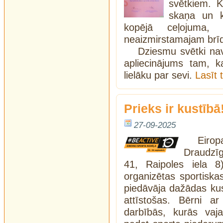
svētkiem. K
skaņa un k
kopējā ceļojuma
neaizmirstamajam brī
Dziesmu svētki nav
apliecinājums tam, 
lielāku par sevi.
Lasīt 
Prieks ir kustībā
27-09-2025
Eirop
Draudzīg
41, Raipoles iela 8
organizētas sportiskas
piedāvāja dažādas kust
attīstošas. Bērni ar 
darbībās, kurās vajad