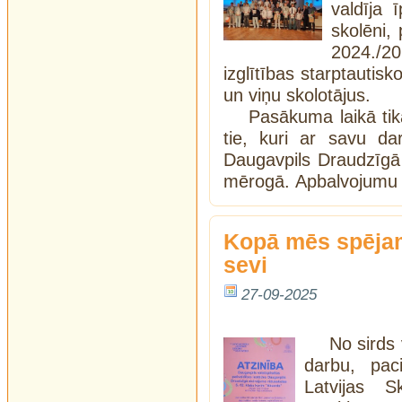
valdīja 
skolēni,
2024./2
izglītības starptautis
un viņu skolotājus.
Pasākuma laikā ti
tie, kuri ar savu da
Daugavpils Draudzīgā
mērogā. Apbalvojum
Kopā mēs spējam 
sevi
27-09-2025
No sirds 
darbu, pac
Latvijas 