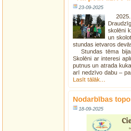
23-09-2025
2025
Draudzīg
skolēni 
un skolo
stundas ietvaros devā
Stundas tēma bija
Skolēni ar interesi a
putnus un atrada kuka
arī nedzīvo dabu – par
Lasīt tālāk…
Nodarbības topo
18-09-2025