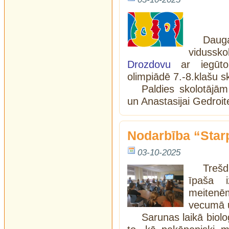
Daug
viduss
Drozdovu
ar iegū
olimpiādē 7.-8.klašu s
Paldies skolotājām 
un Anastasijai Gedroite
Nodarbība “Star
03-10-2025
Trešd
īpaša i
meitenēm
vecumā u
Sarunas laikā biolo