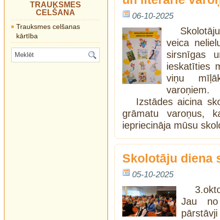
TRAUKSMES
CELŠANA
06-10-2025
Trauksmes celšanas
Skolotāj
kārtība
veica nelie
sirsnīgas 
ieskatīties
viņu mīļā
varoņiem.
Izstādes aicina sk
grāmatu varoņus, k
iepriecināja mūsu skol
Skolotāju diena 
05-10-2025
3.okt
Jau no
pārstāvj