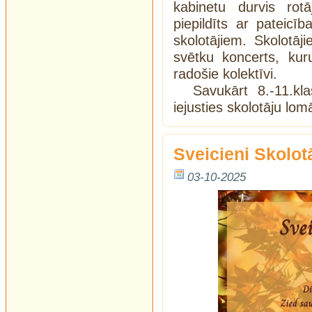
kabinetu durvis rot
piepildīts ar pateicī
skolotājiem. Skolotā
svētku koncerts, kur
radošie kolektīvi.
Savukārt 8.-11.kl
iejusties skolotāju lo
Sveicieni Skolot
03-10-2025