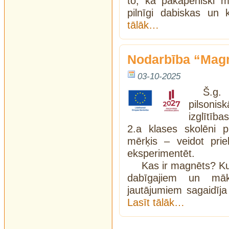
to, kā pakāpeniski m
pilnīgi dabiskas un
tālāk…
Nodarbība “Magn
03-10-2025
Š.g.
pilsoni
izglītība
2.a klases skolēni p
mērķis – veidot pri
eksperimentēt.
Kas ir magnēts? Ku
dabīgajiem un māk
jautājumiem sagaidīja 
Lasīt tālāk…