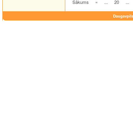
Sākums
«
...
20
...
Daugavpils