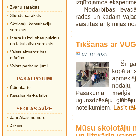
izglītojamos eksperime
Zvanu saraksts
Nodarbības ievadā
Stundu saraksts
radās un kādām vajad
saistītas ar ķīmijas n
Skolotāju konsultāciju
saraksts
Interešu izglītības pulciņu
Tikšanās ar VUG
un fakultatīvu saraksts
Valsts aizsardzības
07-10-2025
mācība
Šī ga
Valsts pārbaudījumi
kopā ar 
apmeklēj
PAKALPOJUMI
nodaļu
Ēdienkarte
Pasākuma mērķis 
Baseina darba laiks
ugunsdzēsēju glābēj
noteikumiem.
Lasīt t
SKOLAS AVĪZE
Jaunākais numurs
Arhīvs
Mūsu skolotāju 
un literārie varoņ