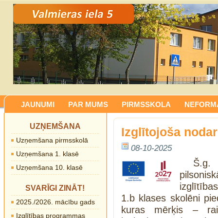
JAUNUMI
PAR MUMS
PIRMSSKOLA
NEFORMĀ
UZŅEMŠANA
Izglītojoša noda
Uzņemšana pirmsskolā
08-10-2025
Uzņemšana 1. klasē
Š.g.
Uzņemšana 10. klasē
pilsoni
izglītība
SVARĪGI ZINĀT!
1.b klases skolēni pie
2025./2026. mācību gads
kuras mērķis – rais
Izglītības programmas