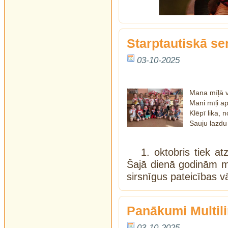
Starptautiskā se
03-10-2025
Mana mīļā 
Mani mīļi ap
Klēpī lika, 
Sauju lazdu
1. oktobris tiek a
Šajā dienā godinām 
sirsnīgus pateicības 
Panākumi Multili
03-10-2025