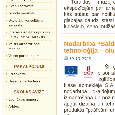
Turaidas muzejr
Zvanu saraksts
ekspozīcijām par arhe
Stundu saraksts
kas stāsta par notik
glabājas daudzi stāsti
Skolotāju konsultāciju
saraksts
lībiešiem, seno muiža
Interešu izglītības pulciņu
un fakultatīvu saraksts
Nodarbība “Sal
Valsts aizsardzības
mācība
tehnoloģija – o
Valsts pārbaudījumi
19-10-2025
Šī 
PAKALPOJUMI
pilson
Ēdienkarte
izglītī
Baseina darba laiks
klase apmeklēja SIA 
nodarbībā “Saldēju
SKOLAS AVĪZE
izmantošana un nozīme
Jaunākais numurs
apgūt dizaina un tehn
Arhīvs
produktu īpašībām un