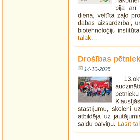
nākotnei
bija arī
diena, veltīta zaļo pr
dabas aizsardzībai, u
biotehnoloģiju institū
tālāk…
Drošības pētnie
14-10-2025
13.ok
audzinā
pētniek
Klausī
stāstījumu, skolēni u
atbildēja uz jautājum
saldu balviņu.
Lasīt t