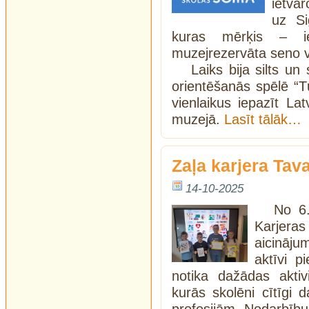
ietva
uz Si
kuras mērķis – ie
muzejrezervāta seno v
Laiks bija silts un
orientēšanās spēlē “T
vienlaikus iepazīt Lat
muzejā.
Lasīt tālāk…
Zaļa karjera Tav
14-10-2025
No 6.
Karjer
aicināju
aktīvi p
notika dažādas aktiv
kurās skolēni cītīgi 