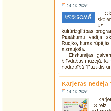
14-10-2025
Ok
skolē
uz V
kultūrizglītības progr
Pasākumu vadīja sko
Rudjko, kuras rūpējās 
aizraujoša.
Ekskursijas galven
brīvdabas muzejā, kur
nodarbībā “Pazudis un
Karjeras nedēļa 
14-10-2025
Karj
13.reizi