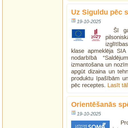
Uz Siguldu pēc 
19-10-2025
Šī g
pilsoni
izglītīb
klase apmeklēja SIA 
nodarbībā “Saldēju
izmantošana un nozīme
apgūt dizaina un tehn
produktu īpašībām un
pēc receptes.
Lasīt t
Orientēšanās sp
19-10-2025
Pr