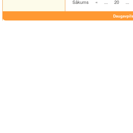
Sākums
«
...
20
...
Daugavpils