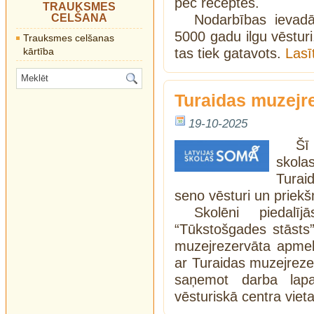
pēc receptes.
TRAUKSMES
CELŠANA
Nodarbības ievadā
5000 gadu ilgu vēsturi
Trauksmes celšanas
kārtība
tas tiek gatavots.
Lasī
Turaidas muzejr
19-10-2025
Šī
skola
Turai
seno vēsturi un priek
Skolēni piedalī
“Tūkstošgades stāsts”
muzejrezervāta apmekl
ar Turaidas muzejreze
saņemot darba lapa
vēsturiskā centra viet