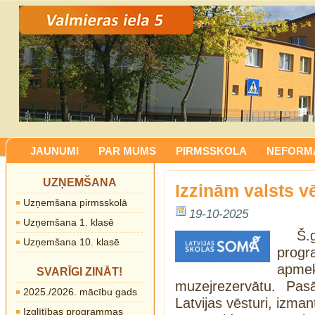
JAUNUMI
PAR MUMS
PIRMSSKOLA
NEFORMĀ
UZŅEMŠANA
Izzinām valsts v
Uzņemšana pirmsskolā
19-10-2025
Uzņemšana 1. klasē
Š.
Uzņemšana 10. klasē
progr
apme
SVARĪGI ZINĀT!
muzejrezervātu. Pas
2025./2026. mācību gads
Latvijas vēsturi, izman
Izglītības programmas