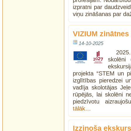
profesijām. Nodarbību 
izpratni par daudzveid
viņu zināšanas par d
VIZIUM zinātnes
14-10-2025
2025
skolēni
ekskursi
projekta “STEM un pil
izglītības pieredzei u
vadīja skolotājas Je
rūpējās, lai skolēni n
piedzīvotu aizraujo
tālāk…
Izzinoša ekskursi