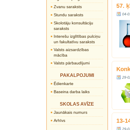
57. 
Zvanu saraksts
04-0
Stundu saraksts
Skolotāju konsultāciju
saraksts
Interešu izglītības pulciņu
un fakultatīvu saraksts
Valsts aizsardzības
mācība
Valsts pārbaudījumi
Konk
PAKALPOJUMI
29-0
Ēdienkarte
Baseina darba laiks
SKOLAS AVĪZE
Jaunākais numurs
13-1
Arhīvs
29-0