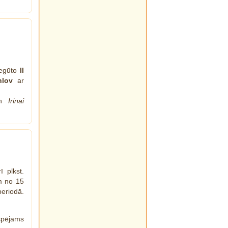
iegūto
II
hlov
ar
un
Irinai
 plkst.
em no 15
eriodā.
spējams