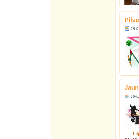
Pils
18-0
Jaun
16-0
ht