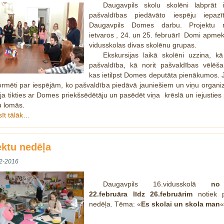
Daugavpils skolu skolēni labprāt 
pašvaldības piedāvāto iespēju iepazī
Daugavpils Domes darbu. Projektu n
ietvaros , 24. un 25. februārī Domi apmek
vidusskolas divas skolēnu grupas.
Ekskursijas laikā skolēni uzzina, kā
pašvaldība, kā norit pašvaldības vēlēš
kas ietilpst Domes deputāta pienākumos. 
formēti par iespējām, ko pašvaldība piedāvā jauniešiem un viņu organi
ēja tikties ar Domes priekšsēdētāju un pasēdēt viņa krēslā un iejusties 
u lomās.
sīt tālāk…
ektu nedēļa
2-2016
Daugavpils 16.vidusskolā
no
22.februāra līdz 26.februārim
notiek p
nedēļa. Tēma: «
Es skolai un skola man
«