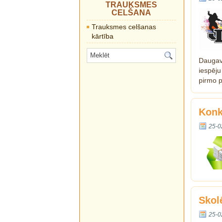
TRAUKSMES
CELŠANA
Trauksmes celšanas
kārtība
Daugavp
iespēju
pirmo p
Konk
25-0
Skol
25-0