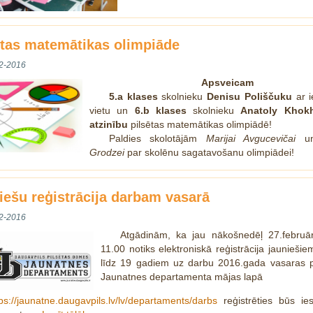
ētas matemātikas olimpiāde
2-2016
Apsveicam
5.a klases
skolnieku
Denisu Poliščuku
ar 
vietu un
6.b klases
skolnieku
Anatoly Khok
atzinību
pilsētas matemātikas olimpiādē!
Paldies skolotājām
Marijai Avgucevičai
Grodzei
par skolēnu sagatavošanu olimpiādei!
iešu reģistrācija darbam vasarā
2-2016
Atgādinām, ka jau nākošnedēļ 27.februārī
11.00 notiks elektroniskā reģistrācija jaunieši
līdz 19 gadiem uz darbu 2016.gada vasaras p
Jaunatnes departamenta mājas lapā
tps://jaunatne.daugavpils.lv/lv/departaments/darbs
reģistrēties būs ie