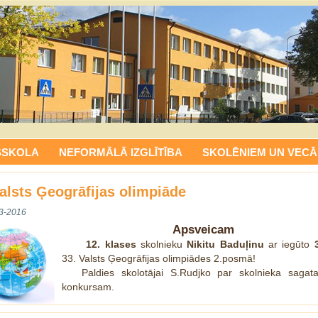
SSKOLA
NEFORMĀLĀ IZGLĪTĪBA
SKOLĒNIEM UN VECĀ
Valsts Ģeogrāfijas olimpiāde
3-2016
Apsveicam
12. klases
skolnieku
Nikitu Baduļinu
ar iegūto
33. Valsts Ģeogrāfijas olimpiādes 2.posmā!
Paldies skolotājai S.Rudjko par skolnieka sagat
konkursam.