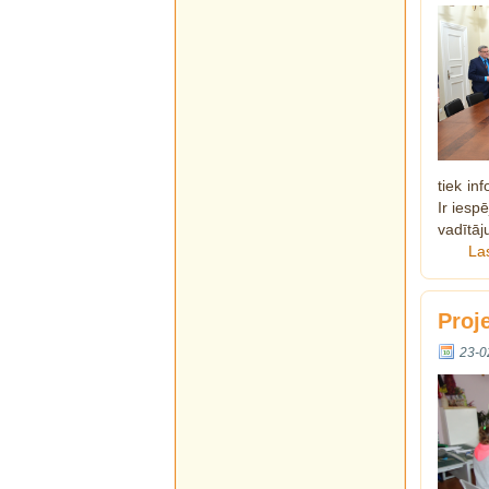
tiek in
Ir iesp
vadītāj
La
Proj
23-0