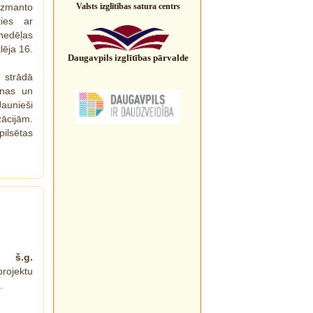
Valsts izglītības satura centrs
izmanto
ties ar
edēļas
lēja 16.
Daugavpils izglītības pārvalde
 strādā
anas un
Jaunieši
zācijām.
pilsētas
š.g.
rojektu
.