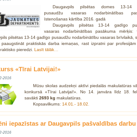
Daugavpils pilsētas domes 13-14 
pusaudžu vasaras nodarbinātības pa
īstenošanas kārtība 2016. gadā
Daugavpils pilsētas 13-14 gadīgo pu
vasaras nodarbinātības pasākuma mērķis: v
ils pilsētas 13-14 gadīgo pusaudžu nodarbinātību vasaras brīvlaikā, 
 paaugstināt praktiskās darba iemaņas, rast izpratni par profesijā
raktisko pieredzi.
Lasīt tālāk…
urss «Tīrai Latvijai!»
2-2016
Mūsu skolas audzekņi aktīvi piedalās makulatūras v
konkursā «Tīrai Latvijai!». No 14. janvāra līdz 18. fe
savākti
2693 kg
makulatūras.
Kopsavilkums:
14.01.- 18.02.
ēni iepazīstas ar Daugavpils pašvaldības darbu
2-2016