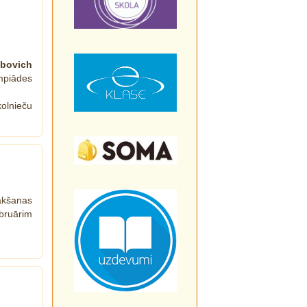
ubovich
mpiādes
olnieču
ākšanas
bruārim