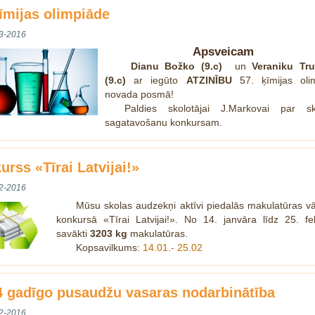
ķīmijas olimpiāde
3-2016
Apsveicam
Dianu Božko (9.c)
un
Veraniku Tr
(9.c)
ar iegūto
ATZINĪBU
57. ķīmijas oli
novada posmā!
Paldies skolotājai J.Markovai par sk
sagatavošanu konkursam.
urss «Tīrai Latvijai!»
2-2016
Mūsu skolas audzekņi aktīvi piedalās makulatūras v
konkursā «Tīrai Latvijai!». No 14. janvāra līdz 25. fe
savākti
3203 kg
makulatūras.
Kopsavilkums:
14.01.- 25.02
4 gadīgo pusaudžu vasaras nodarbinātība
2-2016