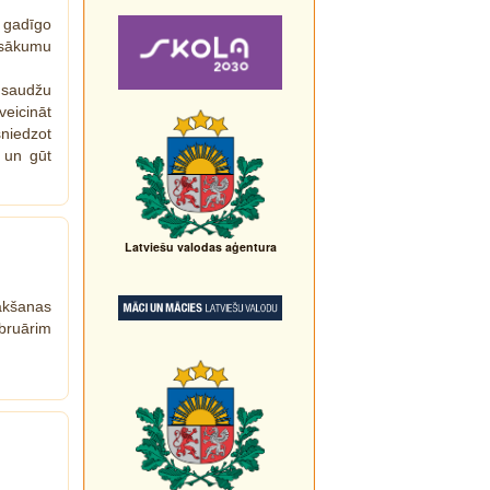
gadīgo
sākumu
saudžu
eicināt
sniedzot
m un gūt
Latviešu valodas aģentura
ākšanas
bruārim