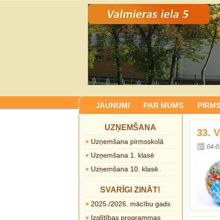
JAUNUMI
PAR MUMS
PIRM
UZŅEMŠANA
33. 
Uzņemšana pirmsskolā
04-0
Uzņemšana 1. klasē
Uzņemšana 10. klasē
SVARĪGI ZINĀT!
2025./2026. mācību gads
Izglītības programmas