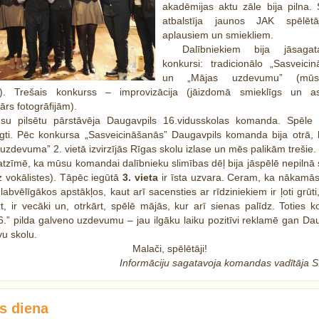
akadēmijas aktu zāle bija pilna. S
atbalstīja jaunos JAK spēlēt
aplausiem un smiekliem.
Dalībniekiem bija jāsaga
konkursi: tradicionālo „Sasveici
un „Mājas uzdevumu” (mūsd
). Trešais konkurss – improvizācija (jāizdomā smieklīgs un as
rs fotogrāfijām).
su pilsētu pārstāvēja Daugavpils 16.vidusskolas komanda. Spēle n
ngti. Pēc konkursa „Sasveicināšanās” Daugavpils komanda bija otrā, 
uzdevuma” 2. vietā izvirzījās Rīgas skolu izlase un mēs palikām trešie.
atzīmē, ka mūsu komandai dalībnieku slimības dēļ bija jāspēlē nepilnā
z vokālistes). Tāpēc iegūtā
3. vieta
ir īsta uzvara. Ceram, ka nākamās
 labvēlīgākos apstākļos, kaut arī sacensties ar rīdziniekiem ir ļoti grūti, 
t, ir vecāki un, otrkārt, spēlē mājās, kur arī sienas palīdz. Toties
.” pilda galveno uzdevumu – jau ilgāku laiku pozitīvi reklamē gan Dau
u skolu.
Malači, spēlētāji!
Informāciju sagatavoja komandas vadītāja 
s diena