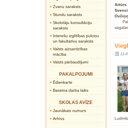
Artūrs
Zvanu saraksts
Svenc
Stundu saraksts
Ovčiņņ
Pa
Skolotāju konsultāciju
sagata
saraksts
Interešu izglītības pulciņu
un fakultatīvu saraksts
Vieg
Valsts aizsardzības
mācība
12-0
Valsts pārbaudījumi
PAKALPOJUMI
Ēdienkarte
Baseina darba laiks
SKOLAS AVĪZE
Jaunākais numurs
Ludmil
Arhīvs