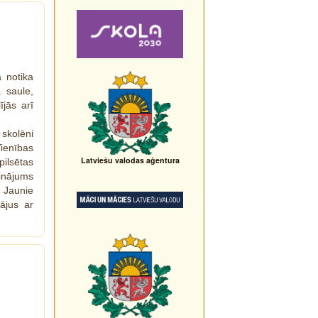
 notika
 saule,
ījās arī
kolēni
ienības
Latviešu valodas aģentura
ilsētas
inājums
 Jaunie
tājus ar