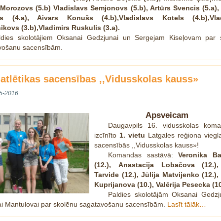
 Morozovs (5.b) Vladislavs Semjonovs (5.b), Artūrs Svencis (5.a),
is (4.a), Aivars Konušs (4.b),Vladislavs Kotels (4.b),Vlad
ikovs (3.b),Vladimirs Ruskulis (3.a).
ldies skolotājiem Oksanai Gedzjunai un Sergejam Kiseļovam par 
vošanu sacensībām.
latlētikas sacensības ,,Vidusskolas kauss»
5-2016
Apsveicam
Daugavpils 16. vidusskolas kom
izcīnīto
1. vietu
Latgales reģiona viegla
sacensībās ,,Vidusskolas kauss»!
Komandas sastāvā:
Veronika Ba
(12.), Anastacija Lobačova (12.),
Tarvide (12.), Jūlija Matvijenko (12.)
Kuprijanova (10.), Valērija Pesecka (10
Paldies skolotājām Oksanai Gedzj
ai Mantulovai par skolēnu sagatavošanu sacensībām.
Lasīt tālāk…