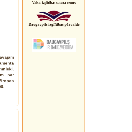
Valsts izglītības satura centrs
Daugavpils izglītības pārvalde
āvājam
lamenta
mnieki.
ām par
Eiropas
00.