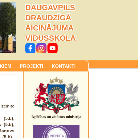
DAUGAVPILS
DRAUDZĪGĀ
AICINĀJUMA
VIDUSSKOLA
KIEM
PROJEKTI
KONTAKTI
zcīnīto
Izglītības un zinātnes ministrija
 (5.b),
 (5.b),
ažanovs
 (5.b),