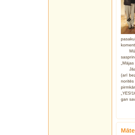
pasaku
komentā
Mū
saspri
„Mājas 
Jā
(arī be
noritēs
pirmkār
„YES!16
gan sav
Māte