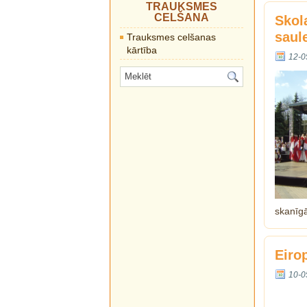
TRAUKSMES
CELŠANA
Skol
saul
Trauksmes celšanas
kārtība
12-0
skanīg
Eiro
10-0