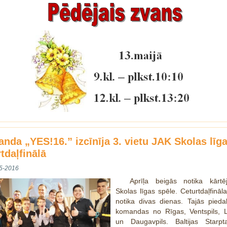
nda „YES!16.” izcīnīja 3. vietu JAK Skolas līg
tdaļfinālā
5-2016
Aprīļa beigās notika kārt
Skolas līgas spēle. Ceturtdaļfināl
notika divas dienas. Tajās pieda
komandas no Rīgas, Ventspils, L
un Daugavpils. Baltijas Starpta