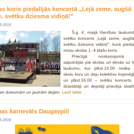
as koris piedalījās koncertā „Lejā zeme, augšā
e, svētku dziesma vidiņā!”
5-2016
Š.g. 4. maijā Vienības laukumā
svētku koncerts „Lejā zeme, augšā
svētku dziesma vidiņā!”, kurā piedal
mūsu skolas 1.-4.klašu koris.
Priecīgā noskaņojumā s
sapulcējās pie skolas un devās uz V
laukumu, kur plkst.14.00 notika p
skolu koru un deju kolektīvu kopmēģ
un plkst.16.00 – svētku koncerts.
dziedātāji un dejotāji priecēja skatī
ām dziesmām un jautrām dejām.
Lasīt tālāk…
pas karnevāls Daugavpilī
5-2016