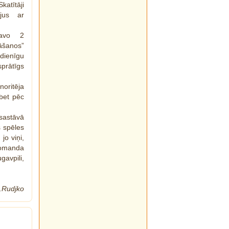
katītāji
ājus ar
tavo 2
nāšanos”
ienīgu
prātīgs
oritēja
bet pēc
 sastāvā
 spēles
jo viņi,
 komanda
gavpili,
S.Rudjko