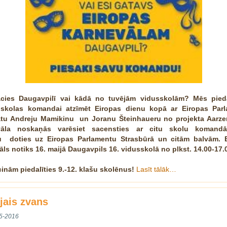
cies Daugavpilī vai kādā no tuvējām vidusskolām? Mēs pied
skolas komandai atzīmēt Eiropas dienu kopā ar Eiropas Par
tu Andreju Mamikinu un Joranu Šteinhaueru no projekta Aarze
vāla noskaņās varēsiet sacensties ar citu skolu komand
u doties uz Eiropas Parlamentu Strasbūrā un citām balvām. 
āls notiks 16. maijā Daugavpils 16. vidusskolā no plkst. 14.00-17.
cinām piedalīties 9.-12. klašu skolēnus!
Lasīt tālāk…
jais zvans
5-2016