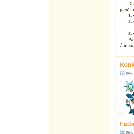
Da
panāku
1.
2.
3.
Pal
Žannai
Konk
06-0
Futb
06-0