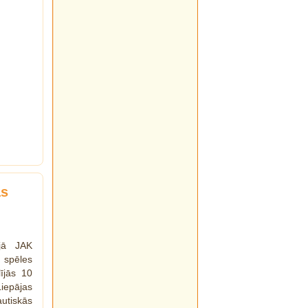
as
ējā JAK
a spēles
lījās 10
iepājas
utiskās