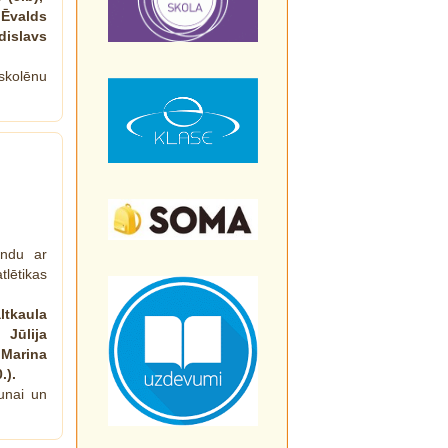
 Ēvalds
islavs
skolēnu
andu ar
tlētikas
ltkaula
 Jūlija
, Marina
.).
unai un