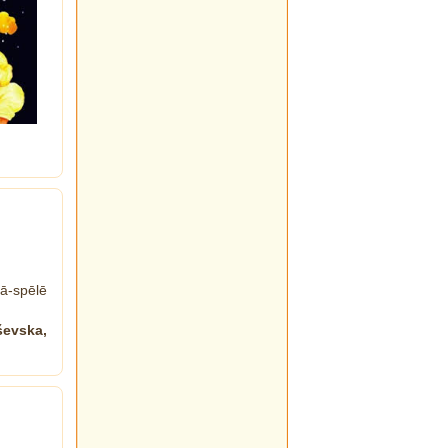
ā-spēlē
ševska,