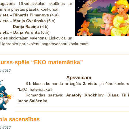
ugavpils 16.vidusskolas skolēnus ar
miem pilsētas pasaku konkursā!
 vieta – Rihards Pimanovs
(4.a)
 vieta – Marija Cvetinska
(6.a)
Darija Raciņa
(6.b)
 vieta – Darja Vorohta
(6.b)
dies skolotājām Valentīnai Lipkovičai un
 Ugarenko par skolēnu sagatavošanu konkursam.
urss-spēle “EKO matemātika”
5-2016
Apsveicam
6.b klases komandu ar iegūto
2. vietu
pilsētas konkurs
“EKO matemātika”!
Komandas sastāvā:
Anatoly Khokhlov, Diana Tili
Inese Saičenko
ola sacensības
5-2016