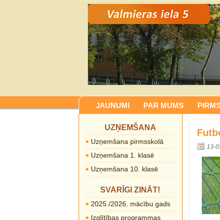
JAUNUMI
PAR MUMS
PIRM
UZŅEMŠANA
Futb
Uzņemšana pirmsskolā
13-0
Uzņemšana 1. klasē
Uzņemšana 10. klasē
SVARĪGI ZINĀT!
2025./2026. mācību gads
Izglītības programmas