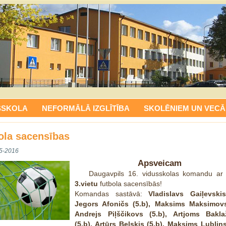
SSKOLA
NEFORMĀLĀ IZGLĪTĪBA
SKOLĒNIEM UN VECĀ
ola sacensības
5-2016
Apsveicam
Daugavpils 16. vidusskolas komandu ar i
3.vietu
futbola sacensībās!
Komandas sastāvā:
Vladislavs Gaiļevskis
Jegors Afoničs (5.b), Maksims Maksimovs
Andrejs Piļščikovs (5.b), Artjoms Bakl
(5.b), Artūrs Beļskis (5.b), Maksims Ļubļins