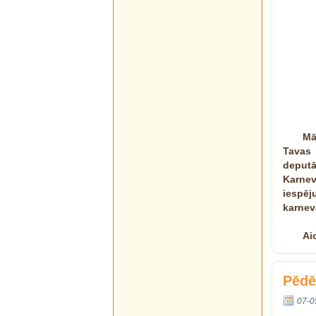
Mā
Tavas 
deputā
Karne
iespēj
karnev
Ai
Pēdē
07-0