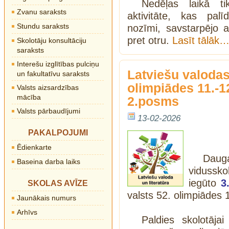
Nedēļas laikā t
Zvanu saraksts
aktivitāte, kas pal
Stundu saraksts
nozīmi, savstarpējo a
pret otru.
Lasīt tālāk
Skolotāju konsultāciju
saraksts
Interešu izglītības pulciņu
Latviešu valodas 
un fakultatīvu saraksts
olimpiādes 11.-1
Valsts aizsardzības
mācība
2.posms
Valsts pārbaudījumi
13-02-2026
PAKALPOJUMI
Ēdienkarte
Daug
Baseina darba laiks
vidussko
iegūto
3
SKOLAS AVĪZE
valsts 52. olimpiādes 
Jaunākais numurs
Arhīvs
Paldies skolotāja