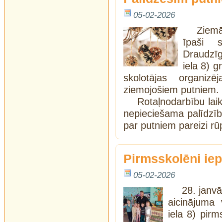
05-02-2026
Ziemā
īpaši s
Draudzī
iela 8) 
skolotājas organizē
ziemojošiem putniem.
Rotaļnodarbību lai
nepieciešama palīdzīb
par putniem pareizi rū
Pirmsskolēni iep
05-02-2026
28. janv
aicinājuma 
iela 8) pir