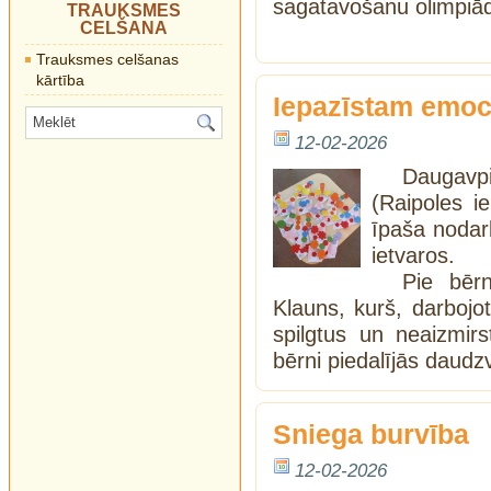
sagatavošanu olimpiād
TRAUKSMES
CELŠANA
Trauksmes celšanas
kārtība
Iepazīstam emoci
12-02-2026
Daugavpi
(Raipoles ie
īpaša nodar
ietvaros.
Pie bērn
Klauns, kurš, darbojot
spilgtus un neaizmir
bērni piedalījās daudz
Sniega burvība
12-02-2026