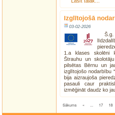
Lasīt tālāk…
Izglītojošā noda
03-02-2026
Š.g
līdzda
pieredze
1.a klases skolēni 
Štrauhu un skolotāj
pilsētas Bērnu un ja
izglītojošo nodarbību 
bija aizraujoša piere
pasauli caur prakti
izmēģināt daudz ko j
Sākums
«
...
17
18