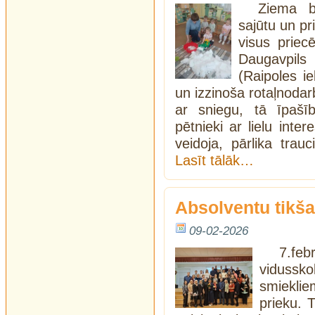
Ziema b
sajūtu un pr
visus priec
Daugavpils
(Raipoles ie
un izzinoša rotaļnodarb
ar sniegu, tā īpašī
pētnieki ar lielu inter
veidoja, pārlika trau
Lasīt tālāk…
Absolventu tikš
09-02-2026
7.feb
vidusskol
smiekli
prieku. 