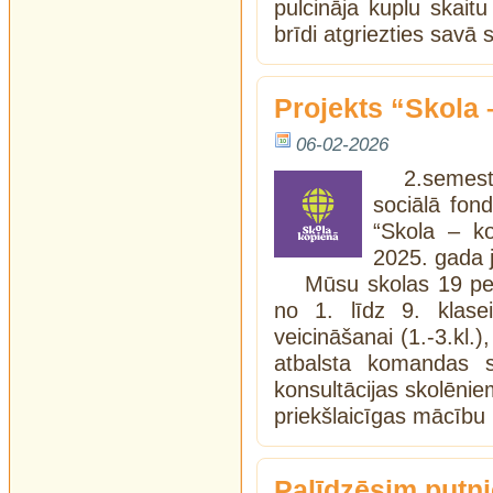
pulcināja kuplu skaitu
brīdi atgriezties savā 
Projekts “Skola 
06-02-2026
2.semest
sociālā fond
“Skola – ko
2025. gada 
Mūsu skolas 19 pe
no 1. līdz 9. klasei
veicināšanai (1.-3.kl.)
atbalsta komandas sp
konsultācijas skolēnie
priekšlaicīgas mācību
Palīdzēsim putn