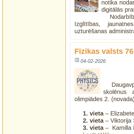
notika nodar
digitālās pra
Nodarbī
Izglītības, jaunatn
uzturēšanas administra
Fizikas valsts 7
04-02-2026
Daugavp
skolēnus 
olimpiādes 2. (novada
1. vieta
– Elizabete
2. vieta
– Viktorija
3. vieta
– Kamilla 