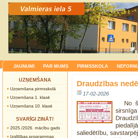
JAUNUMI
PAR MUMS
PIRMSSKOLA
NEFORMĀ
UZŅEMŠANA
Draudzības nedē
Uzņemšana pirmsskolā
17-02-2026
Uzņemšana 1. klasē
No š
Uzņemšana 10. klasē
sirsnī
Draudz
SVARĪGI ZINĀT!
piedalī
2025./2026. mācību gads
saliedētību, savstarpē
Izglītības programmas