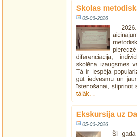
Skolas metodisk
05-06-2026
2026.
aicināj
metodisk
piered
diferenciācija, indiv
skolēna izaugsmes ve
Tā ir iespēja popular
gūt iedvesmu un jau
īstenošanai, stiprino
tālāk…
Ekskursija uz D
05-06-2026
Šī gada 