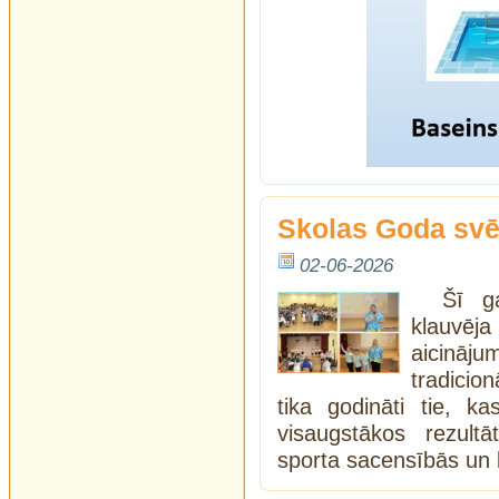
Skolas Goda svē
02-06-2026
Šī g
klauvēj
aicināju
tradicio
tika godināti tie, k
visaugstākos rezultā
sporta sacensībās un