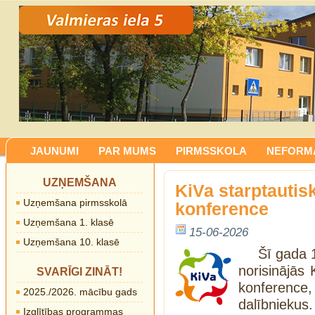
JAUNUMI
PAR MUMS
PIRMSSKOLA
NEFORMĀ
UZŅEMŠANA
KiVa starptauti
Uzņemšana pirmsskolā
konference
Uzņemšana 1. klasē
15-06-2026
Uzņemšana 10. klasē
Šī gada 1
norisinājās
SVARĪGI ZINĀT!
konferenc
2025./2026. mācību gads
dalībniekus.
Izglītības programmas