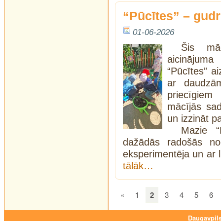
“Pūcītes” – gudri
01-06-2026
Šis mā
aicinājum
“Pūcītes” aiz
ar daudzā
priecīgiem
mācījās sad
un izzināt p
Mazie “
dažādās radošās noda
eksperimentēja un ar l
tālāk…
«
1
2
3
4
5
6
Daugavpils