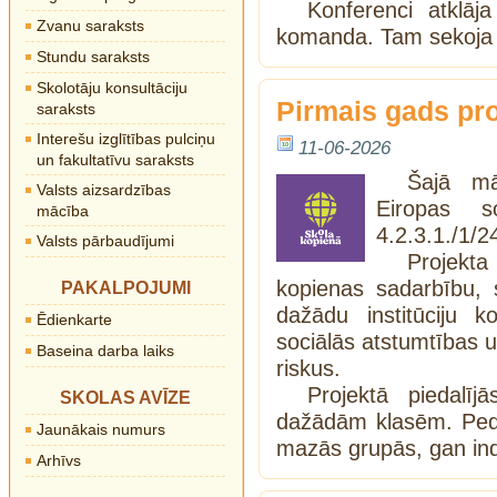
Konferenci atklāj
Zvanu saraksts
komanda. Tam sekoja ļo
Stundu saraksts
Skolotāju konsultāciju
Pirmais gads pro
saraksts
Interešu izglītības pulciņu
11-06-2026
un fakultatīvu saraksts
Šajā mā
Valsts aizsardzības
Eiropas s
mācība
4.2.3.1./1/2
Valsts pārbaudījumi
Projekta
kopienas sadarbību, s
PAKALPOJUMI
dažādu institūciju 
Ēdienkarte
sociālās atstumtības 
Baseina darba laiks
riskus.
Projektā piedal
SKOLAS AVĪZE
dažādām klasēm. Peda
Jaunākais numurs
mazās grupās, gan ind
Arhīvs