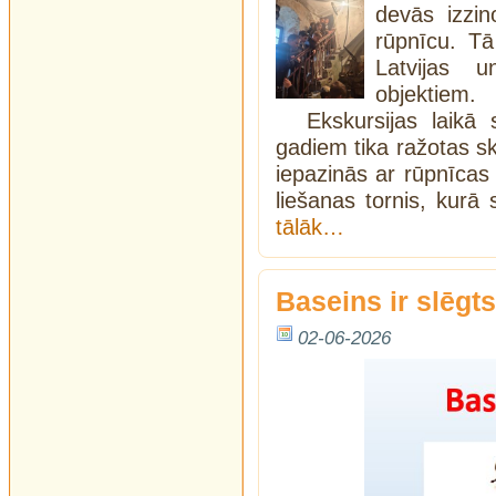
devās izzin
rūpnīcu. Tā 
Latvijas u
objektiem.
Ekskursijas laikā
gadiem tika ražotas sk
iepazinās ar rūpnīcas 
liešanas tornis, kurā
tālāk…
Baseins ir slēgts
02-06-2026