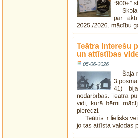
“900+” s
Skolai
par akt
2025./2026. mācību g
Teātra interešu 
un attīstības vid
05-06-2026
Šajā
3.posma 
41) bija
nodarbībās. Teātra pu
vidi, kurā bērni māc
pieredzi.
Teātris ir lielisks 
jo tas attīsta valoda