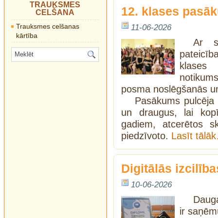
TRAUKSMES
12. klases pasāk
CELŠANA
Trauksmes celšanas
11-06-2026
kārtība
Ar s
pateicī
klases
notikums
posma noslēgšanās un
Pasākums pulcēja 
un draugus, lai kopī
gadiem, atcerētos s
piedzīvoto.
Lasīt tālā
Digitālās izcilīb
10-06-2026
Dauga
ir saņēm