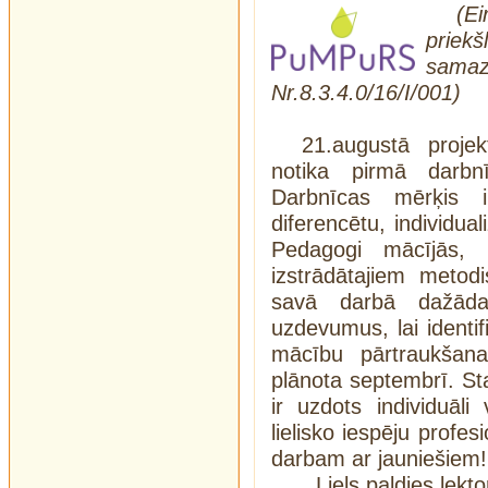
(Ei
prie
sama
Nr.8.3.4.0/16/I/001)
21.augustā proj
notika pirmā darbn
Darbnīcas mērķis i
diferencētu, individual
Pedagogi mācījās,
izstrādātajiem metodi
savā darbā dažāda
uzdevumus, lai identi
mācību pārtraukšana
plānota septembrī. S
ir uzdots individuāl
lielisko iespēju profes
darbam ar jauniešiem!
Liels paldies le