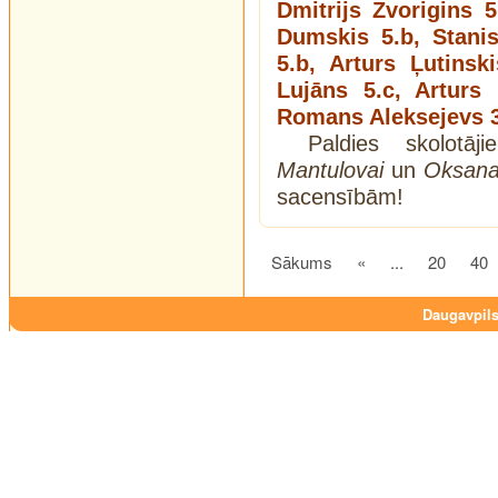
Dmitrijs Zvorigins 
Dumskis 5.b, Stanis
5.b, Arturs Ļutinsk
Lujāns 5.c, Arturs
Romans Aleksejevs 
Paldies skolotā
Mantulovai
un
Oksana
sacensībām!
Sākums
«
...
20
40
Daugavpils