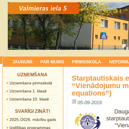
JAUNUMI
PAR MUMS
PIRMSSKOLA
NEFORMĀ
UZŅEMŠANA
Starptautiskais 
Uzņemšana pirmsskolā
“Vienādojumu mū
Uzņemšana 1. klasē
equations”)
Uzņemšana 10. klasē
05-09-2019
Daug
SVARĪGI ZINĀT!
starpt
2025./2026. mācību gads
“Vienād
Izglītības programmas