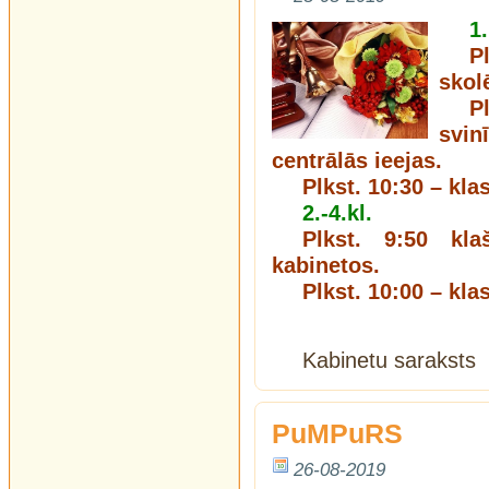
1.
P
skol
P
svi
centrālās ieejas.
Plkst. 10:30 – kla
2.-4.kl.
Plkst. 9:50 kla
kabinetos.
Plkst. 10:00 – kla
Kabinetu sarakst
PuMPuRS
26-08-2019