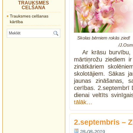
TRAUKSMES
CELŠANA
Trauksmes celšanas
kārtība
Skolas bērniem rokās zied!
/J.Osmani
Ar krāsu burvību, 
mārtiņrožu ziediem ir
zinātkāriem skolēnie
skolotājiem. Sākas 
jaunas zināšanas, s
cerības. 2.septembrī 
dienai veltīts svinī
tālāk…
2.septembris – Z
28-08-2019