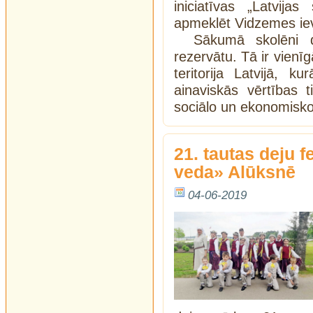
iniciatīvas „Latvija
apmeklēt Vidzemes ie
Sākumā skolēni 
rezervātu. Tā ir vienī
teritorija Latvijā, 
ainaviskās vērtības t
sociālo un ekonomisko
21. tautas deju f
veda» Alūksnē
04-06-2019