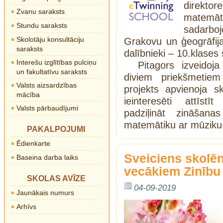
direkt
Zvanu saraksts
matemāt
Stundu saraksts
sadarbo
Skolotāju konsultāciju
Grakovu un ģeogrāfija
saraksts
dalībnieki – 10.klases 
Interešu izglītības pulciņu
Pitagors izveidoj
un fakultatīvu saraksts
diviem priekšmeti
Valsts aizsardzības
projekts apvienoja s
mācība
ieinteresēti attīst
Valsts pārbaudījumi
padziļināt zināšana
matemātiku ar mūzik
PAKALPOJUMI
Ēdienkarte
Sveiciens skolēn
Baseina darba laiks
vecākiem Zinību
SKOLAS AVĪZE
04-09-2019
Jaunākais numurs
Arhīvs