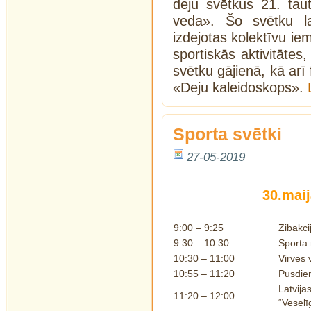
deju svētkus 21. taut
veda». Šo svētku la
izdejotas kolektīvu iem
sportiskās aktivitātes,
svētku gājienā, kā arī
«Deju kaleidoskops».
Sporta svētki
27-05-2019
30.maij
9:00 – 9:25
Zibakci
9:30 – 10:30
Sporta r
10:30 – 11:00
Virves 
10:55 – 11:20
Pusdie
Latvija
11:20 – 12:00
“Veselī