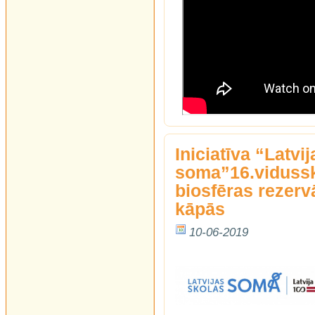
Iniciatīva “Latvi
soma”16.vidussk
biosfēras rezerv
kāpās
10-06-2019