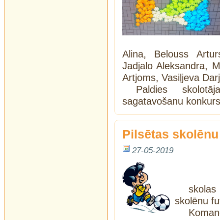
Alina, Belouss Artur
Jadjalo Aleksandra, M
Artjoms, Vasiļjeva Da
Paldies skolot
sagatavošanu konkur
Pilsētas skolēnu
27-05-2019
skolas
skolēnu f
Koman