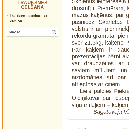
Skolēnus ieinteresēja 
TRAUKSMES
CELŠANA
drosmīgi. Piemēram, 
mazus kaķēnus, par g
Trauksmes celšanas
kārtība
pasniedz Skārletas 
valstīs ir arī pieminek
rekordu grāmatā, piem
sver 21,3kg, kaķene P
Par kaķiem ir dau
prezentācijas bērni akt
var draudzēties ar c
saviem mīluļiem u
aizdomāties arī par
attiecības ar citiem.
Liels paldies Piekr
Oleiņikovai par iesp
viņu mīluļiem – kaķiem
Sagatavoja Vik