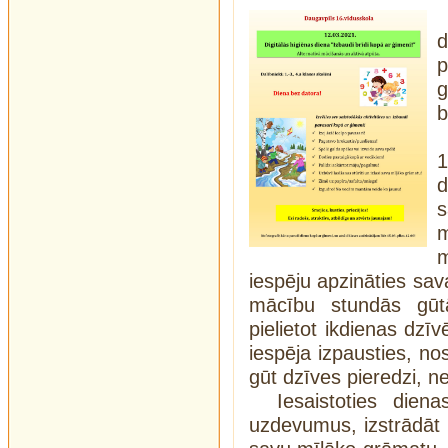
p
b
1
d
m
m
iespēju apzināties sav
mācību stundās gūt
pielietot ikdienas dzīv
iespēja izpausties, no
gūt dzīves pieredzi, n
Iesaistoties dien
uzdevumus, izstrādāt p