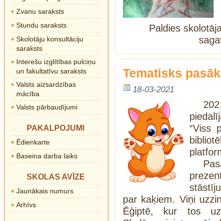
Zvanu saraksts
Stundu saraksts
Paldies skolotāj
saga
Skolotāju konsultāciju
saraksts
Interešu izglītības pulciņu
Tematisks pasāk
un fakultatīvu saraksts
Valsts aizsardzības
18-03-2021
mācība
202
Valsts pārbaudījumi
piedal
“Viss 
PAKALPOJUMI
bibli
Ēdienkarte
platfor
Baseina darba laiks
Pas
preze
SKOLAS AVĪZE
stāstīj
Jaunākais numurs
par kaķiem. Viņi uzzi
Arhīvs
Ēģiptē, kur tos uzs