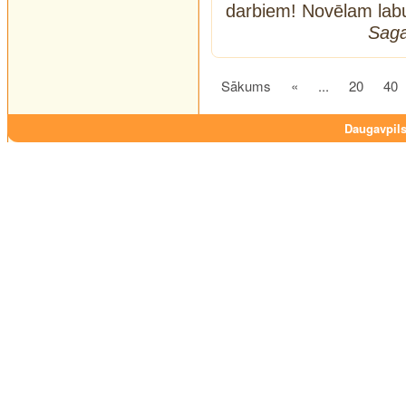
darbiem! Novēlam lab
Saga
Sākums
«
...
20
40
Daugavpils