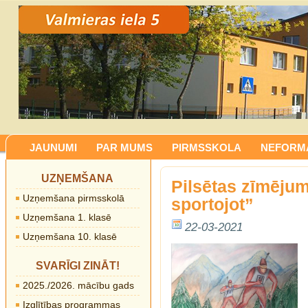
JAUNUMI
PAR MUMS
PIRMSSKOLA
NEFORMĀ
UZŅEMŠANA
Pilsētas zīmēju
Uzņemšana pirmsskolā
sportojot”
Uzņemšana 1. klasē
22-03-2021
Uzņemšana 10. klasē
SVARĪGI ZINĀT!
2025./2026. mācību gads
Izglītības programmas