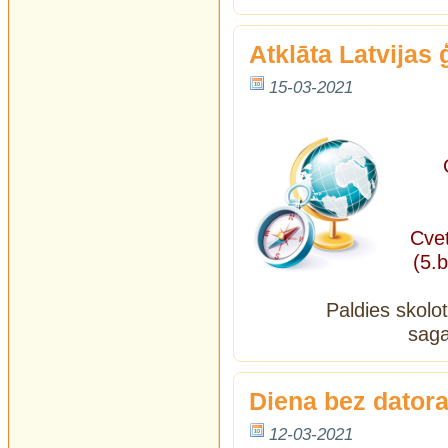
Аtklāta Latvijas
15-03-2021
Aps
Cvet
(5.b
Paldies skolo
saga
Diena bez dator
12-03-2021