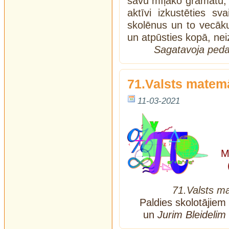
savu mīļāko grāmatu, 
aktīvi izkustēties sv
skolēnus un to vecāk
un atpūsties kopā, nei
Sagatavoja peda
71.Valsts matem
11-03-2021
M
71.Valsts m
Paldies skolotājiem
un
Jurim Bleidelim