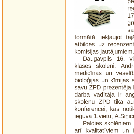
p
re
1
gr
s
formātā, iekļaujot t
atbildes uz recenzen
komisijas jautājumiem
Daugavpils 16. v
klases skolēni. And
medicīnas un veselīb
bioloģijas un ķīmijas
savu ZPD prezentēja 
darba vadītāja ir a
skolēnu ZPD tika aug
konferencei, kas not
ieguva 1.vietu, A.Siņic
Paldies skolēniem 
arī kvalitatīviem un 