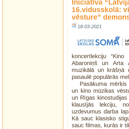
Iniciatīva “Latv
16.vidusskolā: v
vēsture” demon
18-03-2021
koncertlekciju “Kin
Abaroniņš un Arta A
muzikālā un krāšņā 
pasaulē populārās mel
Pasākuma mērķis –
un kino mūzikas vēst
un Rīgas kinostudijas 
klausījās lekciju, 
uzdevumus darba lapā
Kā sauc klasisko sti
sauc filmas, kurās ir t