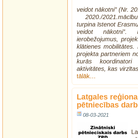
veidot nākotni” (Nr. 
2020./2021.mācī
turpina īstenot Erasmu
veidot nākotni”.
ierobežojumus, projekt
klātienes mobilitātes.
projekta partneriem no 
kurās koordinatori
aktivitātes, kas virzīta
tālāk…
Latgales reģiona
pētniecības dar
08-03-2021
L