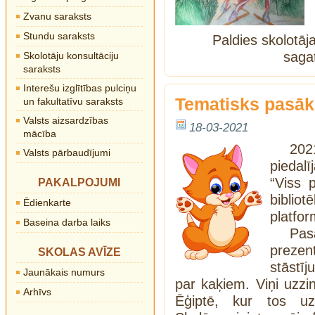
Zvanu saraksts
Stundu saraksts
Paldies skolotāj
saga
Skolotāju konsultāciju
saraksts
Interešu izglītības pulciņu
Tematisks pasāk
un fakultatīvu saraksts
Valsts aizsardzības
18-03-2021
mācība
202
Valsts pārbaudījumi
piedal
“Viss 
PAKALPOJUMI
bibli
Ēdienkarte
platfor
Baseina darba laiks
Pas
preze
SKOLAS AVĪZE
stāstīj
Jaunākais numurs
par kaķiem. Viņi uzzi
Arhīvs
Ēģiptē, kur tos uzs