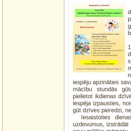
p
b
1
d
m
m
iespēju apzināties sav
mācību stundās gūt
pielietot ikdienas dzīv
iespēja izpausties, no
gūt dzīves pieredzi, n
Iesaistoties dien
uzdevumus, izstrādāt p