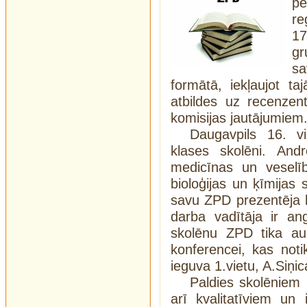
p
re
1
gr
s
formātā, iekļaujot t
atbildes uz recenzen
komisijas jautājumiem
Daugavpils 16. v
klases skolēni. And
medicīnas un veselīb
bioloģijas un ķīmijas
savu ZPD prezentēja 
darba vadītāja ir a
skolēnu ZPD tika aug
konferencei, kas not
ieguva 1.vietu, A.Siņic
Paldies skolēniem 
arī kvalitatīviem un 