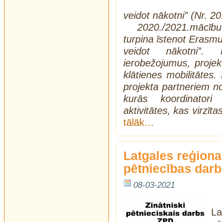
veidot nākotni” (Nr. 
2020./2021.mācī
turpina īstenot Erasmu
veidot nākotni”.
ierobežojumus, projekt
klātienes mobilitātes.
projekta partneriem no 
kurās koordinatori
aktivitātes, kas virzīta
tālāk…
Latgales reģiona
pētniecības dar
08-03-2021
L