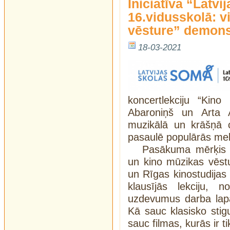
Iniciatīva “Latv
16.vidusskolā: v
vēsture” demon
18-03-2021
koncertlekciju “Kin
Abaroniņš un Arta A
muzikālā un krāšņā 
pasaulē populārās mel
Pasākuma mērķis –
un kino mūzikas vēst
un Rīgas kinostudijas 
klausījās lekciju, 
uzdevumus darba lapā
Kā sauc klasisko sti
sauc filmas, kurās ir t