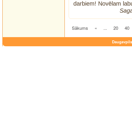
darbiem! Novēlam lab
Saga
Sākums
«
...
20
40
Daugavpils