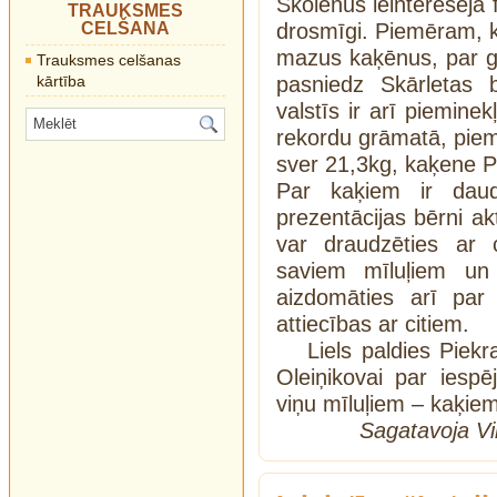
Skolēnus ieinteresēja 
TRAUKSMES
CELŠANA
drosmīgi. Piemēram, 
mazus kaķēnus, par g
Trauksmes celšanas
kārtība
pasniedz Skārletas 
valstīs ir arī pieminek
rekordu grāmatā, piem
sver 21,3kg, kaķene P
Par kaķiem ir dau
prezentācijas bērni akt
var draudzēties ar c
saviem mīluļiem u
aizdomāties arī par
attiecības ar citiem.
Liels paldies Piekr
Oleiņikovai par iesp
viņu mīluļiem – kaķiem
Sagatavoja Vik