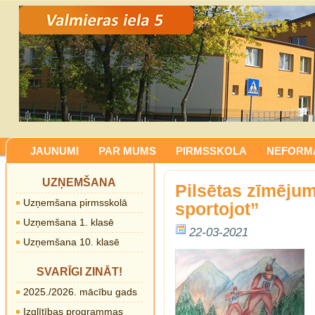
JAUNUMI
PAR MUMS
PIRMSSKOLA
NEFORMĀ
UZŅEMŠANA
Pilsētas zīmēju
Uzņemšana pirmsskolā
sportojot”
Uzņemšana 1. klasē
22-03-2021
Uzņemšana 10. klasē
SVARĪGI ZINĀT!
2025./2026. mācību gads
Izglītības programmas