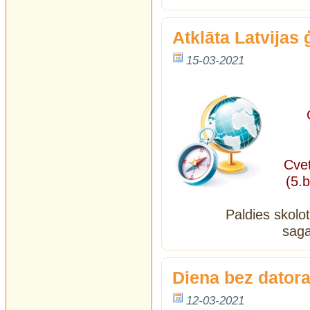
Аtklāta Latvijas
15-03-2021
Aps
Cvet
(5.b
Paldies skolo
saga
Diena bez dator
12-03-2021