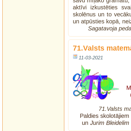
savu mīļāko grāmatu, 
aktīvi izkustēties sv
skolēnus un to vecāk
un atpūsties kopā, nei
Sagatavoja peda
71.Valsts matem
11-03-2021
M
71.Valsts m
Paldies skolotājiem
un
Jurim Bleidelim