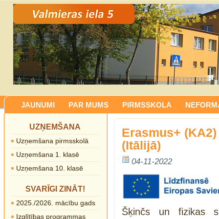
JAUNUMI
PAR MUMS
PIRMSSKOLA
NEFORMĀ
UZŅEMŠANA
Erasmus+ (KA2) 
Uzņemšana pirmsskolā
(Itālijā)
Uzņemšana 1. klasē
04-11-2022
Uzņemšana 10. klasē
SVARĪGI ZINĀT!
2025./2026. mācību gads
Šķinčs un fizikas 
Izglītības programmas