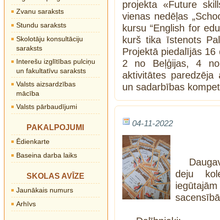
projekta «Future skil
Zvanu saraksts
vienas nedēļas „Schoo
Stundu saraksts
kursu “English for edu
kurš tika īstenots Pal
Skolotāju konsultāciju
saraksts
Projektā piedalījās 16 
Interešu izglītības pulciņu
2 no Beļģijas, 4 no
un fakultatīvu saraksts
aktivitātes paredzēj
Valsts aizsardzības
un sadarbības kompete
mācība
Valsts pārbaudījumi
04-11-2022
PAKALPOJUMI
Ēdienkarte
Baseina darba laiks
Daugav
deju kol
SKOLAS AVĪZE
iegūtajā
Jaunākais numurs
sacensībā
Arhīvs