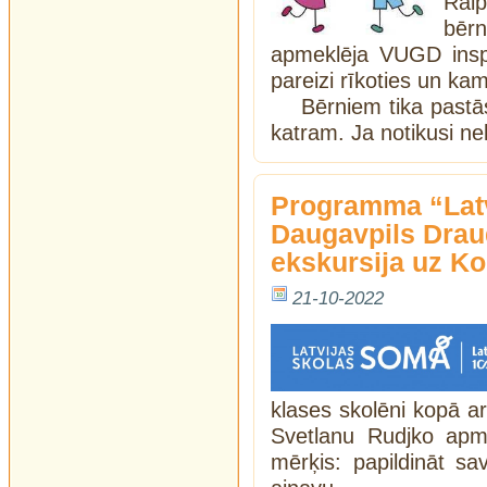
Raip
bēr
apmeklēja VUGD inspe
pareizi rīkoties un kam
Bērniem tika pastās
katram. Ja notikusi n
Programma “Latv
Daugavpils Drau
ekskursija uz Ko
21-10-2022
klases skolēni kopā a
Svetlanu Rudjko apm
mērķis: papildināt sa