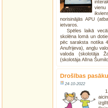
intera
vienu 
ikvie
norisinājās APU (atb
ietvaros.
Spēles laikā vecā
skolēna lomā un doti
pēc saraksta notika 4
Anufrijeva), angļu valo
valoda (skolotāja 
(skolotāja Alīna Šumil
Drošības pasāku
24-10-2022
1
aic
izgl