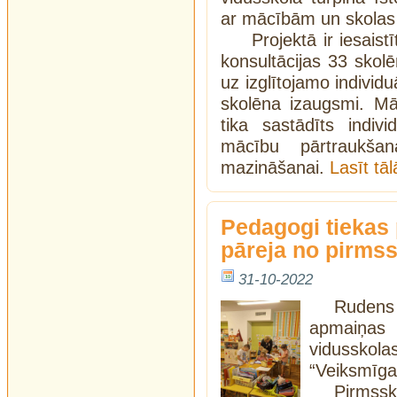
ar mācībām un skolas v
Projektā ir iesaist
konsultācijas 33 skol
uz izglītojamo individ
skolēna izaugsmi. M
tika sastādīts indivi
mācību pārtraukša
mazināšanai.
Lasīt tā
Pedagogi tiekas
pāreja no pirmss
31-10-2022
Rudens
apmaiņas
vidussk
“Veiksmīga
Pirms