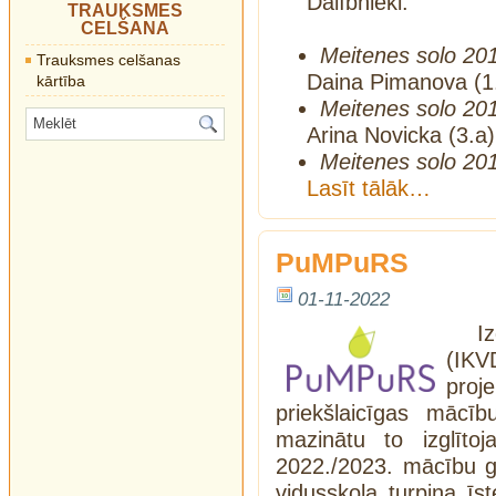
Dalībnieki:
TRAUKSMES
CELŠANA
Meitenes solo 20
Trauksmes celšanas
Daina Pimanova (1.
kārtība
Meitenes solo 20
Arina Novicka (3.a)
Meitenes solo 201
Lasīt tālāk…
PuMPuRS
01-11-2022
I
(IKV
proj
priekšlaicīgas mācīb
mazinātu to izglīto
2022./2023. mācību g
vidusskola turpina ī