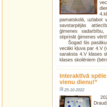
ve
di
4.
pamatskolā, uzlabot 
savstarpējās attiec
ģimenes sadarbību, 
stiprināt ģimenes vērtī
Šogad šis pasākum
vecāki kļuva par 4.V 
saraksta 4.V klases s
klases skolēniem (bēr
Interaktīvā spēl
vienu dienu!”
25-10-2022
20
Draud