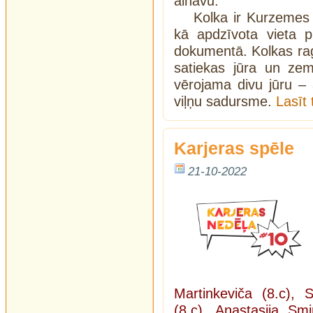
ainavu.
Kolka ir Kurzemes 
kā apdzīvota vieta p
dokumentā. Kolkas rags
satiekas jūra un zem
vērojama divu jūru – a
viļņu sadursme.
Lasīt
Karjeras spēle
21-10-2022
Martinkeviča (8.c), 
(8.c), Anastasija Sm