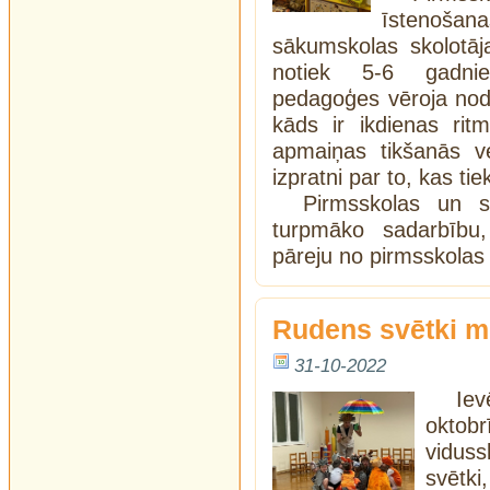
īstenoša
sākumskolas skolotāja
notiek 5-6 gadnie
pedagoģes vēroja noda
kāds ir ikdienas rit
apmaiņas tikšanās v
izpratni par to, kas ti
Pirmsskolas un s
turpmāko sadarbību,
pāreju no pirmsskola
Rudens svētki m
31-10-2022
Iev
oktob
vidus
svētki