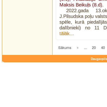
Maksis Beikuļs (8.d).
2022.gada 13.ok
J.Pilsudska poļu valsts
spēle, kurā piedalīj
dalībnieki) no 11 D
tālāk…
Sākums
«
...
20
40
Daugavpils