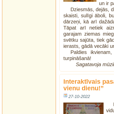
un ir 
Dziesmās, dejās, dz
skaisti, sulīgi āboli, b
dārzeņi, kā arī dažād
Tāpat arī netiek ai
garajam ziemas mieg
svētku sajūta, tiek g
ierasts, gādā vecāki u
Paldies ikvienam,
turpināšanā!
Sagatavoja mūzik
Interaktīvais pa
vienu dienu!”
27-10-2022
vid