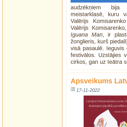
audzēkņiem bija 
meistarklasē, kuru v
Valērijs Komisarenko
Valērijs Komisarenk
Iguana Man
, ir plas
žonglieris, kurš piedal
visā pasaulē. Ieguvis 
festivālos. Uzstājies
cirkos, gan uz teātra
Apsveikums Latv
17-11-2022