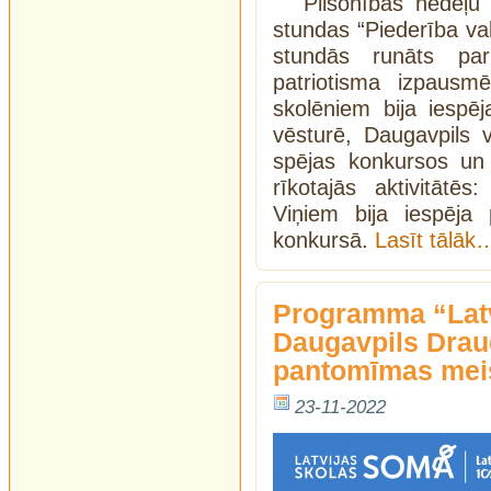
Pilsonības nedēļu
stundas “Piederība val
stundās runāts par
patriotisma izpaus
skolēniem bija iespēj
vēsturē, Daugavpils v
spējas konkursos un s
rīkotajās aktivitātē
Viņiem bija iespēja
konkursā.
Lasīt tālāk
Programma “Latv
Daugavpils Drau
pantomīmas meis
23-11-2022