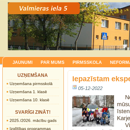
JAUNUMI
PAR MUMS
PIRMSSKOLA
NEFORMĀ
UZŅEMŠANA
Iepazīstam ekspe
Uzņemšana pirmsskolā
05-12-2022
Uzņemšana 1. klasē
N
Uzņemšana 10. klasē
mūsu
īste
SVARĪGI ZINĀT!
Karj
2025./2026. mācību gads
V
Izglītības programmas