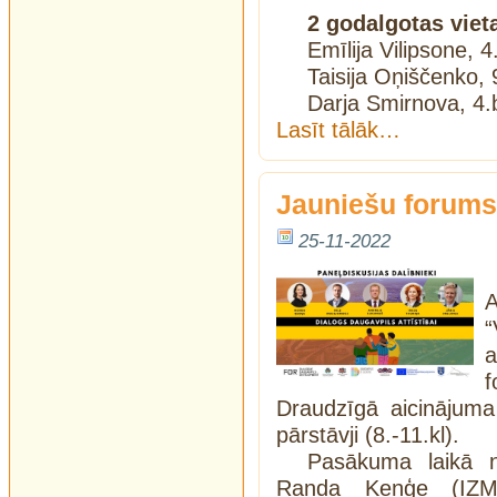
2 godalgotas viet
Emīlija Vilipsone, 4
Taisija Oņiščenko, 
Darja Smirnova, 4.b
Lasīt tālāk…
Jauniešu forums
25-11-2022
A
“
a
f
Draudzīgā aicinājuma
pārstāvji (8.-11.kl).
Pasākuma laikā no
Randa Ķeņģe (IZM P