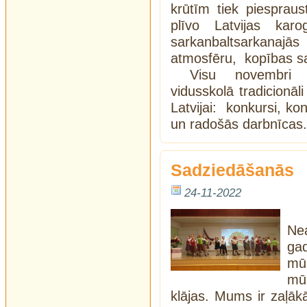
krūtīm tiek piespraus
plīvo Latvijas kar
sarkanbaltsarkanajās
atmosfēru, kopības sa
Visu novembri 
vidusskolā tradicionāl
Latvijai: konkursi, ko
un radošās darbnīcas
Sadziedāšanās
24-11-2022
Ne
ga
mū
mū
klājas. Mums ir zaļākā