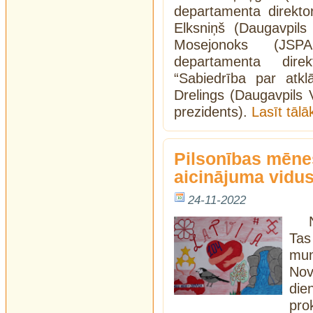
departamenta direkto
Elksniņš (Daugavpils
Mosejonoks (JSPA
departamenta dire
“Sabiedrība par atk
Drelings (Daugavpils 
prezidents).
Lasīt tāl
Pilsonības mēne
aicinājuma vidus
24-11-2022
Tas
mum
No
di
pro