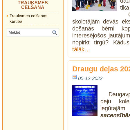
dau
TRAUKSMES
tika
CELŠANA
Trauksmes celšanas
skolotājām devās eks
kārtība
došanās bērni ko
interesējošos jautājum
nopirkt tirgū? Kād
tālāk…
Draugu dejas 20
05-12-2022
Daugavp
deju kole
iegūtajām
sacensībā