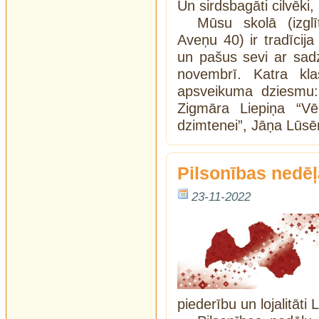
Un sirdsbagāti cilvēki,
Mūsu skolā (izgl
Aveņu 40) ir tradīcij
un pašus sevi ar sad
novembrī. Katra klas
apsveikuma dziesmu: 
Zigmāra Liepiņa “Vē
dzimtenei”, Jāņa Lūsē
Pilsonības nedēļ
23-11-2022
piederību un lojalitāti L