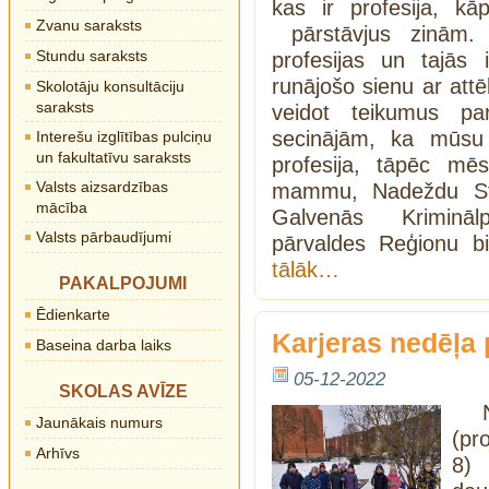
kas ir profesija, k
Zvanu saraksts
pārstāvjus zinām.
Stundu saraksts
profesijas un tajās 
runājošo sienu ar attē
Skolotāju konsultāciju
saraksts
veidot teikumus pa
secinājām, ka mūsu b
Interešu izglītības pulciņu
un fakultatīvu saraksts
profesija, tāpēc m
Valsts aizsardzības
mammu, Nadeždu Staš
mācība
Galvenās Kriminālpo
Valsts pārbaudījumi
pārvaldes Reģionu b
tālāk…
PAKALPOJUMI
Ēdienkarte
Karjeras nedēļa
Baseina darba laiks
05-12-2022
SKOLAS AVĪZE
Jaunākais numurs
(pr
Arhīvs
8) 