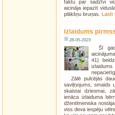
faktu par sadzīvi v
aicināja iepazīt vidusl
plākšņu bruņas.
Lasīt
Izlaidums pirms
28-05-2023
Šī ga
aicinājum
41) beidzo
izlaidu
nepacietīg
Zālē pulcējās da
saviļņojums, smaids 
skaistai dziesmai, zā
ienāca izlaiduma bērni
džentlmeniska nostāja,
viss deva iespēju vēlre