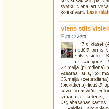
ko visi saucam par bēr
svētku diena arī vec
kolektīvam.
Lasīt tāl
Viens stils visie
28-05-2023
7.c klasei (
nedēļā pirms br
stils visiem”. 
noskaņojums. 
22.maijā (pirmdiena) m
vasaras stils, 24.ma
25.maijā (ceturtdien
(piektdiena) lietišķā a
savu kreativitāti cet
izmantoja koferus
uzglabāšanas kastes 
Paldies skolēnie