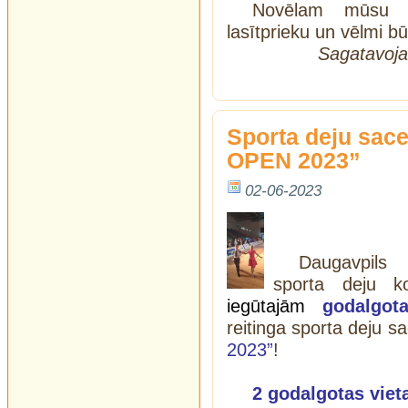
Novēlam mūsu pi
lasītprieku un vēlmi b
Sagatavoja
Sporta deju sa
OPEN 2023”
02-06-2023
Daugavpils 
sporta deju ko
iegūtajām
godalgota
reitinga sporta deju 
2023”
!
2 godalgotas viet