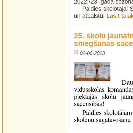
2022./23. gada sezon
Paldies skolotājai 
un atbalstu!
Lasīt tāl
25. skolu jaunat
sniegšanas sace
02-06-2023
Dau
vidusskolas komanda
piektajās skolu jau
sacensībās!
Paldies skolotājām
skolēnu sagatavošanu