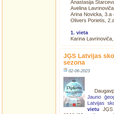
Anastasija Starceva
Avelina Lavrinoviča
Arina Novicka, 3.a 
Olivers Porietis, 2.
1. vieta
Karina Lavrinoviča
JĢS Latvijas sko
sezona
02-06-2023
Daugavp
Jauno ģeog
Latvijas s
vietu
JĢS