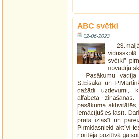
ABC svētki
02-06-2023
23.mai
vidusskol
svētki” pi
novadīja sk
Pasākumu vadīja 
S.Eisaka un P.Martink
dažādi uzdevumi, ku
alfabēta zināšanas. 
pasākuma aktivitātēs, 
iemācījušies lasīt. Dar
prata izlasīt un par
Pirmklasnieki aktīvi i
noritēja pozitīvā gaiso