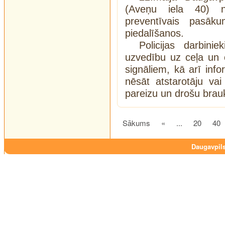
(Aveņu iela 40) not
preventīvais pasāk
piedalīšanos.
Policijas darbini
uzvedību uz ceļa un 
signāliem, kā arī info
nēsāt atstarotāju va
pareizu un drošu brau
Sākums
«
...
20
40
Daugavpils