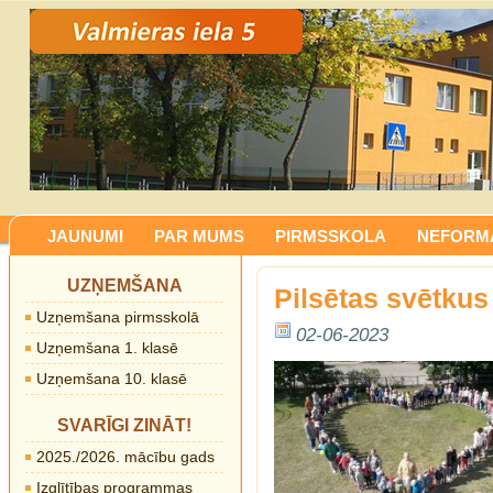
JAUNUMI
PAR MUMS
PIRMSSKOLA
NEFORMĀ
UZŅEMŠANA
Pilsētas svētkus
Uzņemšana pirmsskolā
02-06-2023
Uzņemšana 1. klasē
Uzņemšana 10. klasē
SVARĪGI ZINĀT!
2025./2026. mācību gads
Izglītības programmas