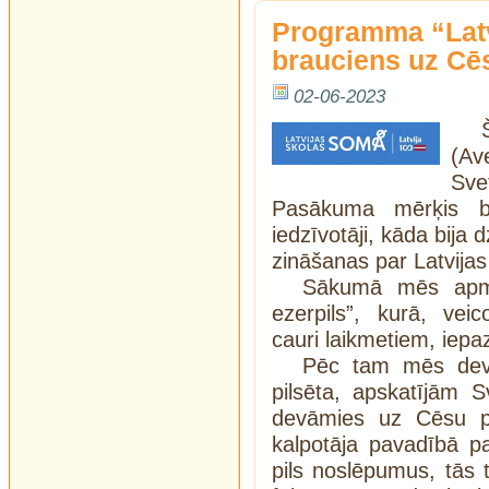
Programma “Lat
brauciens uz Cē
02-06-2023
(Av
Sv
Pasākuma mērķis bi
iedzīvotāji, kāda bija 
zināšanas par Latvijas 
Sākumā mēs apme
ezerpils”, kurā, ve
cauri laikmetiem, iepaz
Pēc tam mēs devā
pilsēta, apskatījām 
devāmies uz Cēsu pil
kalpotāja pavadībā pa
pils noslēpumus, tās 