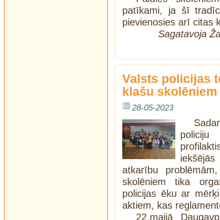
patīkami, ja šī tra
pievienosies arī citas 
Sagatavoja Ža
Valsts policijas 
klašu skolēniem
28-05-2023
Sada
policij
profilak
iekšējās
atkarību problēmām,
skolēniem tika orga
policijas ēku ar mērķ
aktiem, kas reglamentē
22.maijā Daugavp