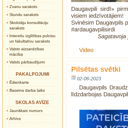
Zvanu saraksts
Daugavpili sirdī» pir
Stundu saraksts
visiem iedzīvotājiem!
Svinēsim Daugavpils p
Skolotāju konsultāciju
saraksts
#ardaugavpilisirdi
Sagatavoja p
Interešu izglītības pulciņu
un fakultatīvu saraksts
Valsts aizsardzības
Video
mācība
Valsts pārbaudījumi
Pilsētas svētki
PAKALPOJUMI
02-06-2023
Ēdienkarte
Daugavpils Draudzī
Baseina darba laiks
līdzdarbojas Daugavpil
SKOLAS AVĪZE
Jaunākais numurs
Arhīvs