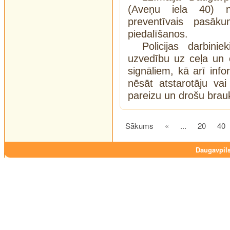
(Aveņu iela 40) not
preventīvais pasāk
piedalīšanos.
Policijas darbini
uzvedību uz ceļa un 
signāliem, kā arī info
nēsāt atstarotāju va
pareizu un drošu brau
Sākums
«
...
20
40
Daugavpils