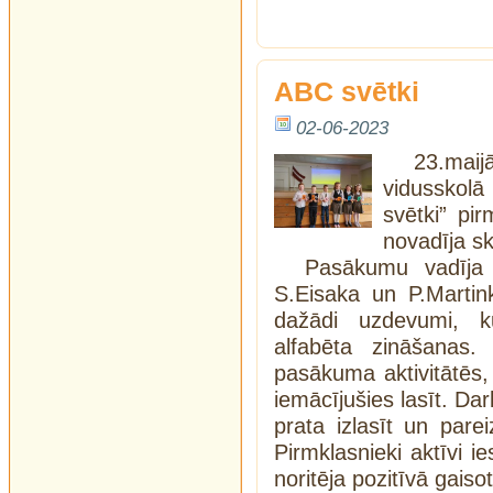
ABC svētki
02-06-2023
23.mai
vidusskol
svētki” pi
novadīja sk
Pasākumu vadīja 
S.Eisaka un P.Martink
dažādi uzdevumi, ku
alfabēta zināšanas. 
pasākuma aktivitātēs, 
iemācījušies lasīt. Dar
prata izlasīt un par
Pirmklasnieki aktīvi i
noritēja pozitīvā gaiso