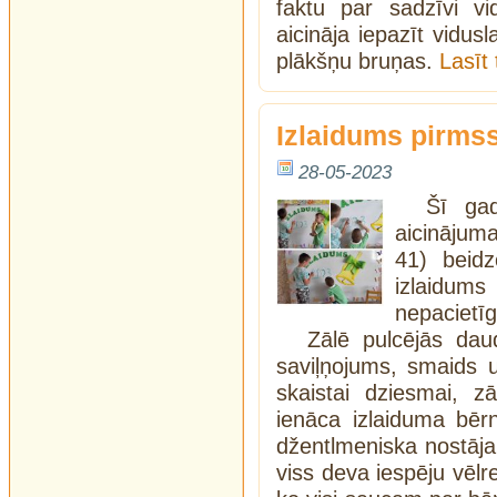
faktu par sadzīvi v
aicināja iepazīt vidusl
plākšņu bruņas.
Lasīt
Izlaidums pirms
28-05-2023
Šī ga
aicinājum
41) beidzo
izlaidu
nepacietīg
Zālē pulcējās da
saviļņojums, smaids 
skaistai dziesmai, zā
ienāca izlaiduma bērni
džentlmeniska nostāja,
viss deva iespēju vēlre