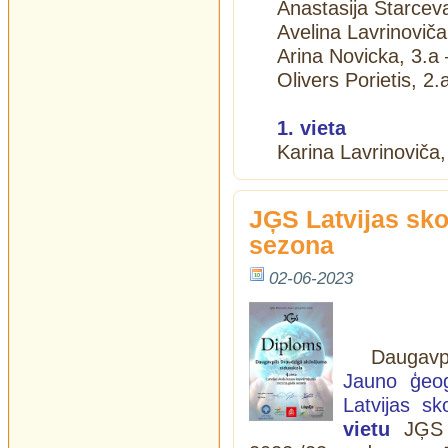
Anastasija Starceva
Avelina Lavrinoviča
Arina Novicka, 3.a 
Olivers Porietis, 2.
1. vieta
Karina Lavrinoviča
JĢS Latvijas sko
sezona
02-06-2023
Daugavp
Jauno ģeog
Latvijas s
vietu
JĢS