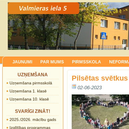
JAUNUMI
PAR MUMS
PIRMSSKOLA
NEFORMĀ
UZŅEMŠANA
Pilsētas svētkus
Uzņemšana pirmsskolā
02-06-2023
Uzņemšana 1. klasē
Uzņemšana 10. klasē
SVARĪGI ZINĀT!
2025./2026. mācību gads
Izglītības programmas