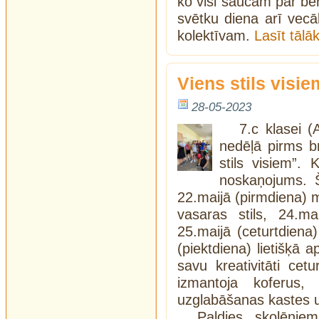
ko visi saucam par bēr
svētku diena arī vec
kolektīvam.
Lasīt tāl
Viens stils visie
28-05-2023
7.c klasei (
nedēļā pirms br
stils visiem”. 
noskaņojums. 
22.maijā (pirmdiena) m
vasaras stils, 24.ma
25.maijā (ceturtdien
(piektdiena) lietišķā a
savu kreativitāti cet
izmantoja koferus
uzglabāšanas kastes 
Paldies skolēnie