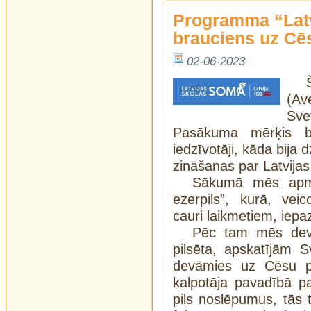
Programma “Lat
brauciens uz Cē
02-06-2023
(Av
Sv
Pasākuma mērķis bi
iedzīvotāji, kāda bija 
zināšanas par Latvijas 
Sākumā mēs apme
ezerpils”, kurā, ve
cauri laikmetiem, iepaz
Pēc tam mēs devā
pilsēta, apskatījām 
devāmies uz Cēsu pil
kalpotāja pavadībā pa
pils noslēpumus, tās 