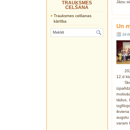
Jāņu si
TRAUKSMES
CELŠANA
Trauksmes celšanas
kārtība
Un m
16-0
20
12.d kl
Sk
izpalīd
motivāc
tādus, 
izglīto
ikvien
augstu 
varam t