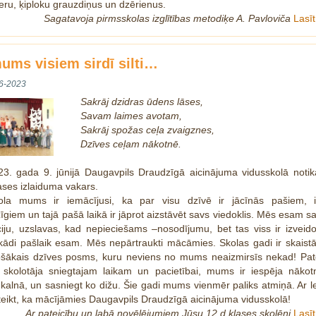
eru, ķiploku grauzdiņus un dzērienus.
Sagatavoja pirmsskolas izglītības metodiķe A. Pavloviča
Lasī
ums visiem sirdī silti…
6-2023
Sakrāj dzidras ūdens lāses,
Savam laimes avotam,
Sakrāj spožas ceļa zvaigznes,
Dzīves ceļam nākotnē.
23. gada 9. jūnijā Daugavpils Draudzīgā aicinājuma vidusskolā noti
ases izlaiduma vakars.
ola mums ir iemācījusi, ka par visu dzīvē ir jācīnās pašiem, i
zīgiem un tajā pašā laikā ir jāprot aizstāvēt savs viedoklis. Mēs esam 
iju, uzslavas, kad nepieciešams –nosodījumu, bet tas viss ir izveid
kādi pašlaik esam. Mēs nepārtraukti mācāmies. Skolas gadi ir skaist
jošākais dzīves posms, kuru neviens no mums neaizmirsīs nekad! Pat
a skolotāja sniegtajam laikam un pacietībai, mums ir iespēja nākot
kalnā, un sasniegt ko dižu. Šie gadi mums vienmēr paliks atmiņā. Ar
eikt, ka mācījāmies Daugavpils Draudzīgā aicinājuma vidusskolā!
Ar pateicību un labā novēlējumiem Jūsu 12.d klases skolēni
Lasī