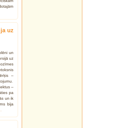
vēciskām
dotajām
ja uz
olēni un
rsijā uz
 nozīmes
etoksnis
ērķis –
tojumu.
jektus –
āties pa
ās un ik
ums bija
…