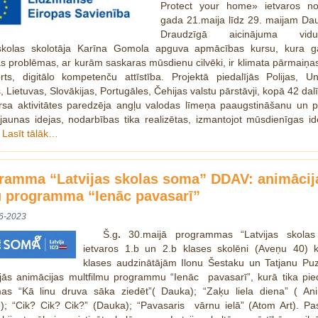
Protect your home» ietvaros n
gada 21.maija līdz 29. maijam Dau
Draudzīgā aicinājuma vidus
kolas skolotāja Karīna Gomola apguva apmācības kursu, kura g
tās problēmas, ar kurām saskaras mūsdienu cilvēki, ir klimata pārmaiņas
rts, digitālo kompetenču attīstība. Projektā piedalījās Polijas, Un
s, Lietuvas, Slovākijas, Portugāles, Čehijas valstu pārstāvji, kopā 42 dalī
rsa aktivitātes paredzēja angļu valodas līmeņa paaugstināšanu un 
 jaunas idejas, nodarbības tika realizētas, izmantojot mūsdienīgas i
.
Lasīt tālāk…
ramma “Latvijas skolas soma” DDAV: animācij
u programma “Ienāc pavasarī”
6-2023
Š.g
.
30.maijā programmas “Latvijas skola
ietvaros 1.b un 2.b klases skolēni (Aveņu 40) 
klases audzinātājām Ilonu Šestaku un Tatjanu Puz
ījās animācijas multfilmu programmu “Ienāc pavasarī”, kurā tika pie
lmas “Kā linu druva sāka ziedēt”( Dauka); “Zaķu liela diena” ( Ani
e); “Cik? Cik? Cik?” (Dauka); “Pavasaris vārnu ielā” (Atom Art). P