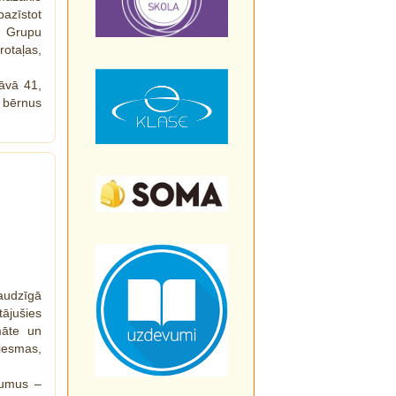
pazīstot
. Grupu
otaļas,
tāvā 41,
 bērnus
audzīgā
tājušies
māte un
iesmas,
rdumus –