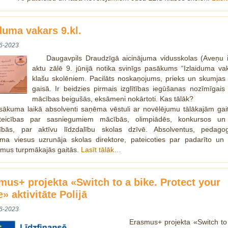
iduma vakars 9.kl.
6-2023
Daugavpils Draudzīgā aicinājuma vidusskolas (Aveņu i
aktu zālē 9. jūnijā notika svinīgs pasākums “Izlaiduma va
klašu skolēniem. Pacilāts noskaņojums, prieks un skumjas 
gaisā. Ir beidzies pirmais izglītības iegūšanas nozīmīgai
mācības beigušās, eksāmeni nokārtoti. Kas tālāk?
sākuma laikā absolventi saņēma vēstuli ar novēlējumu tālākajām gai
teicības par sasniegumiem mācībās, olimpiādēs, konkursos un
ībās, par aktīvu līdzdalību skolas dzīvē. Absolventus, pedag
ma viesus uzrunāja skolas direktore, pateicoties par padarīto un 
mus turpmākajās gaitās.
Lasīt tālāk…
mus+ projekta «Switch to a bike. Protect your
» aktivitāte Polijā
6-2023
Erasmus+ projekta «Switch to