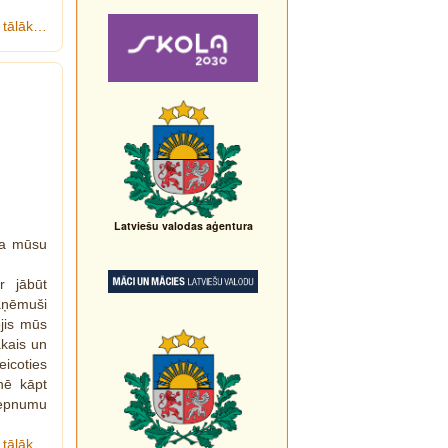
t tālāk…
Latviešu valodas aģentura
ka mūsu
r jābūt
saņēmuši
ojis mūs
ākais un
eicoties
nē kāpt
 lepnumu
t tālāk…