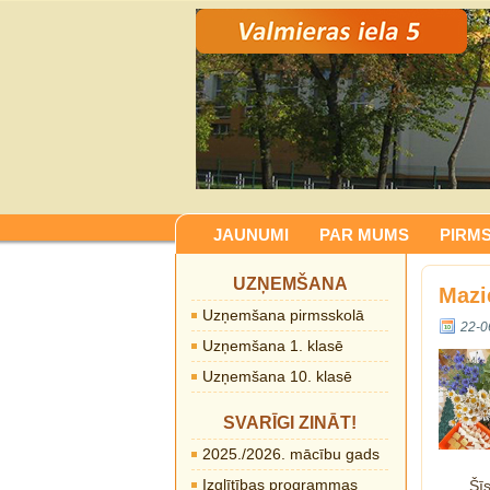
JAUNUMI
PAR MUMS
PIRM
UZŅEMŠANA
Mazie
Uzņemšana pirmsskolā
22-0
Uzņemšana 1. klasē
Uzņemšana 10. klasē
SVARĪGI ZINĀT!
2025./2026. mācību gads
Izglītības programmas
Šī