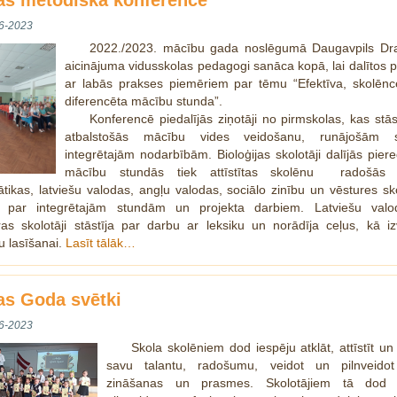
as metodiskā konference
6-2023
2022./2023. mācību gada noslēgumā Daugavpils Dr
aicinājuma vidusskolas pedagogi sanāca kopā, lai dalītos 
ar labās prakses piemēriem par tēmu “Efektīva, skolēnce
diferencēta mācību stunda”.
Konferencē piedalījās ziņotāji no pirmskolas, kas stās
atbalstošās mācību vides veidošanu, runājošām s
integrētajām nodarbībām. Bioloģijas skolotāji dalījās pier
mācību stundās tiek attīstītas skolēnu radošās 
ikas, latviešu valodas, angļu valodas, sociālo zinību un vēstures sk
ja par integrētajām stundām un projekta darbiem. Latviešu val
ūras skolotāji stāstīja par darbu ar leksiku un norādīja ceļus, kā iz
u lasīšanai.
Lasīt tālāk…
as Goda svētki
6-2023
Skola skolēniem dod iespēju atklāt, attīstīt un
savu talantu, radošumu, veidot un pilnveido
zināšanas un prasmes. Skolotājiem tā dod 