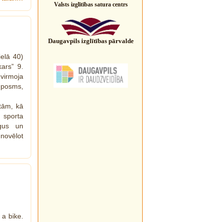
Valsts izglītības satura centrs
Daugavpils izglītības pārvalde
elā 40)
kars” 9.
virmoja
s posms,
tām, kā
 sporta
ogus un
novēlot
 a bike.