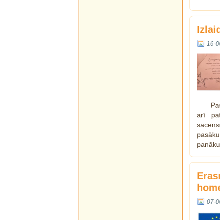
Izla
16-0
Pa
arī pa
sacens
pasāku
panāku
Eras
home
07-0