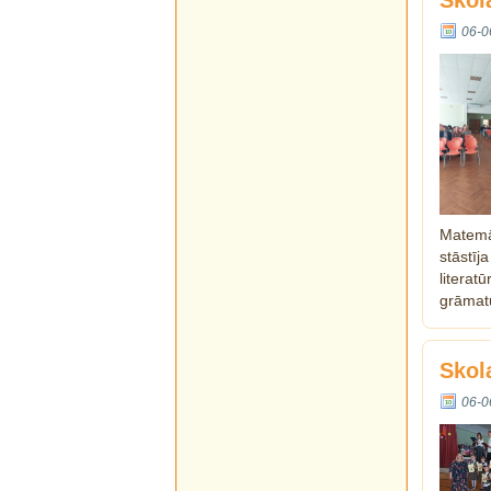
Skol
06-0
Matemāt
stāstī
literat
grāmat
Skol
06-0