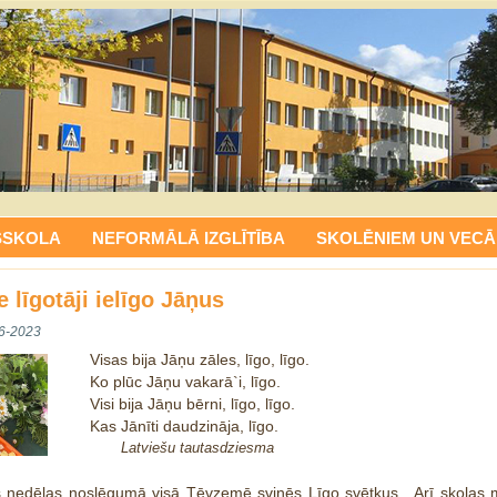
SSKOLA
NEFORMĀLĀ IZGLĪTĪBA
SKOLĒNIEM UN VECĀ
 līgotāji ielīgo Jāņus
6-2023
Visas bija Jāņu zāles, līgo, līgo.
Ko plūc Jāņu vakarā`i, līgo.
Visi bija Jāņu bērni, līgo, līgo.
Kas Jānīti daudzināja, līgo.
Latviešu tautasdziesma
s nedēļas noslēgumā visā Tēvzemē svinēs Līgo svētkus. Arī skolas 