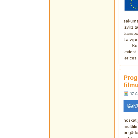
sākums
izvirzī
transpo
Latvija
Ku
ieviest
ierīces
Prog
film
07-0
noskat
multfi
brigād