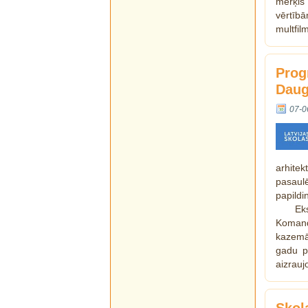
mērķis 
vērtīb
multfi
Prog
Daug
07-0
arhitek
pasaul
papildi
Eks
Komanda
kazemāt
gadu pi
aizrauj