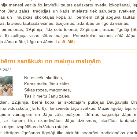
ūnija mēnesi veltīja šo latviešu tautas gadskārtu svētku izkopšanai, ie
inot Jāņu zāles, tradīcijas un kāds mielasts tiek sarūpēts svētkiem
ājas un mūzikas skolotājas kopā ar bērniem cītīgi apguva tautas r
jas, latviešu tautasdziesmas, ticējumus, izdarības un līgo dziesmas.
pirmdienas, 19.jūnija, līdz ceturtdienai, 22.jūnijam, mazie līgotāji (S
es 8) aplīgoja visas sētas maliņas. Pirmsskolas saimes sētā Jāņa
ja Jāņa māte, Līga un Jānis.
Lasīt tālāk…
 bērni sanākuši no maliņu maliņām
6-2023
Nu es iešu skatīties,
Kuras meitu Jāņu zāles.
Sīkas rozes, magonītes,
Tās ir meitu Jāņu zāles.
dien, 22.jūnijā, bērni kopā ar skolotājām pulcējās Daugavpils Dr
uma vidusskolā (Tartu 8), lai svinētu Līgo svētkus. Mazie līgotāji bija ro
šņiem vainagiem un Jāņu zāļu pušķiem. Bērnus sagaidīja Jāņu 
s, ar kuriem tika skandinātas Jāņu dziesmas, skaitītas tautasdz
as dejas, izspēlētas dažādas rotaļas.
c kārtīgas līgošanas līgotāji tika aicināti nogaršot tradicionālos ga