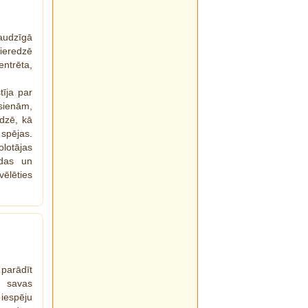
audzīgā
pieredzē
ntrēta,
tīja par
ienām,
edzē, kā
spējas.
olotājas
odas un
vēlēties
 parādīt
t savas
iespēju