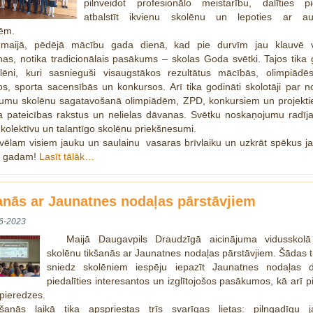
pilnveidot profesionālo meistarību, dalīties pi
atbalstīt ikvienu skolēnu un lepoties ar a
ēm.
.maijā, pēdējā mācību gada dienā, kad pie durvīm jau klauvē 
nas, notika tradicionālais pasākums – skolas Goda svētki. Tajos tika 
olēni, kuri sasnieguši visaugstākos rezultātus mācībās, olimpiādē
os, sporta sacensībās un konkursos. Arī tika godināti skolotāji par 
ījumu skolēnu sagatavošanā olimpiādēm, ZPD, konkursiem un projektie
 pateicības rakstus un nelielas dāvanas. Svētku noskaņojumu radīja
kolektīvu un talantīgo skolēnu priekšnesumi.
vēlam visiem jauku un saulainu vasaras brīvlaiku un uzkrāt spēkus j
u gadam!
Lasīt tālāk…
anās ar Jaunatnes nodaļas pārstāvjiem
6-2023
Maijā Daugavpils Draudzīgā aicinājuma vidusskolā
skolēnu tikšanās ar Jaunatnes nodaļas pārstāvjiem. Šādas 
sniedz skolēniem iespēju iepazīt Jaunatnes nodaļas d
piedalīties interesantos un izglītojošos pasākumos, kā arī p
pieredzes.
kšanās laikā tika apspriestas trīs svarīgas lietas: pilngadīgu j