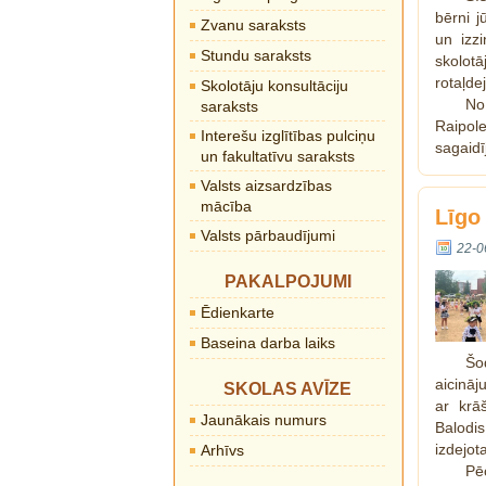
bērni j
Zvanu saraksts
un izz
Stundu saraksts
skolot
rotaļde
Skolotāju konsultāciju
No 
saraksts
Raipol
Interešu izglītības pulciņu
sagaidī
un fakultatīvu saraksts
Valsts aizsardzības
mācība
Līgo
Valsts pārbaudījumi
22-0
PAKALPOJUMI
Ēdienkarte
Baseina darba laiks
Šo
aicināj
SKOLAS AVĪZE
ar krā
Jaunākais numurs
Balodi
izdejot
Arhīvs
Pē