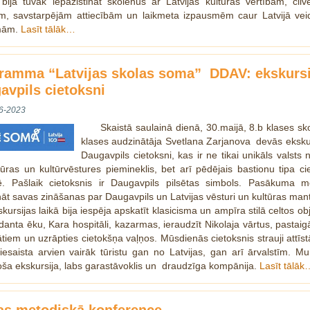
bija tuvāk iepazistināt skolēnus ar Latvijas kultūras vērtībām, cil
ām, savstarpējām attiecībām un laikmeta izpausmēm caur Latvijā vei
lmām.
Lasīt tālāk…
ramma “Latvijas skolas soma” DDAV: ekskursi
avpils cietoksni
6-2023
Skaistā saulainā dienā, 30.maijā, 8.b klases sk
klases audzinātāja Svetlana Zarjanova devās eksku
Daugavpils cietoksni, kas ir ne tikai unikāls valsts
tūras un kultūrvēstures piemineklis, bet arī pēdējais bastionu tipa ci
ē. Pašlaik cietoksnis ir Daugavpils pilsētas simbols. Pasākuma m
nāt savas zināšanas par Daugavpils un Latvijas vēsturi un kultūras man
kursijas laikā bija iespēja apskatīt klasicisma un ampīra stilā celtos ob
nta ēku, Kara hospitāli, kazarmas, ieraudzīt Nikolaja vārtus, pastaig
iem un uzrāpties cietokšņa vaļņos. Mūsdienās cietoksnis strauji attīst
esaista arvien vairāk tūristu gan no Latvijas, gan arī ārvalstīm. M
oša ekskursija, labs garastāvoklis un draudzīga kompānija.
Lasīt tālāk