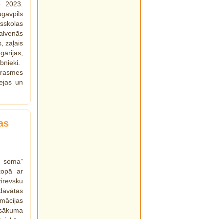
o 2023.
gavpils
skolas
alvenās
, zaļais
gārijas,
bnieki.
prasmes
dejas un
as
s soma”
kopā ar
irevsku
dāvātas
mācijas
asākuma