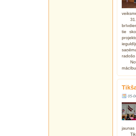
veiksm
31
brīvdie
tie sk
projekt
ieguld
saņēma
radošo 
No
mācīb
Tikš
05-0
jaunas 
Ti