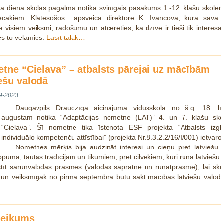
jā dienā skolas pagalmā notika svinīgais pasākums 1.-12. klašu skol
ecākiem. Klātesošos apsveica direktore K. Ivancova, kura savā
a visiem veiksmi, radošumu un atcerēties, ka dzīve ir tieši tik interesa
s to vēlamies.
Lasīt tālāk…
tne “Cielava” – atbalsts pārejai uz mācībām
iešu valodā
9-2023
Daugavpils Draudzīgā aicinājuma vidusskolā no š.g. 18. l
augustam notika “Adaptācijas nometne (LAT)” 4. un 7. klašu sk
“Cielava”. Šī nometne tika īstenota ESF projekta “Atbalsts izgl
individuālo kompetenču attīstībai” (projekta Nr.8.3.2.2/16/I/001) ietva
Nometnes mērķis bija audzināt interesi un cieņu pret latviešu 
kopumā, tautas tradīcijām un tikumiem, pret cilvēkiem, kuri runā latviešu
stīt sarunvalodas prasmes (valodas sapratne un runātprasme), lai s
k un veiksmīgāk no pirmā septembra būtu sākt mācības latviešu valo
eikums