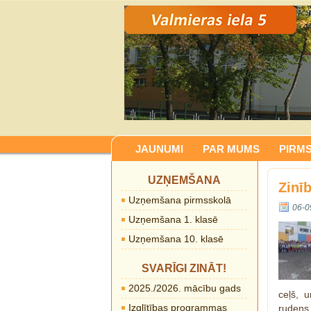
JAUNUMI
PAR MUMS
PIRM
UZŅEMŠANA
Zinī
Uzņemšana pirmsskolā
06-0
Uzņemšana 1. klasē
Uzņemšana 10. klasē
SVARĪGI ZINĀT!
2025./2026. mācību gads
ceļš, 
Izglītības programmas
rudens