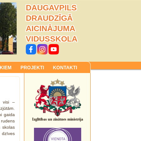
DAUGAVPILS
DRAUDZĪGĀ
AICINĀJUMA
VIDUSSKOLA
KIEM
PROJEKTI
KONTAKTI
 visi –
zjūtām.
i gaida
Izglītības un zinātnes ministrija
 rudens
s skolas
 dzīves