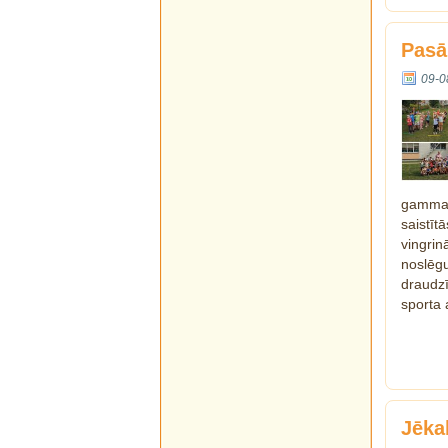
Pasā
09-0
gammas
saistī
vingrin
noslēg
draudz
sporta a
Jēka