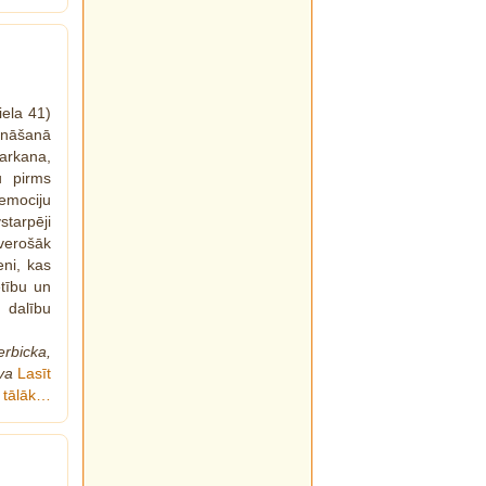
iela 41)
ināšanā
arkana,
u pirms
emociju
tarpēji
verošāk
eni, kas
tību un
 dalību
erbicka,
va
Lasīt
tālāk…