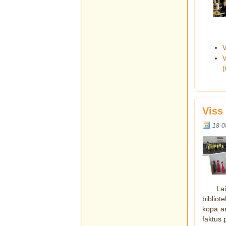
V
V
(
Viss
18-0
La
bibliot
kopā ar
faktus 