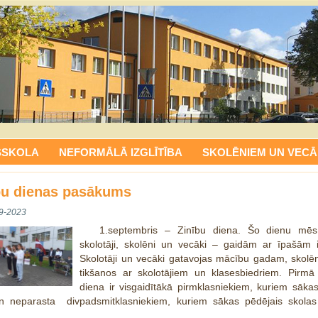
SSKOLA
NEFORMĀLĀ IZGLĪTĪBA
SKOLĒNIEM UN VECĀ
bu dienas pasākums
9-2023
1.septembris – Zinību diena. Šo dienu mēs
skolotāji, skolēni un vecāki – gaidām ar īpašām i
Skolotāji un vecāki gatavojas mācību gadam, skolēn
tikšanos ar skolotājiem un klasesbiedriem. Pirmā
diena ir visgaidītākā pirmklasniekiem, kuriem sāka
un neparasta divpadsmitklasniekiem, kuriem sākas pēdējais skolas
.