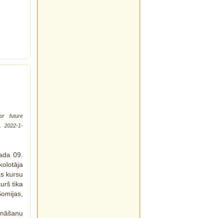
or future
r. 2022-1-
gada 09.
olotāja
s kursu
urš tika
Somijas,
ināšanu