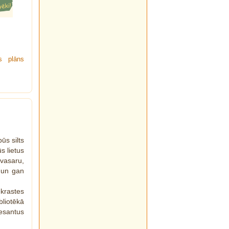
s plāns
ūs silts
s lietus
 vasaru,
s un gan
krastes
bliotēkā
resantus