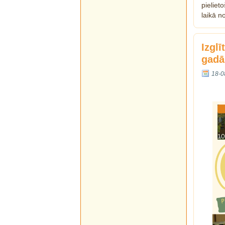
pielie
laikā n
Izgl
gadā
18-0