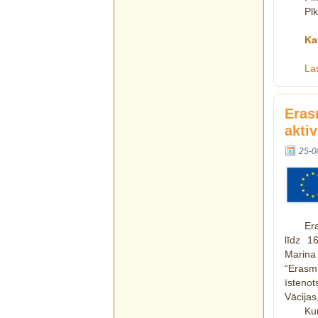
Plk
Ka
La
Eras
aktiv
25-0
Er
līdz 1
Marina
“Erasmu
īstenot
Vācijas
Ku