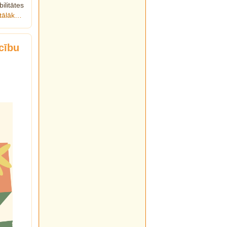
litātes
 tālāk…
cību