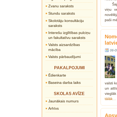
Ša
Zvanu saraksts
viņu v
Stundu saraksts
novēlēj
paši mē
Skolotāju konsultāciju
saraksts
Interešu izglītības pulciņu
Nome
un fakultatīvu saraksts
latv
Valsts aizsardzības
mācība
06-0
Valsts pārbaudījumi
PAKALPOJUMI
Ēdienkarte
Baseina darba laiks
valsti 
un attī
SKOLAS AVĪZE
vieglā
tālāk…
Jaunākais numurs
Arhīvs
Apsv