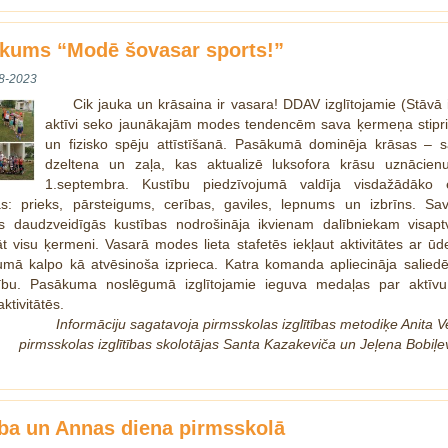
kums “Modē šovasar sports!”
8-2023
Cik jauka un krāsaina ir vasara! DDAV izglītojamie (Stāvā 
aktīvi seko jaunākajām modes tendencēm sava ķermeņa stipr
un fizisko spēju attīstīšanā. Pasākumā dominēja krāsas – s
dzeltena un zaļa, kas aktualizē luksofora krāsu uznācien
1.septembra. Kustību piedzīvojumā valdīja visdažādāko 
: prieks, pārsteigums, cerības, gaviles, lepnums un izbrīns. Savs
tās daudzveidīgās kustības nodrošināja ikvienam dalībniekam visapt
āt visu ķermeni. Vasarā modes lieta stafetēs iekļaut aktivitātes ar ūd
umā kalpo kā atvēsinoša izprieca. Katra komanda apliecināja saliedē
ību. Pasākuma noslēgumā izglītojamie ieguva medaļas par aktīvu
ktivitātēs.
Informāciju sagatavoja pirmsskolas izglītības metodiķe Anita V
pirmsskolas izglītības skolotājas Santa Kazakeviča un Jeļena Bobiļe
ba un Annas diena pirmsskolā