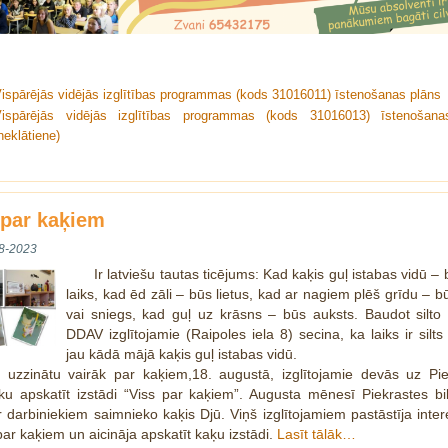
ispārējās vidējās izglītības programmas (kods 31016011) īstenošanas plāns
ispārējās vidējās izglītības programmas (kods 31016013) īstenošana
neklātiene)
 par kaķiem
8-2023
Ir latviešu tautas ticējums: Kad kaķis guļ istabas vidū – b
laiks, kad ēd zāli – būs lietus, kad ar nagiem plēš grīdu – bū
vai sniegs, kad guļ uz krāsns – būs auksts. Baudot silto
DDAV izglītojamie (Raipoles iela 8) secina, ka laiks ir silt
jau kādā mājā kaķis guļ istabas vidū.
i uzzinātu vairāk par kaķiem,18. augustā, izglītojamie devās uz Pie
ēku apskatīt izstādi “Viss par kaķiem”. Augusta mēnesī Piekrastes bi
 darbiniekiem saimnieko kaķis Djū. Viņš izglītojamiem pastāstīja inte
par kaķiem un aicināja apskatīt kaķu izstādi.
Lasīt tālāk…