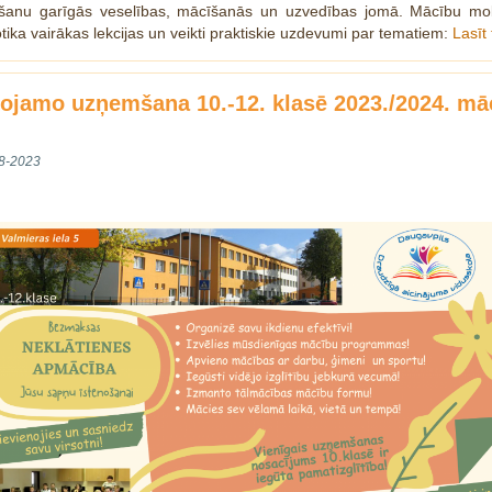
tošanu garīgās veselības, mācīšanās un uzvedības jomā. Mācību mobi
otika vairākas lekcijas un veikti praktiskie uzdevumi par tematiem:
Lasīt
ītojamo uzņemšana 10.-12. klasē 2023./2024. mā
8-2023