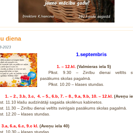
bu diena
8-2023
1.septembris
1. – 12.kl.
(Valmieras iela 5)
Plkst. 9.30 – Zinību dienai veltīts sv
pasākums skolas pagalmā.
Plkst. 10.20 – klases stundas.
1. – 2., 3.b, 3.c, 4. – 5.,
6.b,
7. – 8., 9.a, 9.b, 10. – 12.kl.
(Aveņu ie
st. 11.10 klašu audzinātāji sagaida skolēnus kabinetos.
st. 11.30 – Zinību dienai veltīts svinīgais pasākums skolas pagalmā.
st. 12.20 – klases stundas.
3.a, 6.a, 6.c, 9.c kl.
(Aveņu iela 40)
st. 10.30 – klases stundas.