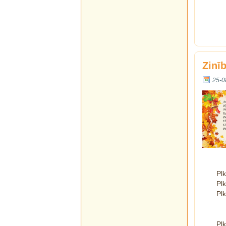
Zinī
25-0
Plk
Plk
Plk
Plk