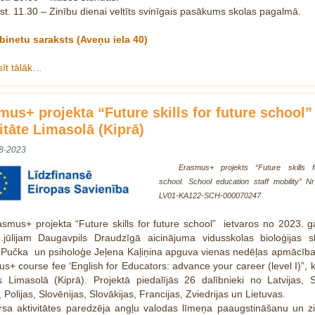
st. 11.30 – Zinību dienai veltīts svinīgais pasākums skolas pagalmā.
binetu saraksts (Aveņu iela 40)
sīt tālāk…
mus+ projekta “Future skills for future school”
itāte Limasolā (Kiprā)
8-2023
Erasmus+ projekts “Future skills f
school. School education staff mobility” N
LV01-KA122-SCH-000070247
asmus+ projekta “Future skills for future school” ietvaros no 2023. 
6.jūlijam Daugavpils Draudzīgā aicinājuma vidusskolas bioloģijas sk
 Pučka un psiholoģe Jeļena Kaļiņina apguva vienas nedēļas apmācība
s+ course fee ‘English for Educators: advance your career (level I)”, k
s Limasolā (Kiprā). Projektā piedalījās 26 dalībnieki no Latvijas, 
, Polijas, Slovēnijas, Slovākijas, Francijas, Zviedrijas un Lietuvas.
rsa aktivitātes paredzēja angļu valodas līmeņa paaugstināšanu un z