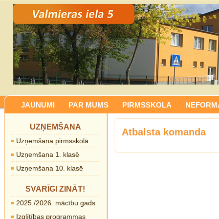
JAUNUMI
PAR MUMS
PIRMSSKOLA
NEFORMĀ
UZŅEMŠANA
Atbalsta komanda
Uzņemšana pirmsskolā
Uzņemšana 1. klasē
Uzņemšana 10. klasē
SVARĪGI ZINĀT!
2025./2026. mācību gads
Izglītības programmas