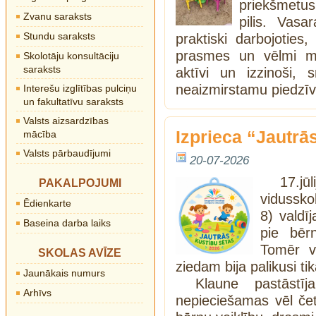
priekšmetus,
Zvanu saraksts
pilis. Vasa
Stundu saraksts
praktiski darbojoties,
prasmes un vēlmi māc
Skolotāju konsultāciju
saraksts
aktīvi un izzinoši,
neaizmirstamu piedzī
Interešu izglītības pulciņu
un fakultatīvu saraksts
Valsts aizsardzības
Izprieca “Jautrā
mācība
Valsts pārbaudījumi
20-07-2026
17.jū
PAKALPOJUMI
vidussko
Ēdienkarte
8) valdī
Baseina darba laiks
pie bēr
Tomēr vi
SKOLAS AVĪZE
ziedam bija palikusi ti
Jaunākais numurs
Klaune pastāstīj
Arhīvs
nepieciešamas vēl četr