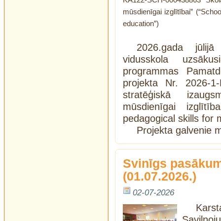
mūsdienīgai izglītībai” (“Scho
education”)
2026.gada jūlij
vidusskola uzsāku
programmas Pamatda
projekta Nr. 2026-1
stratēģiskā izau
mūsdienīgai izglītī
pedagogical skills for
Projekta galvenie m
Svinīgs pasākum
(01.07.2026.)
02-07-2026
Karst
Saviļņo