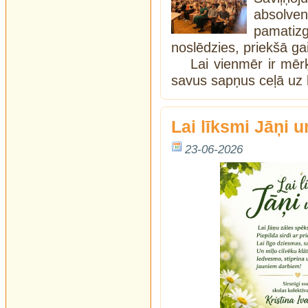
absolve
pamati
noslēdzies, priekšā gai
Lai vienmēr ir mērķ
savus sapņus ceļā uz l
Lai līksmi Jāņi u
23-06-2026