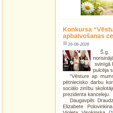
Konkursa “Vēstu
apbalvošanas ce
16-06-2026
Š.g.
norisinā
svinīgā 
pulcēja 
“Vēsture ap mums”
pētniecisko darbu ko
sociālo zinību skolotā
prezidenta kanceleju.
Daugavpils Draudz
Elizabete Polovinkin
Violeta Visokinska (