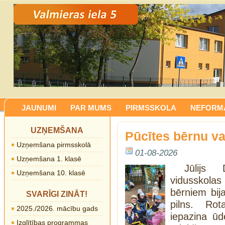
JAUNUMI
PAR MUMS
PIRMSSKOLA
NEFORMĀ
UZŅEMŠANA
Pūcītes bērnu v
Uzņemšana pirmsskolā
01-08-2026
Uzņemšana 1. klasē
Jūlijs 
Uzņemšana 10. klasē
vidusskol
bērniem bij
SVARĪGI ZINĀT!
pilns. Rot
2025./2026. mācību gads
iepazina ūd
Izglītības programmas