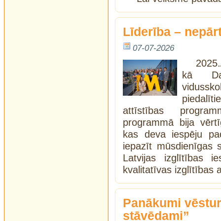
Līderība – nepār
07-07-2026
202
kā Dau
vidus
piedalī
attīstības progra
programmā bija vērtī
kas deva iespēju padz
iepazīt mūsdienīgas 
Latvijas izglītības 
kvalitatīvas izglītības 
Panākumi vēsture
stāvēdami”