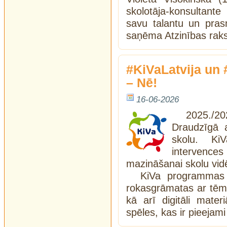
skolotāja-konsultant
savu talantu un prasm
saņēma Atzinības rak
#KiVaLatvija un
– Nē!
16-06-2026
2025./
Draudzīgā a
skolu. Ki
intervenc
mazināšanai skolu vid
KiVa programmas i
rokasgrāmatas ar tēmu
kā arī digitāli materi
spēles, kas ir pieejami