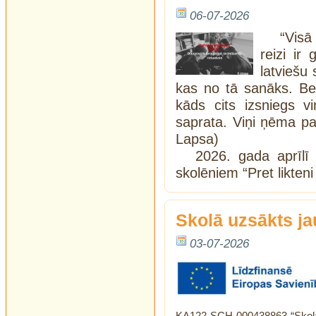
06-07-2026
“Visā
reizi ir 
latviešu 
kas no tā sanāks. Bet
kāds cits izsniegs v
saprata. Viņi ņēma pa
Lapsa)
2026. gada aprīlī 
skolēniem “Pret likten
Skolā uzsākts j
03-07-2026
KA122-SCH-000438863 “Skolas