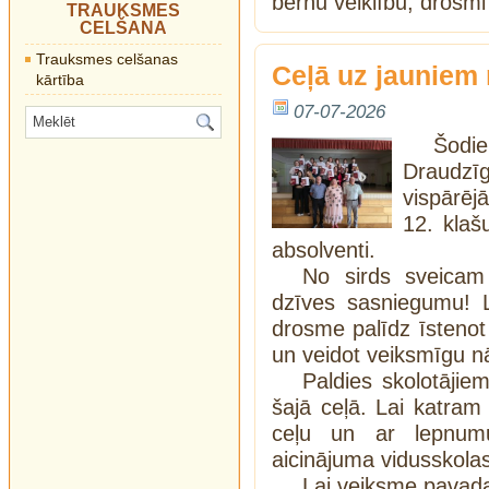
bērnu veiklību, drosm
TRAUKSMES
CELŠANA
Trauksmes celšanas
Ceļā uz jauniem
kārtība
07-07-2026
Šodie
Draudzīg
vispārēj
12. klaš
absolventi.
No sirds sveicam
dzīves sasniegumu! L
drosme palīdz īstenot
un veidot veiksmīgu nā
Paldies skolotājie
šajā ceļā. Lai katram
ceļu un ar lepnumu
aicinājuma vidusskola
Lai veiksme pavada