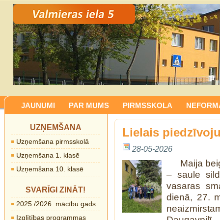
JAUNUMI
PAR MUMS
PIRMSSKOLA
NEFORMĀ
UZŅEMŠANA
Lielais piedzīvo
Uzņemšana pirmsskolā
28-05-2026
Uzņemšana 1. klasē
Maija bei
Uzņemšana 10. klasē
– saule sil
vasaras sma
SVARĪGI ZINĀT!
dienā, 27. 
2025./2026. mācību gads
neaizmirst
Izglītības programmas
Daugavpilī.