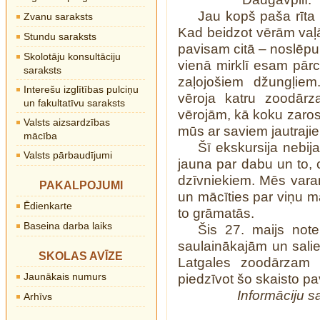
Jau kopš paša rīta 
Zvanu saraksts
Kad beidzot vērām vaļ
Stundu saraksts
pavisam citā – noslēp
Skolotāju konsultāciju
vienā mirklī esam pārc
saraksts
zaļojošiem džungļiem.
Interešu izglītības pulciņu
vēroja katru zoodārz
un fakultatīvu saraksts
vērojām, kā koku zaros 
Valsts aizsardzības
mūs ar saviem jautrajie
mācība
Šī ekskursija nebij
Valsts pārbaudījumi
jauna par dabu un to, c
dzīvniekiem. Mēs varam
PAKALPOJUMI
un mācīties par viņu m
Ēdienkarte
to grāmatās.
Baseina darba laiks
Šis 27. maijs not
saulainākajām un sali
SKOLAS AVĪZE
Latgales zoodārzam 
Jaunākais numurs
piedzīvot šo skaisto p
Informāciju s
Arhīvs