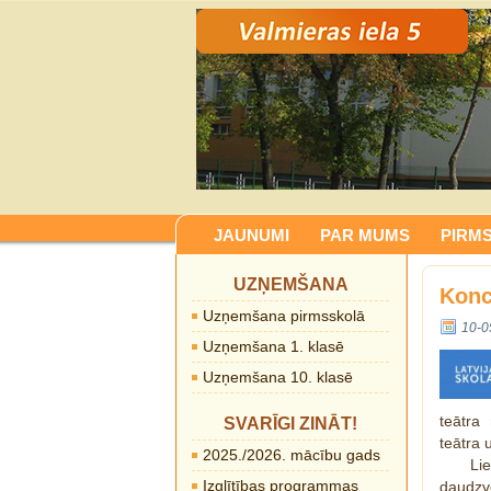
JAUNUMI
PAR MUMS
PIRM
UZŅEMŠANA
Konc
Uzņemšana pirmsskolā
10-0
Uzņemšana 1. klasē
Uzņemšana 10. klasē
teātra
SVARĪGI ZINĀT!
teātra 
2025./2026. mācību gads
Li
Izglītības programmas
daudzv