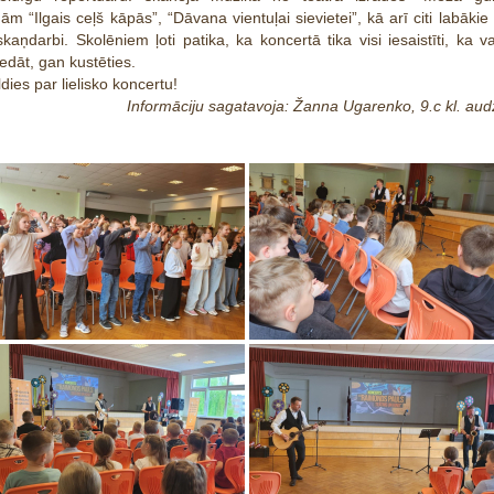
mām “Ilgais ceļš kāpās”, “Dāvana vientuļai sievietei”, kā arī citi labākie
skaņdarbi. Skolēniem ļoti patika, ka koncertā tika visi iesaistīti, ka v
edāt, gan kustēties.
dies par lielisko koncertu!
Informāciju sagatavoja: Žanna Ugarenko, 9.c kl. aud