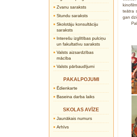
kinofil
Zvanu saraksts
teātra 
Stundu saraksts
gan dzi
Pal
Skolotāju konsultāciju
saraksts
Interešu izglītības pulciņu
un fakultatīvu saraksts
Valsts aizsardzības
mācība
Valsts pārbaudījumi
PAKALPOJUMI
Ēdienkarte
Baseina darba laiks
SKOLAS AVĪZE
Jaunākais numurs
Arhīvs