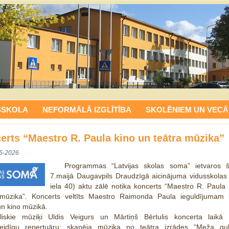
SSKOLA
NEFORMĀLĀ IZGLĪTĪBA
SKOLĒNIEM UN VECĀ
erts “Maestro R. Paula kino un teātra mūzika”
5-2026
Programmas “Latvijas skolas soma” ietvaros 
7.maijā Daugavpils Draudzīgā aicinājuma vidusskolas
iela 40) aktu zālē notika koncerts “Maestro R. Paula
 mūzika”. Koncerts veltīts Maestro Raimonda Paula ieguldījumam l
un kino mūzikā.
eliskie mūziķi Uldis Veigurs un Mārtiņš Bērtulis koncerta laikā iz
eidīgu repertuāru
: skanēja mūzika no teātra izrādes “Meža gul