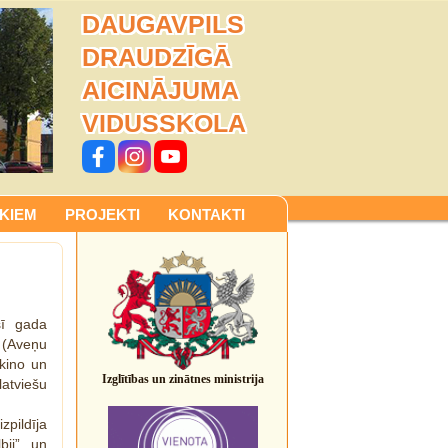
DAUGAVPILS
DRAUDZĪGĀ
AICINĀJUMA
VIDUSSKOLA
KIEM
PROJEKTI
KONTAKTI
šī gada
 (Aveņu
 kino un
Izglītības un zinātnes ministrija
atviešu
pildīja
bji” un