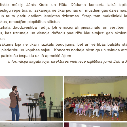
eliskie mūziķi Jānis Ķirsis un Rūta Dūduma koncerta laikā izpildī
idīgu repertuāru. Izskanēja ne tikai jaunas un mūsdienīgas dziesmas,
un tautā gadu gadiem iemīļotas dziesmas. Starp tām mākslinieki las
skus, emocijām piepildītus stāstus.
zikālā daudzveidība radīja ļoti emocionāli piesātinātu un vērtībām
u, kas uzrunāja un vienoja dažādu paaudžu klausītājus: gan skolēn
jus.
sākums bija ne tikai muzikāls baudījums, bet arī vērtībās balstīts st
, piederību un kopības sajūtu. Koncerts noritēja sirsnīgā un svinīgā at
t paliekošu iespaidu uz tā apmeklētājiem.
Informāciju sagatavoja: direktores vietniece izglītības jomā Diāna