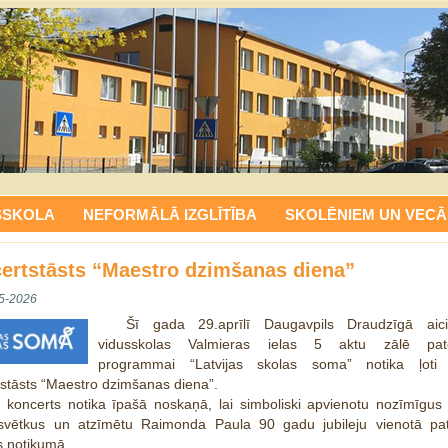
SSKOLA
NEFORMĀLĀ IZGLĪTĪBA
SKOLĒNIEM UN VECĀ
ertstāsts “Maestro dzimšanas diena”
5-2026
Šī gada 29.aprīlī Daugavpils Draudzīgā aic
vidusskolas Valmieras ielas 5 aktu zālē pate
programmai “Latvijas skolas soma” notika ļoti 
stāsts “Maestro dzimšanas diena”.
s koncerts notika īpašā noskaņā, lai simboliski apvienotu nozīmīgus
 svētkus un atzīmētu Raimonda Paula 90 gadu jubileju vienotā patr
s notikumā.