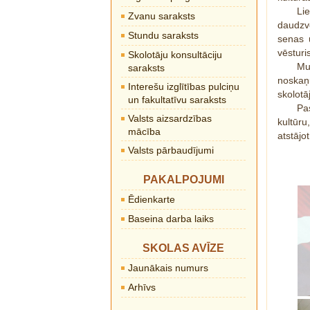
Li
Zvanu saraksts
daudzve
Stundu saraksts
senas 
vēsturi
Skolotāju konsultāciju
Mu
saraksts
noskaņ
Interešu izglītības pulciņu
skolotā
un fakultatīvu saraksts
Pa
Valsts aizsardzības
kultūru
mācība
atstājo
Valsts pārbaudījumi
PAKALPOJUMI
Ēdienkarte
Baseina darba laiks
SKOLAS AVĪZE
Jaunākais numurs
Arhīvs