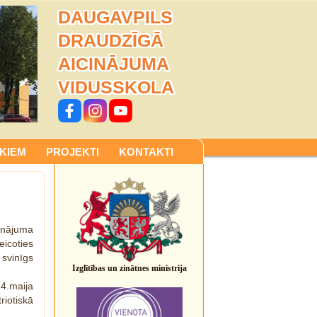
DAUGAVPILS
DRAUDZĪGĀ
AICINĀJUMA
VIDUSSKOLA
KIEM
PROJEKTI
KONTAKTI
inājuma
icoties
svinīgs
Izglītības un zinātnes ministrija
 4.maija
iotiskā