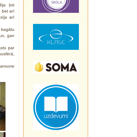
ja ļoti
 bet arī
īja arī
 bagātu
us, gan
āsts par
mosfērā,
 Jansone