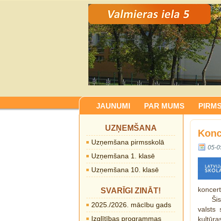
JAUNUMI
PAR MUMS
PIRM
UZŅEMŠANA
Konc
Uzņemšana pirmsskolā
05-0
Uzņemšana 1. klasē
Uzņemšana 10. klasē
koncert
SVARĪGI ZINĀT!
Ši
2025./2026. mācību gads
valsts
Izglītības programmas
kultūra