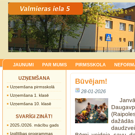
JAUNUMI
PAR MUMS
PIRMSSKOLA
NEFORMĀ
UZŅEMŠANA
Būvējam!
Uzņemšana pirmsskolā
28-01-2026
Uzņemšana 1. klasē
Janv
Uzņemšana 10. klasē
Daugavpi
(Raipol
SVARĪGI ZINĀT!
dažādās 
2025./2026. mācību gads
daudzvei
Izglītības programmas
Bērni veidoja savu d