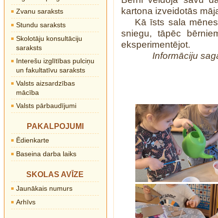
kartona izveidotās māja
Zvanu saraksts
Kā īsts sala mēnesi
Stundu saraksts
sniegu, tāpēc bērnie
Skolotāju konsultāciju
eksperimentējot.
saraksts
Informāciju saga
Interešu izglītības pulciņu
un fakultatīvu saraksts
Valsts aizsardzības
mācība
Valsts pārbaudījumi
PAKALPOJUMI
Ēdienkarte
Baseina darba laiks
SKOLAS AVĪZE
Jaunākais numurs
Arhīvs