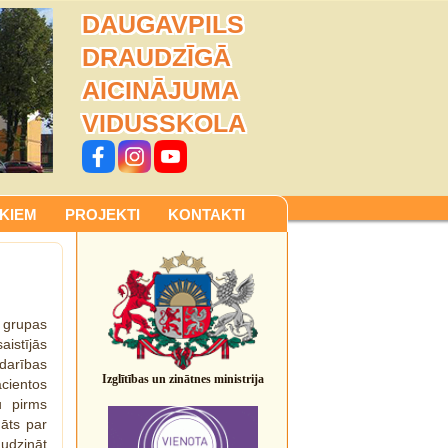
DAUGAVPILS
DRAUDZĪGĀ
AICINĀJUMA
VIDUSSKOLA
KIEM
PROJEKTI
KONTAKTI
 grupas
aistījās
bdarības
Izglītības un zinātnes ministrija
acientos
u pirms
nāts par
audzināt