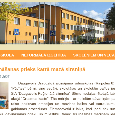
SSKOLA
NEFORMĀLĀ IZGLĪTĪBA
SKOLĒNIEM UN VECĀ
nāšanas prieks katrā mazā sirsniņā
2-2025
Daugavpils Draudzīgā aicinājuma vidusskolas (Raipoles 8)
“Pūcītes” bērni, viņu vecāki, skolotājas un skolotāju palīgs ies
SIA “Daugavpils Reģionālā slimnīca” Bērnu nodaļas rīkotajā la
akcijā “Drosmes kaste”. Tās mērķis – ar nelielām dāvaniņām p
raisīt pozitīvas emocijas un mazināt bailes vai satraukum
gaidāmās procedūras.
Ziemassvētki ir laiks, kad īpaši tiek ru
bu, dāvināšanas prieku un mīlestību, tāpēc šīs īpašības mēģinām ie