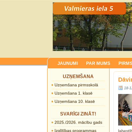
JAUNUMI
PAR MUMS
PIRM
UZŅEMŠANA
Dāvi
Uzņemšana pirmsskolā
18-1
Uzņemšana 1. klasē
Uzņemšana 10. klasē
SVARĪGI ZINĀT!
2025./2026. mācību gads
Izglītības programmas
labestī