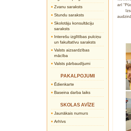
arī “Pū
Zvanu saraksts
Iz
Stundu saraksts
audzinā
Skolotāju konsultāciju
saraksts
Interešu izglītības pulciņu
un fakultatīvu saraksts
Valsts aizsardzības
mācība
Valsts pārbaudījumi
PAKALPOJUMI
Ēdienkarte
Baseina darba laiks
SKOLAS AVĪZE
Jaunākais numurs
Arhīvs