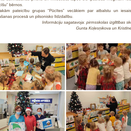
cīšu” bērnos.
sakām pateicību grupas “Pūcītes” vecākiem par atbalstu un iesais
šanas procesā un pilsonisko līdzdalību.
Informāciju sagatavoja: pirmsskolas izglītības sk
Gunta Koļesņikova un Kristīn