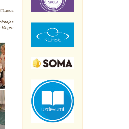
tīšanos
olotājas
e Vingre