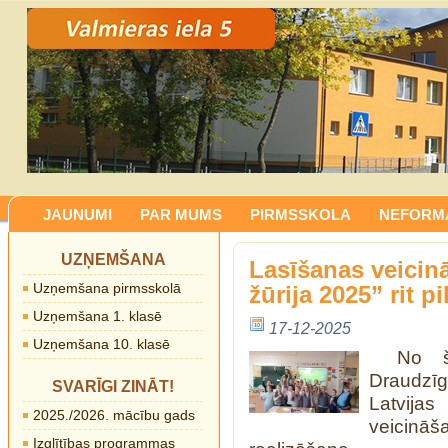
JAUNUMI
PAR MUMS
PIRMSSKOLA
NEFORMĀ
UZŅEMŠANA
Lasīšanas veici
Uzņemšana pirmsskolā
žūrija 2025” rit p
Uzņemšana 1. klasē
17-12-2025
Uzņemšana 10. klasē
No š
Draudzīg
SVARĪGI ZINĀT!
Latvija
2025./2026. mācību gads
veicināš
Izglītības programmas