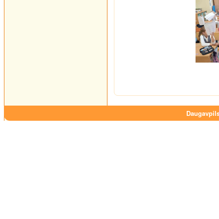
Daugavpils