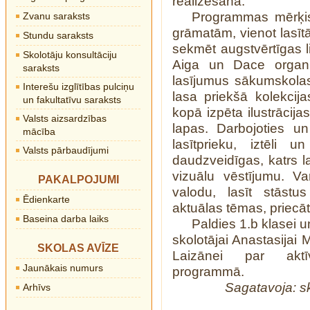
realizēšana.
Programmas mērķis 
Zvanu saraksts
grāmatām, vienot lasīt
Stundu saraksts
sekmēt augstvērtīgas li
Skolotāju konsultāciju
Aiga un Dace organi
saraksts
lasījumus sākumskola
Interešu izglītības pulciņu
lasa priekšā kolekcija
un fakultatīvu saraksts
kopā izpēta ilustrācij
Valsts aizsardzības
lapas. Darbojoties un 
mācība
lasītprieku, iztēli 
Valsts pārbaudījumi
daudzveidīgas, katrs la
vizuālu vēstījumu. V
PAKALPOJUMI
valodu, lasīt stāstu
Ēdienkarte
aktuālas tēmas, priecāt
Baseina darba laiks
Paldies 1.b klasei u
skolotājai Anastasijai M
SKOLAS AVĪZE
Laizānei par aktīv
Jaunākais numurs
programmā.
Sagatavoja: s
Arhīvs