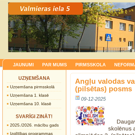
JAUNUMI
PAR MUMS
PIRMSSKOLA
NEFORMĀ
UZŅEMŠANA
Angļu valodas val
Uzņemšana pirmsskolā
(pilsētas) posms
Uzņemšana 1. klasē
09-12-2025
Uzņemšana 10. klasē
SVARĪGI ZINĀT!
Daugav
2025./2026. mācību gads
skolēnus 
Izglītības programmas