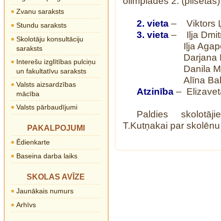
olimpiādes 2. (pilsētas
Zvanu saraksts
2. vieta
– Viktors Ļ
Stundu saraksts
3. vieta
– Iļja Dmitr
Skolotāju konsultāciju
Iļja Agapovs
saraksts
Darjana Maks
Interešu izglītības pulciņu
Danila Mihail
un fakultatīvu saraksts
Alīna Baklaža
Valsts aizsardzības
Atzinība
– Elizavet
mācība
Valsts pārbaudījumi
Paldies skolotāj
T.Kutņakai par skolēnu
PAKALPOJUMI
Ēdienkarte
Baseina darba laiks
SKOLAS AVĪZE
Jaunākais numurs
Arhīvs