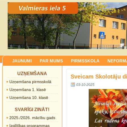
JAUNUMI
PAR MUMS
PIRMSSKOLA
NEFORMĀ
UZŅEMŠANA
Sveicam Skolotāju d
Uzņemšana pirmsskolā
03-10-2025
Uzņemšana 1. klasē
Uzņemšana 10. klasē
SVARĪGI ZINĀT!
2025./2026. mācību gads
Izglītības programmas