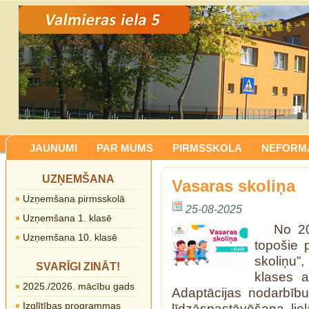
JAUNUMI
PAR MUMS
PIRMSSKOLA
NEFORMĀ
UZŅEMŠANA
Vasaras skoliņa
Uzņemšana pirmsskolā
25-08-2025
Uzņemšana 1. klasē
No 20
Uzņemšana 10. klasē
topošie 
skoliņu”
SVARĪGI ZINĀT!
klases a
2025./2026. mācību gads
Adaptācijas nodarbību 
Izglītības programmas
līdzāspastāvēšana liel