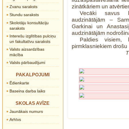
zinātkāriem un atvērti
Zvanu saraksts
Vecāki savus b
Stundu saraksts
audzinātājām – Sarmīt
Skolotāju konsultāciju
Garkinai un Anastasi
saraksts
audzinātājām nodrošināj
Interešu izglītības pulciņu
Paldies visiem, 
un fakultatīvu saraksts
pirmklasniekiem drošu 
Valsts aizsardzības
T
mācība
Valsts pārbaudījumi
PAKALPOJUMI
Ēdienkarte
Baseina darba laiks
SKOLAS AVĪZE
Jaunākais numurs
Arhīvs