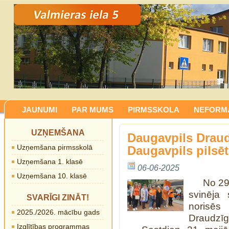
JAUNUMI
PAR MUMS
PIRMSSKOLA
NEFORMĀ
UZŅEMŠANA
Daugavpils Draud
Uzņemšana pirmsskolā
Daugavpils pilsē
Uzņemšana 1. klasē
06-06-2025
Uzņemšana 10. klasē
No 29.
svinēja
SVARĪGI ZINĀT!
norisēs
2025./2026. mācību gads
Draudzīg
Izglītības programmas