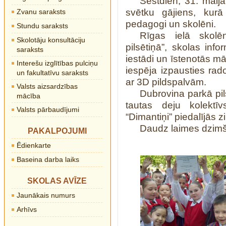
Sestdien, 31. maijā
svētku gājiens, kurā
Zvanu saraksts
pedagogi un skolēni.
Stundu saraksts
Rīgas ielā skolē
Skolotāju konsultāciju
pilsētiņā”,
skolas info
saraksts
iestādi un īstenotās m
Interešu izglītības pulciņu
iespēja izpausties rad
un fakultatīvu saraksts
ar 3D pildspalvām.
Valsts aizsardzības
Dubrovina parkā pil
mācība
tautas deju kolektīv
Valsts pārbaudījumi
“Dimantiņi” piedalījās z
Daudz laimes dzimš
PAKALPOJUMI
Ēdienkarte
Baseina darba laiks
SKOLAS AVĪZE
Jaunākais numurs
Arhīvs