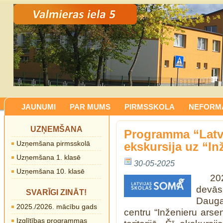
JAUNUMI
PAR MUMS
PIRMSSKOLA
NEFORMĀ
UZŅEMŠANA
Programma “Latv
Uzņemšana pirmsskolā
ekskursija uz “In
Uzņemšana 1. klasē
30-05-2025
Uzņemšana 10. klasē
20
devās
SVARĪGI ZINĀT!
Dauga
2025./2026. mācību gads
centru “Inženieru arse
Izglītības programmas