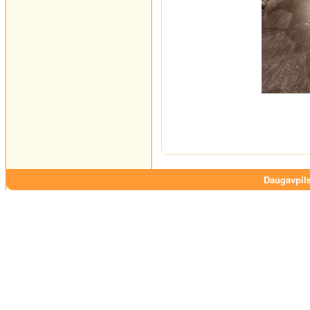
Daugavpils