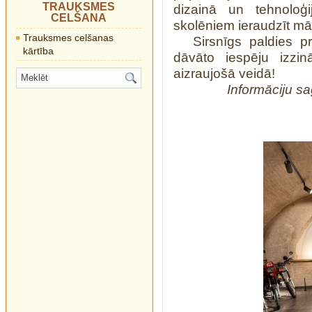
TRAUKSMES
dizainā un tehnoloģi
CELŠANA
skolēniem ieraudzīt mā
Trauksmes celšanas
Sirsnīgs paldies 
kārtība
dāvāto iespēju izzin
aizraujošā veidā!
Informāciju sa