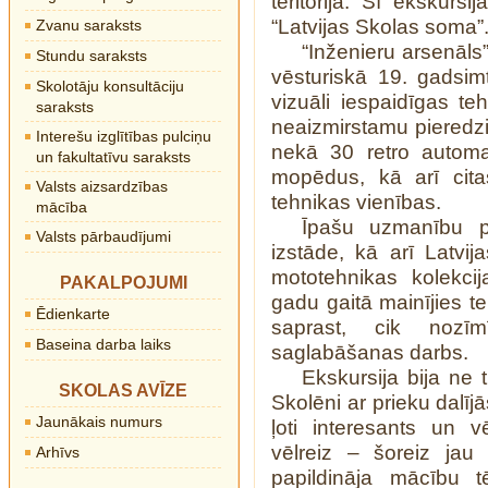
teritorijā. Šī ekskursi
“Latvijas Skolas soma”
Zvanu saraksts
“Inženieru arsenāls
Stundu saraksts
vēsturiskā 19. gadsim
Skolotāju konsultāciju
vizuāli iespaidīgas te
saraksts
neaizmirstamu pieredz
Interešu izglītības pulciņu
nekā 30 retro automa
un fakultatīvu saraksts
mopēdus, kā arī citas
Valsts aizsardzības
tehnikas vienības.
mācība
Īpašu uzmanību pi
Valsts pārbaudījumi
izstāde, kā arī Latvi
mototehnikas kolekcij
PAKALPOJUMI
gadu gaitā mainījies te
Ēdienkarte
saprast, cik nozīm
Baseina darba laiks
saglabāšanas darbs.
Ekskursija bija ne t
SKOLAS AVĪZE
Skolēni ar prieku dalīj
Jaunākais numurs
ļoti interesants un vē
vēlreiz – šoreiz jau 
Arhīvs
papildināja mācību t