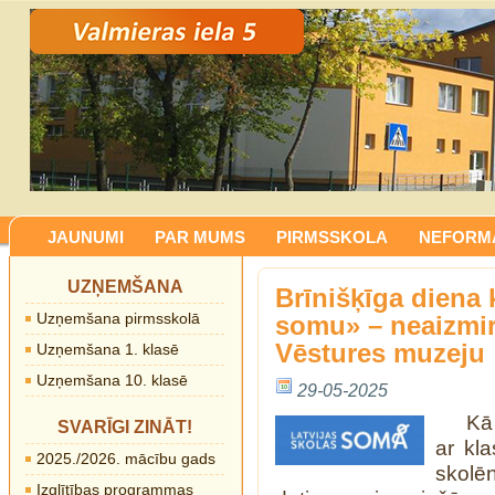
JAUNUMI
PAR MUMS
PIRMSSKOLA
NEFORMĀ
UZŅEMŠANA
Brīnišķīga diena 
Uzņemšana pirmsskolā
somu» – neaizmir
Vēstures muzeju
Uzņemšana 1. klasē
Uzņemšana 10. klasē
29-05-2025
Kā
SVARĪGI ZINĀT!
ar kl
2025./2026. mācību gads
skolē
Izglītības programmas