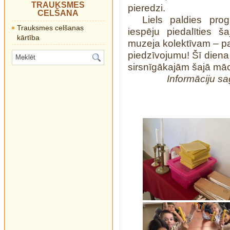
TRAUKSMES
pieredzi.
CELŠANA
Liels paldies pr
Trauksmes celšanas
iespēju piedalīties 
kārtība
muzeja kolektīvam – p
piedzīvojumu! Šī diena
sirsnīgākajām šajā mā
Informāciju sa