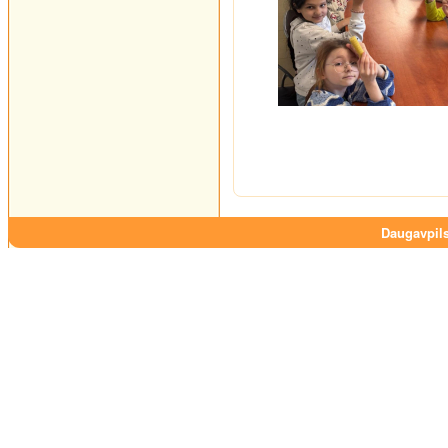
Daugavpils