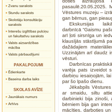
doties aizraujošā
Zvanu saraksts
pasaulē.20.05.2025. 
Vēstures muzeju – izrād
Stundu saraksts
gan bērnus, gan pieau
Skolotāju konsultāciju
Ekskursijas lai
saraksts
darbnīcā “Gaismu pašu r
Interešu izglītības pulciņu
arī ļoti sirsnīga un i
un fakultatīvu saraksts
klausījās stāstījumā p
Valsts aizsardzības
dažādajiem materiāli
mācība
Uzzinājām arī daudz i
Valsts pārbaudījumi
vēsturi.
Darbnīcas praktiskā
PAKALPOJUMI
varēja pats izveidot 
Ēdienkarte
darbiņu iesaiņojām, la
Baseina darba laiks
par šo īpašo dienu.
Jēkabpils Vēstures
SKOLAS AVĪZE
ar smaidu, siltu atti
Jaunākais numurs
darbinieki bija zinoši,
Arhīvs
bērniem bija gan interes
mācīties, darboties un