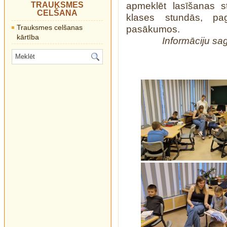
TRAUKSMES
apmeklēt lasīšanas st
CELŠANA
klases stundās, pa
Trauksmes celšanas
pasākumos.
kārtība
Informāciju sa