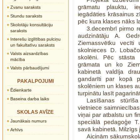
grāmatu plauktu, ie
Zvanu saraksts
iegādāties krāsainus zī
Stundu saraksts
pēc kura klases nāks l
Skolotāju konsultāciju
3.decembrī pirmo re
saraksts
audzinātāju A. Gedr
Interešu izglītības pulciņu
Ziemassvētku vecīti
un fakultatīvu saraksts
skolnieces D. Lobačo
Valsts aizsardzības
skolēni. Pēc stāsta 
mācība
grāmata un ko Ziema
Valsts pārbaudījumi
kabinetā valdīja dra
gandarīti par kopā p
PAKALPOJUMI
skolēniem un klases aud
Ēdienkarte
turpinātu lasīt pagarin
Baseina darba laiks
Lasīšanas stūrīša
vietniece saimniecības
SKOLAS AVĪZE
viņai par atbalstu un f
Jaunākais numurs
speciālā pedagoģe T.
savā kabinetā. Milzīgs 
Arhīvs
Aicinām sākumskol