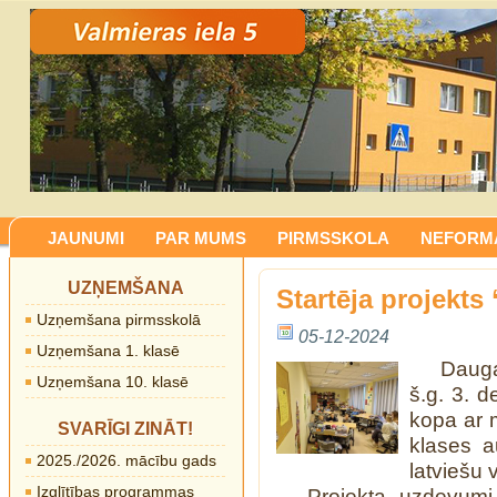
JAUNUMI
PAR MUMS
PIRMSSKOLA
NEFORMĀ
UZŅEMŠANA
Startēja projekts
Uzņemšana pirmsskolā
05-12-2024
Uzņemšana 1. klasē
Dauga
Uzņemšana 10. klasē
š.g. 3. d
kopa ar m
SVARĪGI ZINĀT!
klases a
2025./2026. mācību gads
latviešu 
Izglītības programmas
Projekta uzdevumi i