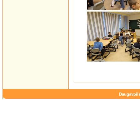
Daugavpils