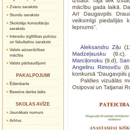
izstādi. Tajā tiek izst
mācību gada laikā. Dar
Zvanu saraksts
Arī Daugavpils Draud
Stundu saraksts
veiksmīgi piedalījās 
Skolotāju konsultāciju
lepnums”.
saraksts
Interešu izglītības pulciņu
un fakultatīvu saraksts
Aleksandru Ziļu
(1
Valsts aizsardzības
Madzeļausku
(9.c)
mācība
Marciļonoku
(9.d),
San
Valsts pārbaudījumi
Angelinu Rimoviču
(6
konkursā “Daugavpils p
PAKALPOJUMI
Paldies vizuālās m
Ēdienkarte
Osipovai un Tatjanai R
Baseina darba laiks
SKOLAS AVĪZE
Jaunākais numurs
Arhīvs