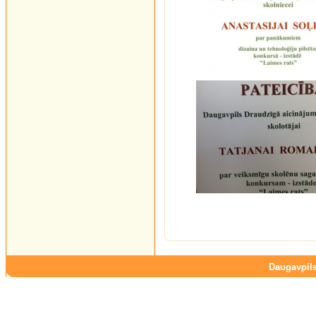
Daugavpils