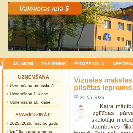
JAUNUMI
PAR MUMS
PIRMSSKOLA
NEFORMĀ
UZŅEMŠANA
Vizuālās mākslas
Uzņemšana pirmsskolā
pilsētas lepnums
Uzņemšana 1. klasē
21-05-2023
Uzņemšana 10. klasē
Katra mācīb
izglītības pā
SVARĪGI ZINĀT!
skolotāju metod
2025./2026. mācību gads
Jaunbūves filiā
Izglītības programmas