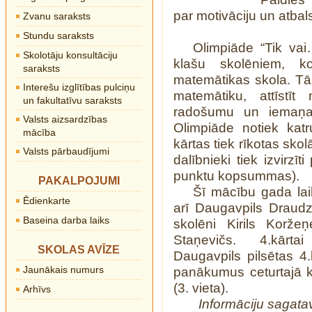
par motivāciju un atbal
Zvanu saraksts
Stundu saraksts
Olimpiāde “Tik va
Skolotāju konsultāciju
klašu skolēniem, 
saraksts
matemātikas skola. Tās
Interešu izglītības pulciņu
matemātiku, attīstī
un fakultatīvu saraksts
radošumu un iemaņas
Valsts aizsardzības
Olimpiāde notiek kat
mācība
kārtas tiek rīkotas skol
Valsts pārbaudījumi
dalībnieki tiek izvirzīt
punktu kopsummas).
PAKALPOJUMI
Šī mācību gada lai
Ēdienkarte
arī Daugavpils Draudz
Baseina darba laiks
skolēni Kirils Korž
Staņevičs. 4.kārtai 
SKOLAS AVĪZE
Daugavpils pilsētas 4.
Jaunākais numurs
panākumus ceturtajā kā
(3. vieta).
Arhīvs
Informāciju sagata