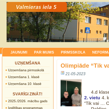
JAUNUMI
PAR MUMS
PIRMSSKOLA
NEFORMĀ
UZŅEMŠANA
Olimpiāde “Tik v
Uzņemšana pirmsskolā
21-05-2023
Uzņemšana 1. klasē
Uzņemšana 10. klasē
4.d kla
SVARĪGI ZINĀT!
2. vietu
4. 
2025./2026. mācību gads
“Tik vai … C
Izglītības programmas
Paldies 