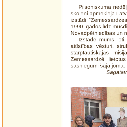
Pilsoniskuma nedēļ
skolēni apmeklēja Lat
izstādi “Zemessardzes
1990. gados līdz mūsd
Novadpētniecības un 
Izstāde mums ļoti
attīstības vēsturi, st
starptautiskajās mis
Zemessardzē lietotus
sasniegumi šajā jomā. 
Sagatavo