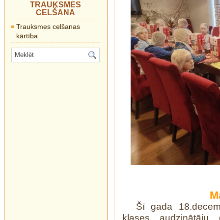
TRAUKSMES
CELŠANA
Trauksmes celšanas
kārtība
M
Šī gada 18.decem
klases audzinātāju