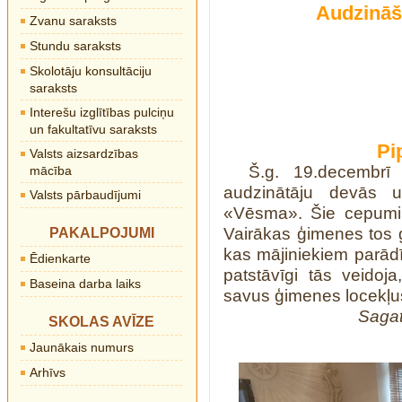
Audzināš
Zvanu saraksts
Stundu saraksts
Skolotāju konsultāciju
saraksts
Interešu izglītības pulciņu
un fakultatīvu saraksts
Pi
Valsts aizsardzības
Š.g. 19.decembrī
mācība
audzinātāju devās u
Valsts pārbaudījumi
«Vēsma». Šie cepumi i
Vairākas ģimenes tos g
PAKALPOJUMI
kas mājiniekiem parādīs
Ēdienkarte
patstāvīgi tās veidoj
Baseina darba laiks
savus ģimenes locekļus
Sagat
SKOLAS AVĪZE
Jaunākais numurs
Arhīvs