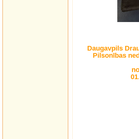
Daugavpils Drau
Pilsonības ne
no
01