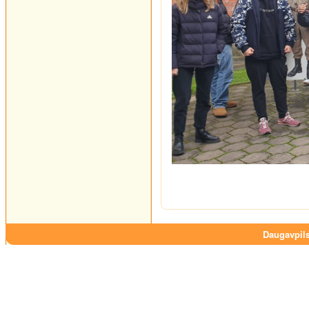
Daugavpils