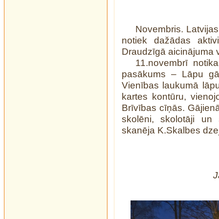
Novembris. Latvija
notiek dažādas aktiv
Draudzīgā aicinājuma v
11.novembrī notika
pasākums – Lāpu gāj
Vienības laukumā lāpu
kartes kontūru, vienojo
Brīvības cīņās. Gājienā
skolēni, skolotāji u
skanēja K.Skalbes dzej
J