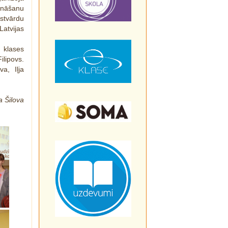
ināšanu
stvārdu
atvijas
 klases
ilipovs.
a, Iļja
a Šilova