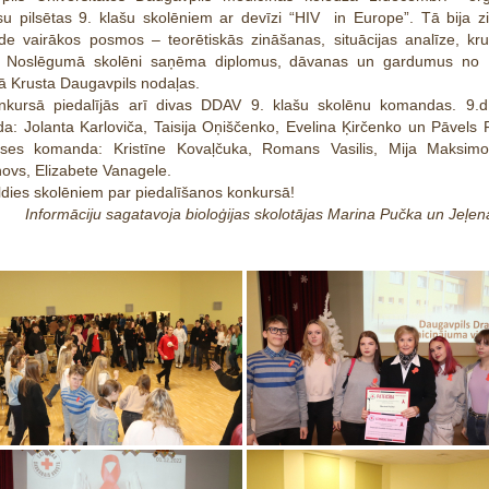
su pilsētas 9. klašu skolēniem ar devīzi “HIV in Europe”.
Tā bija z
de vairākos posmos – teorētiskās zināšanas, situācijas analīze, kru
. Noslēgumā skolēni saņēma diplomus, dāvanas un gardumus no L
ā Krusta Daugavpils nodaļas.
nkursā piedalījās arī divas DDAV 9. klašu skolēnu komandas. 9.d
: Jolanta Karloviča, Taisija Oņiščenko, Evelina Ķirčenko un Pāvels F
ases komanda: Kristīne Kovaļčuka, Romans Vasilis, Mija Maksimov
ovs, Elizabete Vanagele.
ldies skolēniem par piedalīšanos konkursā!
Informāciju sagatavoja bioloģijas skolotājas Marina Pučka un Jeļen