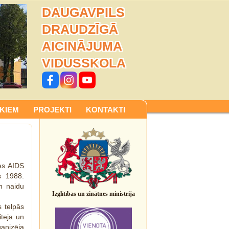
DAUGAVPILS
DRAUDZĪGĀ
AICINĀJUMA
VIDUSSKOLA
KIEM
PROJEKTI
KONTAKTI
es AIDS
s 1988.
n naidu
Izglītības un zinātnes ministrija
 telpās
iteja un
anizēja