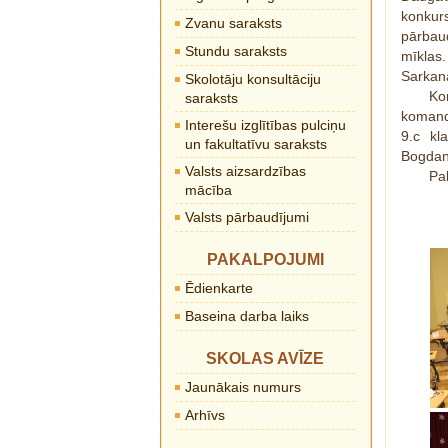
konkur
Zvanu saraksts
pārbau
Stundu saraksts
mīklas
Sarkan
Skolotāju konsultāciju
Ko
saraksts
komanda
Interešu izglītības pulciņu
9.c kl
un fakultatīvu saraksts
Bogdan
Valsts aizsardzības
Pa
mācība
Valsts pārbaudījumi
PAKALPOJUMI
Ēdienkarte
Baseina darba laiks
SKOLAS AVĪZE
Jaunākais numurs
Arhīvs