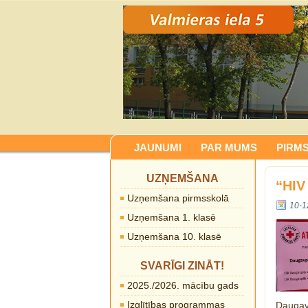
JAUNUMI
PAR MUMS
PIRM
UZŅEMŠANA
“HIV
Uzņemšana pirmsskolā
10-1
Uzņemšana 1. klasē
Uzņemšana 10. klasē
SVARĪGI ZINĀT!
2025./2026. mācību gads
Izglītības programmas
Daugav