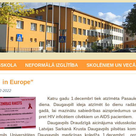
SSKOLA
NEFORMĀLĀ IZGLĪTĪBA
SKOLĒNIEM UN VECĀ
 in Europe”
2-2022
Katru gadu 1.decembrī tiek atzīmēta Pasaul
diena. Daugavpilī ideja atzīmēt šo dienu radā
gadā, lai mazinātu sabiedrības aizspriedumus u
pret HIV inficētiem cilvēkiem un AIDS pacientiem.
Daugavpils Draudzīgā aicinājuma vidusskolas
Latvijas Sarkanā Krusta Daugavpils pilsētas kom
pils Universitātes Daugavpils medicīnas koledža 1.decembrī org