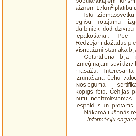
populārākajiem tūris
2
aizņem 17km
platību 
Īstu Ziemassvētku
eglīšu rotājumu iz
darbinieki dod dzīvību
iepakošanai. Pēc 
Redzējām dažādus plēs
visneaizmirstamākā bij
Ceturtdiena bija
izmēģinājām sevi dzīvī
masāžu. Interesant
izrunāšana čehu valodā
Noslēgumā – sertifi
kopīgs foto. Čehijas pa
būtu neaizmirstamas.
iespaidus un, protams,
Nākamā tikšanās reiz
Informāciju sagata