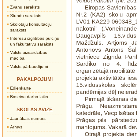
veidot nākotni” (Nr. 
Eiropas Savienība
Zvanu saraksts
Nr.2 (KA2) skolu apm
Stundu saraksts
LV01-KA229-060348_1
Skolotāju konsultāciju
nākotni” („Voneinand
saraksts
Daugavpils 16.vidu
Interešu izglītības pulciņu
Maždžuls, Artjoms Ja
un fakultatīvu saraksts
Antonovs Antons Šalk
Valsts aizsardzības
vietniece Zigrīda Pan
mācība
Sardiko no 4. līdz
Valsts pārbaudījumi
organizētajā mobilitāt
projekta aktivitātēs ie
PAKALPOJUMI
15.vidusskolas skolē
Ēdienkarte
pandēmijas dēļ neiera
Baseina darba laiks
Pirmajā tikšanas di
Prāgu. Neaizmirsta
SKOLAS AVĪZE
katedrāle, Vecpilsētas 
Jaunākais numurs
Prāgas pils pārsteidzo
mantojums. Vakarā devā
Arhīvs
Otrajā projekta di