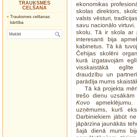
TRAUKSMES
ekonomikas profesionāl
CELŠANA
skolas direktors, skol
Trauksmes celšanas
valsts vēsturi, tradīci
kārtība
savu nacionālo virtuvi.
skolu. Tā ir skola ar 
interesanti bija apme
kabinetus. Tā kā tuvo
Čehijas skolēni organi
kurā izgatavojām egl
visskaistākā eglīte
draudzību un partner
parādīja mums skaistā
Tā kā projekta mērķ
trešo dienu uzsākām
Kovo
apmeklējumu. 
uzņēmums, kurš eksp
Darbiniekiem jābūt ne 
jāpārzina jaunākās tehn
šajā dienā mums bij