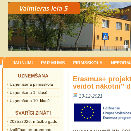
JAUNUMI
PAR MUMS
PIRMSSKOLA
NEFORMĀ
UZŅEMŠANA
Erasmus+ projekt
Uzņemšana pirmsskolā
veidot nākotni” d
Uzņemšana 1. klasē
13-12-2021
Uzņemšana 10. klasē
SVARĪGI ZINĀT!
2025./2026. mācību gads
Izglītības programmas