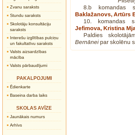
“Pilsēt
8.b komandas 
Zvanu saraksts
Baklažanovs, Artūrs B
Stundu saraksts
10. komandas s
Skolotāju konsultāciju
Jefimova, Kristina M
saraksts
Paldies skolotā
Interešu izglītības pulciņu
Bernānei
par skolēnu 
un fakultatīvu saraksts
Valsts aizsardzības
mācība
Valsts pārbaudījumi
PAKALPOJUMI
Ēdienkarte
Baseina darba laiks
SKOLAS AVĪZE
Jaunākais numurs
Arhīvs