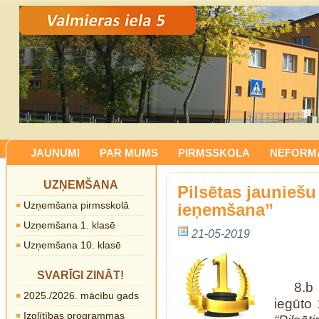
JAUNUMI
PAR MUMS
PIRMSSKOLA
NEFORMĀ
UZŅEMŠANA
Pilsētas jauniešu
Uzņemšana pirmsskolā
ieņemšana”
Uzņemšana 1. klasē
21-05-2019
Uzņemšana 10. klasē
SVARĪGI ZINĀT!
8.
2025./2026. mācību gads
iegūto
Izglītības programmas